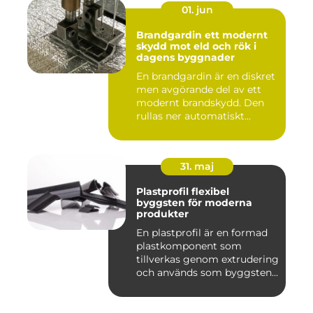
01. jun
Brandgardin ett modernt
skydd mot eld och rök i
dagens byggnader
En brandgardin är en diskret
men avgörande del av ett
modernt brandskydd. Den
rullas ner automatiskt...
31. maj
Plastprofil flexibel
byggsten för moderna
produkter
En plastprofil är en formad
plastkomponent som
tillverkas genom extrudering
och används som byggsten...