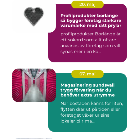
20. maj
Profilprodukter borlänge
så bygger företag starkare
varumärke med rätt prylar
profilprodukter Borlänge är
ett sökord som allt oftare
används av företag som vill
synas mer i en ko...
07. maj
Magasinering sundsvall
trygg förvaring när du
behöver extra utrymme
När bostaden känns för liten,
flytten drar ut på tiden eller
företaget växer ur sina
lokaler blir ma...