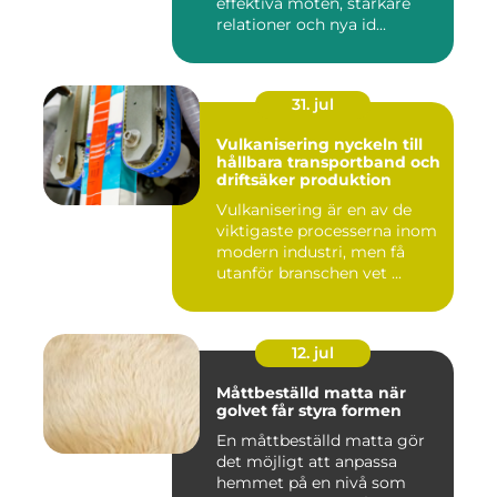
effektiva möten, starkare
relationer och nya id...
31. jul
Vulkanisering nyckeln till
hållbara transportband och
driftsäker produktion
Vulkanisering är en av de
viktigaste processerna inom
modern industri, men få
utanför branschen vet ...
12. jul
Måttbeställd matta när
golvet får styra formen
En måttbeställd matta gör
det möjligt att anpassa
hemmet på en nivå som