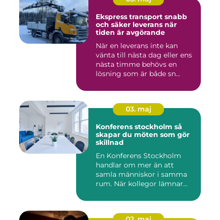
Ekspress transport snabb
och säker leverans när
tiden är avgörande
När en leverans inte kan
vänta till nästa dag eller ens
nästa timme behövs en
lösning som är både sn...
03. maj
Konferens stockholm så
skapar du möten som gör
skillnad
En Konferens Stockholm
handlar om mer än att
samla människor i samma
rum. När kollegor lämnar
kontor...
02. maj