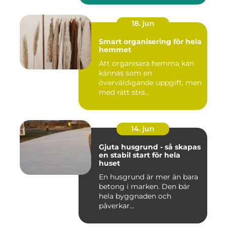
18. jun
Smart organisering för hela
hemmet
Att organisera hemma kan
kännas som en
överväldigande uppgift, men
med rätt stra...
14. jun
Gjuta husgrund - så skapas
en stabil start för hela
huset
En husgrund är mer än bara
betong i marken. Den bär
hela byggnaden och
påverkar...