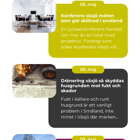
05. maj
Konferens växjö möten
som gör skillnad i småland
En lyckad konferens handlar
om mer än en lokal med
projektor. Företag som
söker Konferens Växjö vill...
05. maj
Dränering växjö så skyddas
husgrunden mot fukt och
skador
Fukt i källare och runt
husgrund är ett vanligt
problem i Småland, inte
minst i Växjö där marken
oft...
03. maj