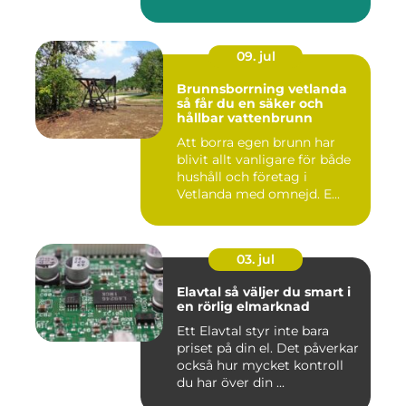
09. jul
Brunnsborrning vetlanda
så får du en säker och
hållbar vattenbrunn
Att borra egen brunn har
blivit allt vanligare för både
hushåll och företag i
Vetlanda med omnejd. E...
03. jul
Elavtal så väljer du smart i
en rörlig elmarknad
Ett Elavtal styr inte bara
priset på din el. Det påverkar
också hur mycket kontroll
du har över din ...