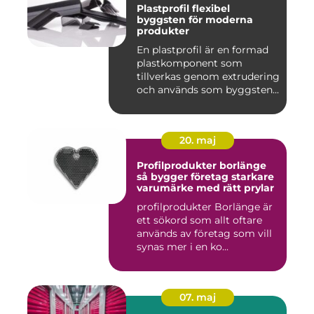
Plastprofil flexibel
byggsten för moderna
produkter
En plastprofil är en formad
plastkomponent som
tillverkas genom extrudering
och används som byggsten...
20. maj
Profilprodukter borlänge
så bygger företag starkare
varumärke med rätt prylar
profilprodukter Borlänge är
ett sökord som allt oftare
används av företag som vill
synas mer i en ko...
07. maj