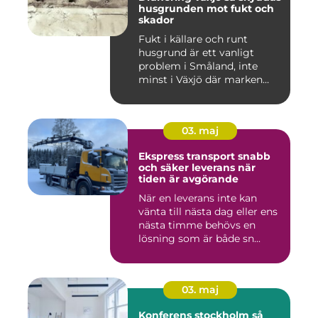
husgrunden mot fukt och
skador
Fukt i källare och runt
husgrund är ett vanligt
problem i Småland, inte
minst i Växjö där marken
oft...
03. maj
Ekspress transport snabb
och säker leverans när
tiden är avgörande
När en leverans inte kan
vänta till nästa dag eller ens
nästa timme behövs en
lösning som är både sn...
03. maj
Konferens stockholm så