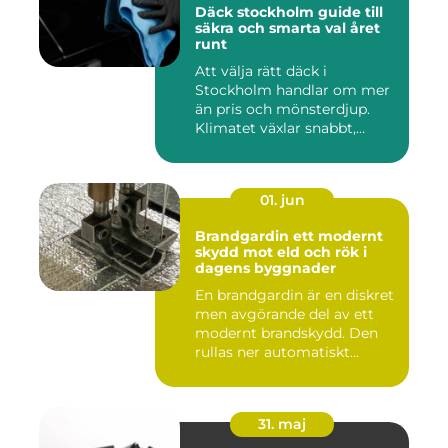
Däck stockholm guide till
säkra och smarta val året
runt
Att välja rätt däck i
Stockholm handlar om mer
än pris och mönsterdjup.
Klimatet växlar snabbt,
väga...
01. jun
Brandgardin ett modernt
skydd mot eld och rök i
dagens byggnader
En brandgardin är en diskret
men avgörande del av ett
modernt brandskydd. Den
rullas ner automatiskt...
31. maj