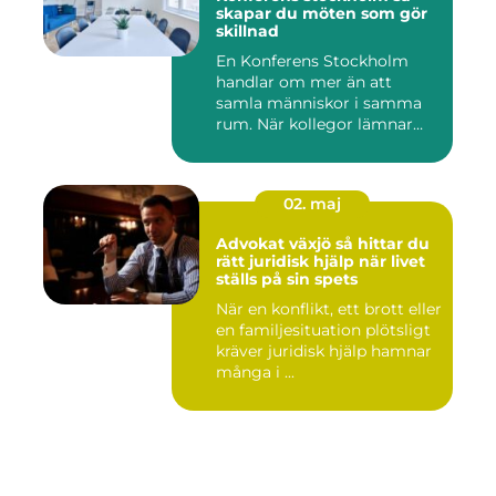
skapar du möten som gör
skillnad
En Konferens Stockholm
handlar om mer än att
samla människor i samma
rum. När kollegor lämnar
kontor...
02. maj
Advokat växjö så hittar du
rätt juridisk hjälp när livet
ställs på sin spets
När en konflikt, ett brott eller
en familjesituation plötsligt
kräver juridisk hjälp hamnar
många i ...