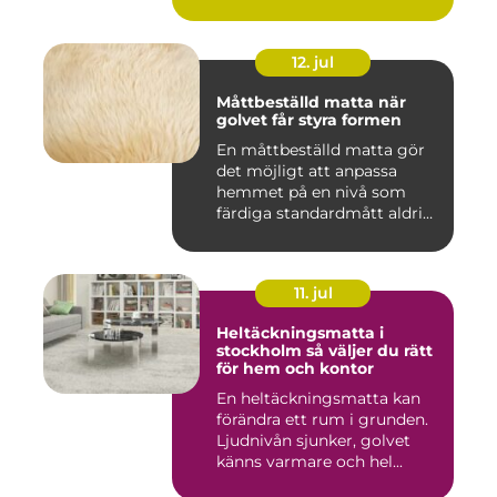
12. jul
Måttbeställd matta när
golvet får styra formen
En måttbeställd matta gör
det möjligt att anpassa
hemmet på en nivå som
färdiga standardmått aldrig
...
11. jul
Heltäckningsmatta i
stockholm så väljer du rätt
för hem och kontor
En heltäckningsmatta kan
förändra ett rum i grunden.
Ljudnivån sjunker, golvet
känns varmare och hel...