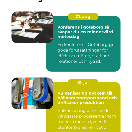
01. aug
Konferens i göteborg så
skapar du en minnesvärd
mötesdag
En konferens i Göteborg ger
goda förutsättningar för
effektiva möten, starkare
relationer och nya id...
31. jul
Vulkanisering nyckeln till
hållbara transportband och
driftsäker produktion
Vulkanisering är en av de
viktigaste processerna inom
modern industri, men få
utanför branschen vet ...