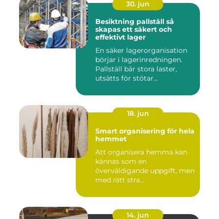
30. jun
Besiktning pallställ så
skapas ett säkert och
effektivt lager
En säker lagerorganisation
börjar i lagerinredningen.
Pallställ bär stora laster,
utsätts för stötar...
18. jun
Smart organisering för hela
hemmet
Att organisera hemma kan
kännas som en
överväldigande uppgift, men
med rätt stra...
14. jun