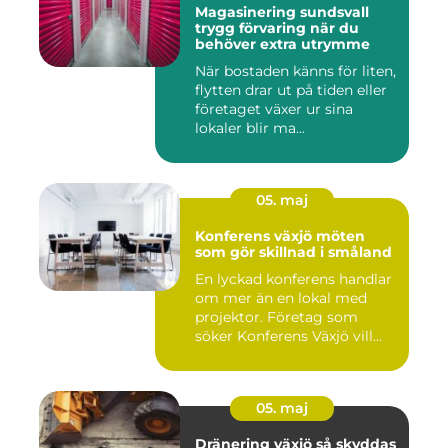
Magasinering sundsvall
trygg förvaring när du
behöver extra utrymme
När bostaden känns för liten,
flytten drar ut på tiden eller
företaget växer ur sina
lokaler blir ma...
05. maj
Konferens växjö möten
som gör skillnad i småland
En lyckad konferens handlar
om mer än en lokal med
projektor. Företag som
söker Konferens Växjö vill...
05. maj
Dränering växjö så skyddas