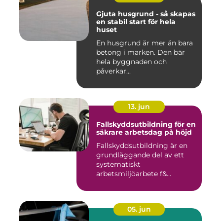
Gjuta husgrund - så skapas
en stabil start för hela
huset
En husgrund är mer än bara
betong i marken. Den bär
hela byggnaden och
påverkar...
13. jun
Fallskyddsutbildning för en
säkrare arbetsdag på höjd
Fallskyddsutbildning är en
grundläggande del av ett
systematiskt
arbetsmiljöarbete f&...
05. jun