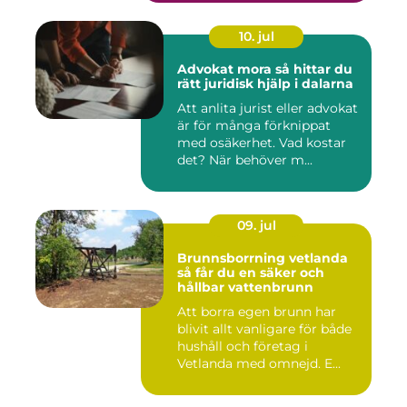
10. jul
Advokat mora så hittar du
rätt juridisk hjälp i dalarna
Att anlita jurist eller advokat
är för många förknippat
med osäkerhet. Vad kostar
det? När behöver m...
09. jul
Brunnsborrning vetlanda
så får du en säker och
hållbar vattenbrunn
Att borra egen brunn har
blivit allt vanligare för både
hushåll och företag i
Vetlanda med omnejd. E...