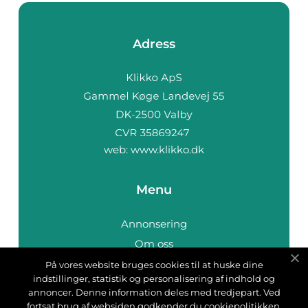
Adress
web:
www.klikko.dk
Menu
Annonsering
Om oss
Cookies
På vores website bruges cookies til at huske dine
indstillinger, statistik og personalisering af indhold og
Kontakta oss
annoncer. Denne information deles med tredjepart. Ved
Sitemap
fortsat brug af websiden godkender du cookiepolitikken.