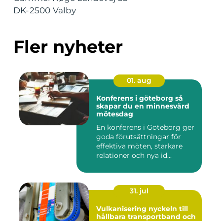
DK-2500 Valby
Fler nyheter
01. aug
Konferens i göteborg så
skapar du en minnesvärd
mötesdag
En konferens i Göteborg ger
goda förutsättningar för
effektiva möten, starkare
relationer och nya id...
31. jul
Vulkanisering nyckeln till
hållbara transportband och