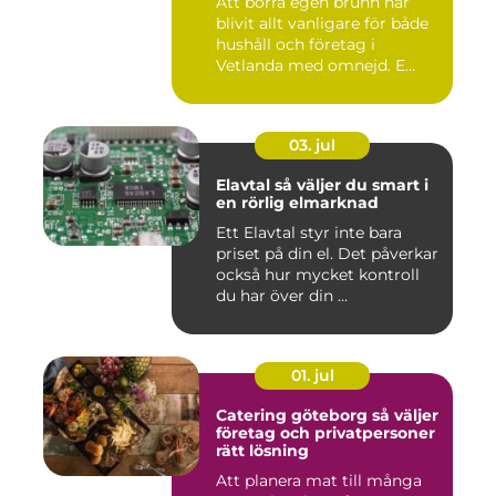
Att borra egen brunn har
blivit allt vanligare för både
hushåll och företag i
Vetlanda med omnejd. E...
03. jul
Elavtal så väljer du smart i
en rörlig elmarknad
Ett Elavtal styr inte bara
priset på din el. Det påverkar
också hur mycket kontroll
du har över din ...
01. jul
Catering göteborg så väljer
företag och privatpersoner
rätt lösning
Att planera mat till många