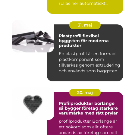
rullas ner automatiskt...
31. maj
Plastprofil flexibel
byggsten för moderna
produkter
En plastprofil är en formad
plastkomponent som
tillverkas genom extrudering
och används som byggsten...
20. maj
Profilprodukter borlänge
så bygger företag starkare
varumärke med rätt prylar
profilprodukter Borlänge är
ett sökord som allt oftare
används av företag som vill