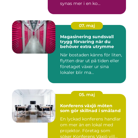
synas mer i en ko...
07. maj
Magasinering sundsvall
trygg förvaring när du
behöver extra utrymme
När bostaden känns för liten,
flytten drar ut på tiden eller
företaget växer ur sina
lokaler blir ma...
05. maj
Konferens växjö möten
som gör skillnad i småland
En lyckad konferens handlar
om mer än en lokal med
projektor. Företag som
söker Konferens Växjö vill...