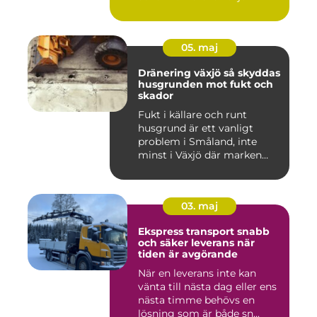
05. maj
Dränering växjö så skyddas
husgrunden mot fukt och
skador
Fukt i källare och runt
husgrund är ett vanligt
problem i Småland, inte
minst i Växjö där marken
oft...
03. maj
Ekspress transport snabb
och säker leverans när
tiden är avgörande
När en leverans inte kan
vänta till nästa dag eller ens
nästa timme behövs en
lösning som är både sn...