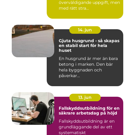
överväldigande uppgift, men
med rätt stra...
14. jun
Gjuta husgrund - så skapas
en stabil start för hela
huset
En husgrund är mer än bara
betong i marken. Den bär
hela byggnaden och
påverkar...
13. jun
Fallskyddsutbildning för en
säkrare arbetsdag på höjd
Fallskyddsutbildning är en
grundläggande del av ett
systematiskt