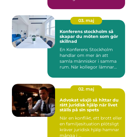
03. maj
Konferens stockholm så
skapar du möten som gör
skillnad
En Konferens Stockholm
handlar om mer än att
samla människor i samma
rum. När kollegor lämnar
kontor...
02. maj
Advokat växjö så hittar du
rätt juridisk hjälp när livet
ställs på sin spets
När en konflikt, ett brott eller
en familjesituation plötsligt
kräver juridisk hjälp hamnar
många i ...