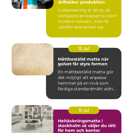
driftsäker produktion
Vulkanisering är en av de
viktigaste processerna inom
modern industri, men få
utanför branschen vet ...
12. jul
Måttbeställd matta när
golvet får styra formen
En måttbeställd matta gör
det möjligt att anpassa
hemmet på en nivå som
färdiga standardmått aldrig
...
11. jul
Heltäckningsmatta i
stockholm så väljer du rätt
för hem och kontor