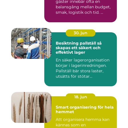
gäster innebär ofta en
balansgång mellan budget,
smak, logistik och tid. ...
30. jun
Besiktning pallställ så
skapas ett säkert och
effektivt lager
En säker lagerorganisation
börjar i lagerinredningen.
Pallställ bär stora laster,
utsätts för stötar...
18. jun
Smart organisering för hela
hemmet
Att organisera hemma kan
kännas som en