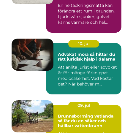
En heltäckningsmatta kan
förändra ett rum i grunden.
Ljudnivån sjunker, golvet
känns varmare och hel...
10. jul
Advokat mora så hittar du
rätt juridisk hjälp i dalarna
Att anlita jurist eller advokat
är för många förknippat
med osäkerhet. Vad kostar
det? När behöver m...
09. jul
Brunnsborrning vetlanda
så får du en säker och
hållbar vattenbrunn