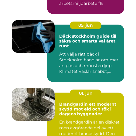
arbetsmiljöarbete f&...
05. jun
Däck stockholm guide till
säkra och smarta val året
runt
Att välja rätt däck i
Stockholm handlar om mer
än pris och mönsterdjup.
Klimatet växlar snabbt,
väga...
01. jun
Brandgardin ett modernt
skydd mot eld och rök i
dagens byggnader
En brandgardin är en diskret
men avgörande del av ett
modernt brandskydd. Den