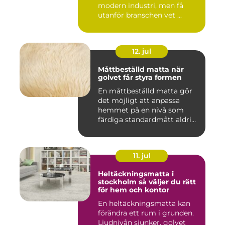
modern industri, men få
utanför branschen vet ...
12. jul
Måttbeställd matta när
golvet får styra formen
En måttbeställd matta gör
det möjligt att anpassa
hemmet på en nivå som
färdiga standardmått aldrig
...
11. jul
Heltäckningsmatta i
stockholm så väljer du rätt
för hem och kontor
En heltäckningsmatta kan
förändra ett rum i grunden.
Ljudnivån sjunker, golvet