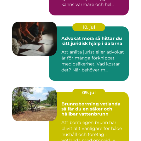
känns varmare och hel...
10. jul
Advokat mora så hittar du
rätt juridisk hjälp i dalarna
Att anlita jurist eller advokat
är för många förknippat
med osäkerhet. Vad kostar
det? När behöver m...
09. jul
Brunnsborrning vetlanda
så får du en säker och
hållbar vattenbrunn
Att borra egen brunn har
blivit allt vanligare för både
hushåll och företag i
Vetlanda med omnejd. E...