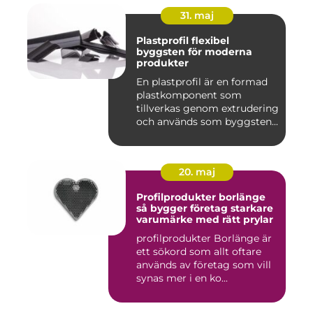
31. maj
Plastprofil flexibel
byggsten för moderna
produkter
En plastprofil är en formad
plastkomponent som
tillverkas genom extrudering
och används som byggsten...
20. maj
Profilprodukter borlänge
så bygger företag starkare
varumärke med rätt prylar
profilprodukter Borlänge är
ett sökord som allt oftare
används av företag som vill
synas mer i en ko...