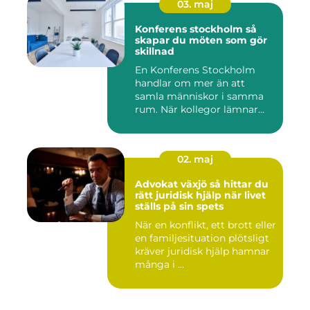
03. maj
Konferens stockholm så
skapar du möten som gör
skillnad
En Konferens Stockholm
handlar om mer än att
samla människor i samma
rum. När kollegor lämnar
kontor...
02. maj
Advokat växjö så hittar du
rätt juridisk hjälp när livet
ställs på sin spets
När en konflikt, ett brott eller
en familjesituation plötsligt
kräver juridisk hjälp hamnar
många i ...