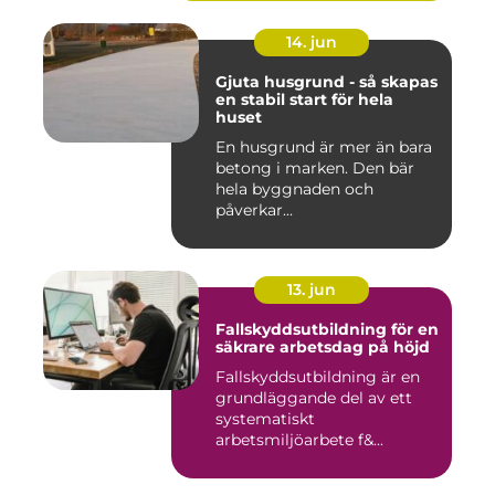
14. jun
Gjuta husgrund - så skapas
en stabil start för hela
huset
En husgrund är mer än bara
betong i marken. Den bär
hela byggnaden och
påverkar...
13. jun
Fallskyddsutbildning för en
säkrare arbetsdag på höjd
Fallskyddsutbildning är en
grundläggande del av ett
systematiskt
arbetsmiljöarbete f&...