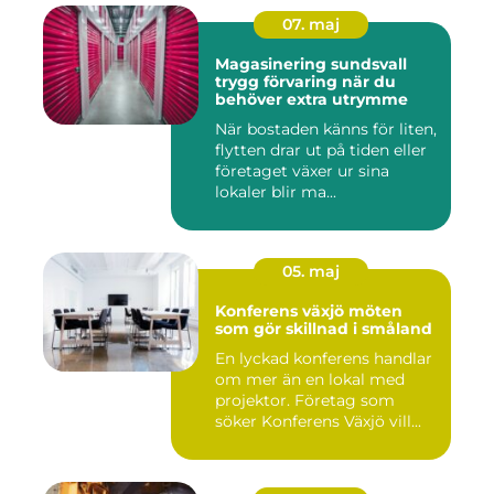
07. maj
Magasinering sundsvall
trygg förvaring när du
behöver extra utrymme
När bostaden känns för liten,
flytten drar ut på tiden eller
företaget växer ur sina
lokaler blir ma...
05. maj
Konferens växjö möten
som gör skillnad i småland
En lyckad konferens handlar
om mer än en lokal med
projektor. Företag som
söker Konferens Växjö vill...