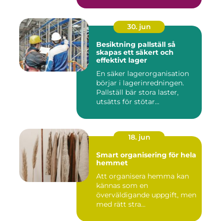
30. jun
Besiktning pallställ så
skapas ett säkert och
effektivt lager
En säker lagerorganisation
börjar i lagerinredningen.
Pallställ bär stora laster,
utsätts för stötar...
18. jun
Smart organisering för hela
hemmet
Att organisera hemma kan
kännas som en
överväldigande uppgift, men
med rätt stra...