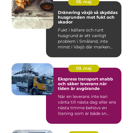
05. maj
Dränering växjö så skyddas
husgrunden mot fukt och
skador
Fukt i källare och runt
husgrund är ett vanligt
problem i Småland, inte
minst i Växjö där marken
oft...
03. maj
Ekspress transport snabb
och säker leverans när
tiden är avgörande
När en leverans inte kan
vänta till nästa dag eller ens
nästa timme behövs en
lösning som är både sn...