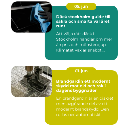
05. jun
Däck stockholm guide till
säkra och smarta val året
runt
Att välja rätt däck i
Stockholm handlar om mer
än pris och mönsterdjup.
Klimatet växlar snabbt,
väga...
01. jun
Brandgardin ett modernt
skydd mot eld och rök i
dagens byggnader
En brandgardin är en diskret
men avgörande del av ett
modernt brandskydd. Den
rullas ner automatiskt...