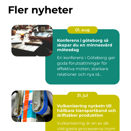
Fler nyheter
01. aug
Konferens i göteborg så
skapar du en minnesvärd
mötesdag
En konferens i Göteborg ger
goda förutsättningar för
effektiva möten, starkare
relationer och nya id...
31. jul
Vulkanisering nyckeln till
hållbara transportband och
driftsäker produktion
Vulkanisering är en av de
viktigaste processerna inom