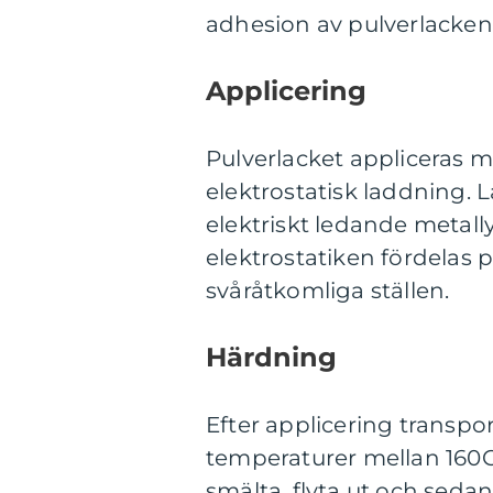
adhesion av pulverlacken
Applicering
Pulverlacket appliceras m
elektrostatisk laddning. L
elektriskt ledande metally
elektrostatiken fördelas 
svåråtkomliga ställen.
Härdning
Efter applicering transpor
temperaturer mellan 160C
smälta, flyta ut och sedan