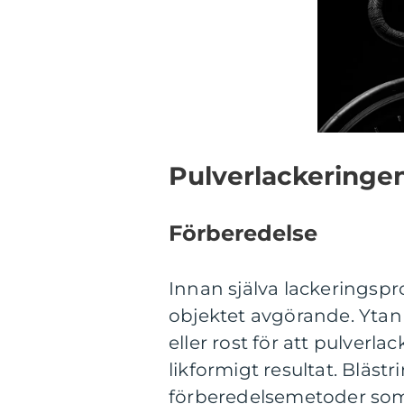
Pulverlackeringe
Förberedelse
Innan själva lackeringspr
objektet avgörande. Ytan m
eller rost för att pulverl
likformigt resultat. Blästr
förberedelsemetoder som 