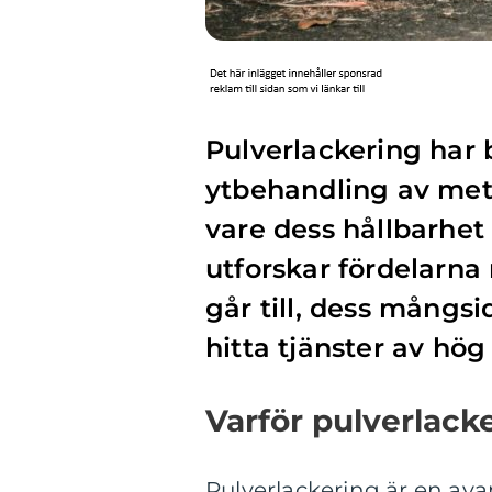
Pulverlackering har 
ytbehandling av met
vare dess hållbarhet
utforskar fördelarna
går till, dess mångs
hitta tjänster av hög 
Varför pulverlack
Pulverlackering är en av