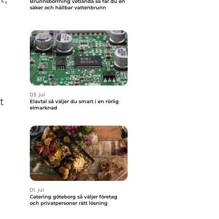
Brunnsborrning vetlanda så får du en
säker och hållbar vattenbrunn
r
03. jul
t
Elavtal så väljer du smart i en rörlig
elmarknad
01. jul
Catering göteborg så väljer företag
och privatpersoner rätt lösning