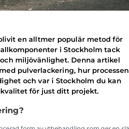
blivit en alltmer populär metod för
allkomponenter i Stockholm tack
 och miljövänlighet. Denna artikel
 med pulverlackering, hur processen
idighet och var i Stockholm du kan
kvalitet för just ditt projekt.
ering?
ancerad form av ytbehandling som ger en slä