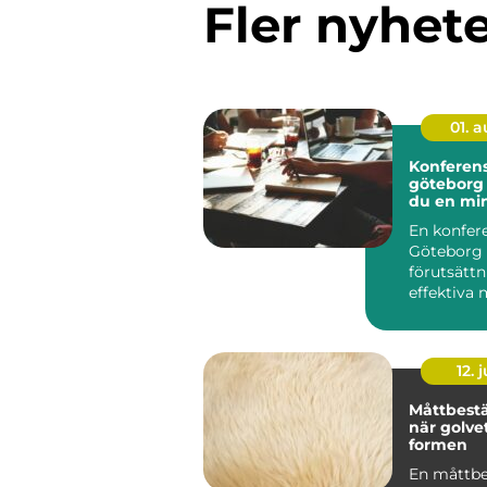
Fler nyhet
01. 
Konferens
göteborg så skapa
du en mi
mötesda
En konfere
Göteborg 
förutsättn
effektiva 
starkare r
och nya id.
12. j
Måttbestä
när golvet
formen
En måttbe