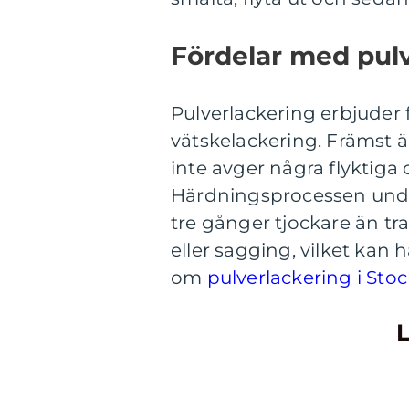
Fördelar med pul
Pulverlackering erbjuder f
vätskelackering. Främst ä
inte avger några flyktiga
Härdningsprocessen under 
tre gånger tjockare än trad
eller sagging, vilket kan
om
pulverlackering i St
L