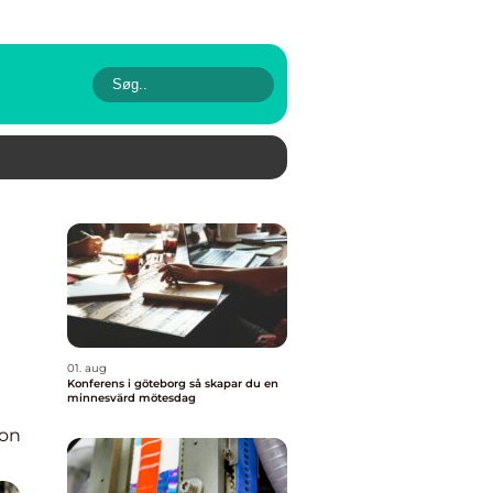
01. aug
Konferens i göteborg så skapar du en
minnesvärd mötesdag
ion