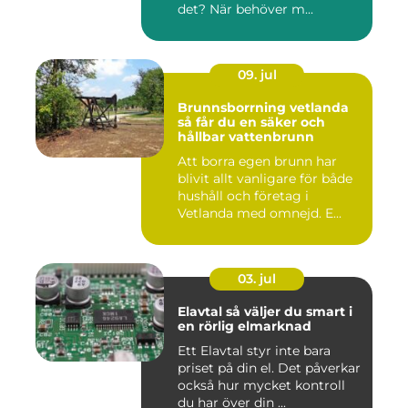
det? När behöver m...
09. jul
Brunnsborrning vetlanda
så får du en säker och
hållbar vattenbrunn
Att borra egen brunn har
blivit allt vanligare för både
hushåll och företag i
Vetlanda med omnejd. E...
03. jul
Elavtal så väljer du smart i
en rörlig elmarknad
Ett Elavtal styr inte bara
priset på din el. Det påverkar
också hur mycket kontroll
du har över din ...