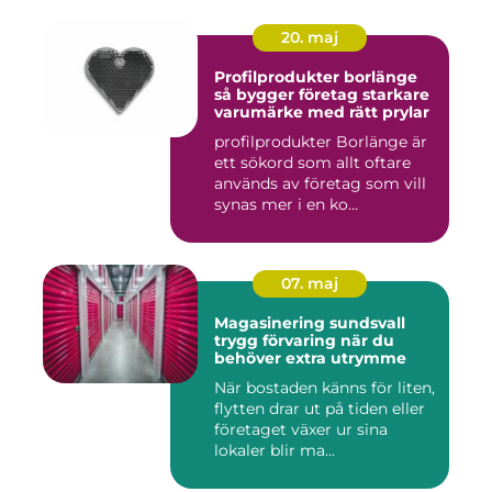
20. maj
Profilprodukter borlänge
så bygger företag starkare
varumärke med rätt prylar
profilprodukter Borlänge är
ett sökord som allt oftare
används av företag som vill
synas mer i en ko...
07. maj
Magasinering sundsvall
trygg förvaring när du
behöver extra utrymme
När bostaden känns för liten,
flytten drar ut på tiden eller
företaget växer ur sina
lokaler blir ma...