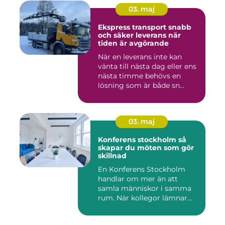
03. maj
Ekspress transport snabb
och säker leverans när
tiden är avgörande
När en leverans inte kan
vänta till nästa dag eller ens
nästa timme behövs en
lösning som är både sn...
03. maj
Konferens stockholm så
skapar du möten som gör
skillnad
En Konferens Stockholm
handlar om mer än att
samla människor i samma
rum. När kollegor lämnar
kontor...