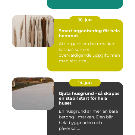
18. jun
Smart organisering för hela
hemmet
Att organisera hemma kan
kännas som en
överväldigande uppgift, men
med rätt stra...
14. jun
Gjuta husgrund - så skapas
en stabil start för hela
huset
En husgrund är mer än bara
betong i marken. Den bär
hela byggnaden och
påverkar...