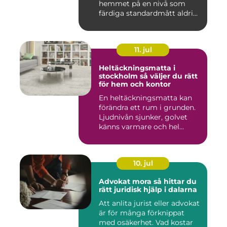
hemmet på en nivå som
färdiga standardmått aldrig
...
11. jul
Heltäckningsmatta i
stockholm så väljer du rätt
för hem och kontor
En heltäckningsmatta kan
förändra ett rum i grunden.
Ljudnivån sjunker, golvet
känns varmare och hel...
10. jul
Advokat mora så hittar du
rätt juridisk hjälp i dalarna
Att anlita jurist eller advokat
är för många förknippat
med osäkerhet. Vad kostar