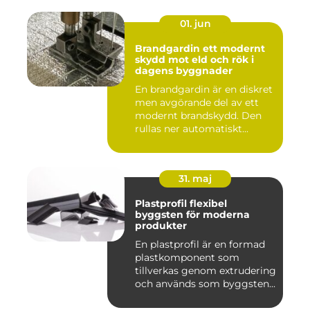
01. jun
Brandgardin ett modernt
skydd mot eld och rök i
dagens byggnader
En brandgardin är en diskret
men avgörande del av ett
modernt brandskydd. Den
rullas ner automatiskt...
31. maj
Plastprofil flexibel
byggsten för moderna
produkter
En plastprofil är en formad
plastkomponent som
tillverkas genom extrudering
och används som byggsten...