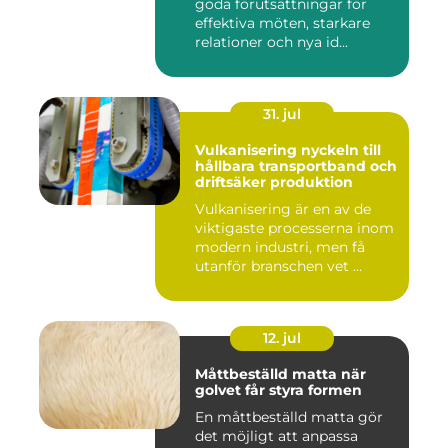
goda förutsättningar för
effektiva möten, starkare
relationer och nya id...
31. jul
Vulkanisering nyckeln till
hållbara transportband och
driftsäker produktion
Vulkanisering är en av de
viktigaste processerna inom
modern industri, men få
utanför branschen vet ...
12. jul
Måttbeställd matta när
golvet får styra formen
En måttbeställd matta gör
det möjligt att anpassa