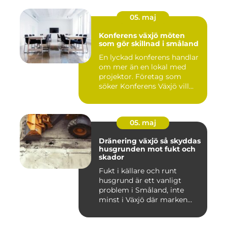
05. maj
Konferens växjö möten
som gör skillnad i småland
En lyckad konferens handlar
om mer än en lokal med
projektor. Företag som
söker Konferens Växjö vill...
05. maj
Dränering växjö så skyddas
husgrunden mot fukt och
skador
Fukt i källare och runt
husgrund är ett vanligt
problem i Småland, inte
minst i Växjö där marken
oft...