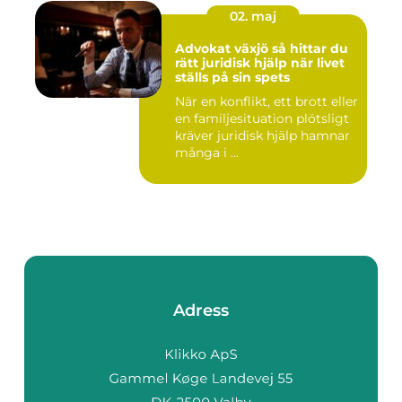
02. maj
Advokat växjö så hittar du
rätt juridisk hjälp när livet
ställs på sin spets
När en konflikt, ett brott eller
en familjesituation plötsligt
kräver juridisk hjälp hamnar
många i ...
Adress