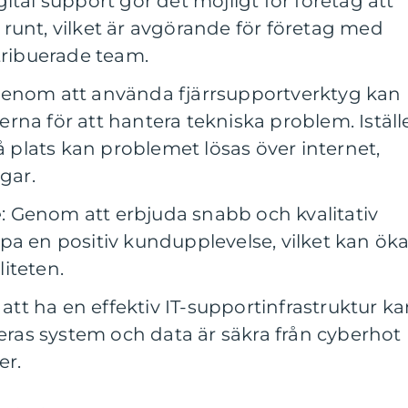
igital support gör det möjligt för företag att
runt, vilket är avgörande för företag med
tribuerade team.
Genom att använda fjärrsupportverktyg kan
rna för att hantera tekniska problem. Iställ
på plats kan problemet lösas över internet,
gar.
e
: Genom att erbjuda snabb och kvalitativ
pa en positiv kundupplevelse, vilket kan ök
iteten.
att ha en effektiv IT-supportinfrastruktur k
deras system och data är säkra från cyberhot
er.