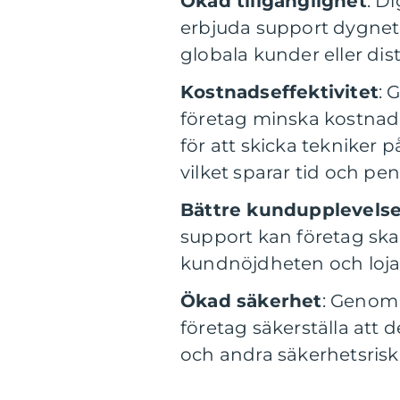
Ökad tillgänglighet
: D
erbjuda support dygnet 
globala kunder eller dis
Kostnadseffektivitet
: 
företag minska kostnade
för att skicka tekniker 
vilket sparar tid och pen
Bättre kundupplevels
support kan företag ska
kundnöjdheten och lojal
Ökad säkerhet
: Genom 
företag säkerställa att 
och andra säkerhetsrisk