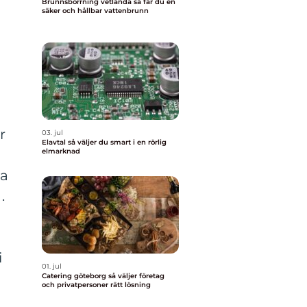
Brunnsborrning vetlanda så får du en
säker och hållbar vattenbrunn
r
03. jul
Elavtal så väljer du smart i en rörlig
elmarknad
pa
.
i
01. jul
Catering göteborg så väljer företag
och privatpersoner rätt lösning