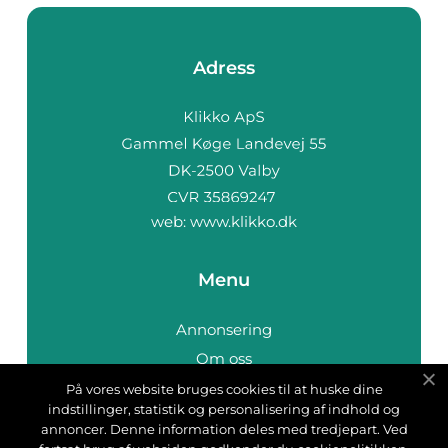
Adress
web:
www.klikko.dk
Menu
Annonsering
Om oss
Cookies
På vores website bruges cookies til at huske dine
indstillinger, statistik og personalisering af indhold og
Kontakta oss
annoncer. Denne information deles med tredjepart. Ved
Sitemap