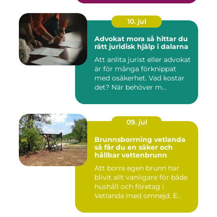
10. jul
Advokat mora så hittar du
rätt juridisk hjälp i dalarna
Att anlita jurist eller advokat
är för många förknippat
med osäkerhet. Vad kostar
det? När behöver m...
09. jul
Brunnsborrning vetlanda
så får du en säker och
hållbar vattenbrunn
Att borra egen brunn har
blivit allt vanligare för både
hushåll och företag i
Vetlanda med omnejd. E...