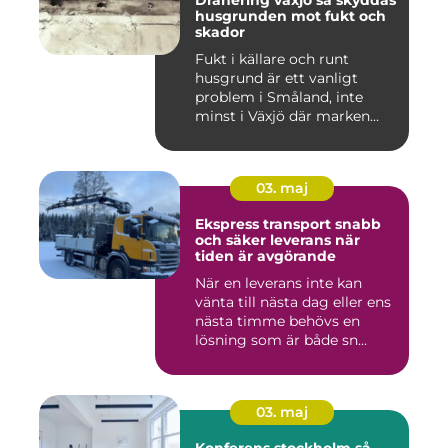
husgrunden mot fukt och
skador
Fukt i källare och runt
husgrund är ett vanligt
problem i Småland, inte
minst i Växjö där marken
oft...
03. maj
Ekspress transport snabb
och säker leverans när
tiden är avgörande
När en leverans inte kan
vänta till nästa dag eller ens
nästa timme behövs en
lösning som är både sn...
03. maj
Konferens stockholm så