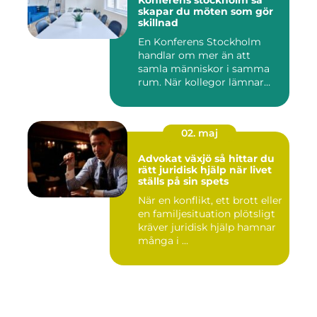
skapar du möten som gör
skillnad
En Konferens Stockholm
handlar om mer än att
samla människor i samma
rum. När kollegor lämnar
kontor...
02. maj
Advokat växjö så hittar du
rätt juridisk hjälp när livet
ställs på sin spets
När en konflikt, ett brott eller
en familjesituation plötsligt
kräver juridisk hjälp hamnar
många i ...