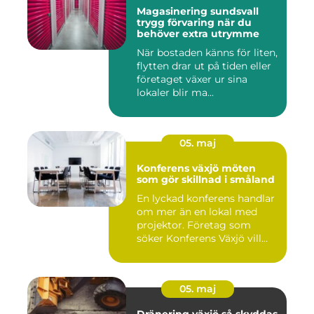
Magasinering sundsvall
trygg förvaring när du
behöver extra utrymme
När bostaden känns för liten,
flytten drar ut på tiden eller
företaget växer ur sina
lokaler blir ma...
05. maj
Konferens växjö möten
som gör skillnad i småland
En lyckad konferens handlar
om mer än en lokal med
projektor. Företag som
söker Konferens Växjö vill...
05. maj
Dränering växjö så skyddas