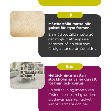
12. jul
Måttbeställd matta när
golvet får styra formen
En måttbeställd matta gör
det möjligt att anpassa
hemmet på en nivå som
färdiga standardmått aldrig
...
11. jul
Heltäckningsmatta i
stockholm så väljer du rätt
för hem och kontor
En heltäckningsmatta kan
förändra ett rum i grunden.
Ljudnivån sjunker, golvet
känns varmare och hel...