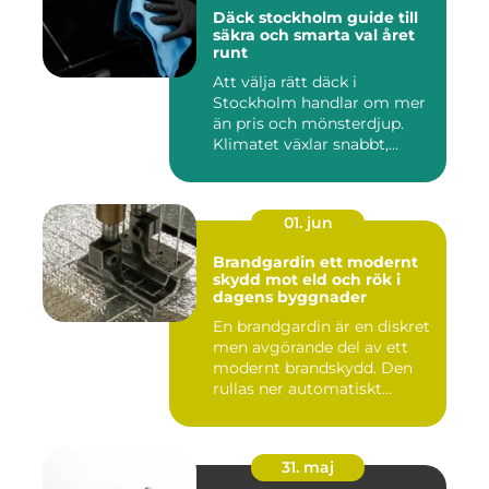
Däck stockholm guide till
säkra och smarta val året
runt
Att välja rätt däck i
Stockholm handlar om mer
än pris och mönsterdjup.
Klimatet växlar snabbt,
väga...
01. jun
Brandgardin ett modernt
skydd mot eld och rök i
dagens byggnader
En brandgardin är en diskret
men avgörande del av ett
modernt brandskydd. Den
rullas ner automatiskt...
31. maj