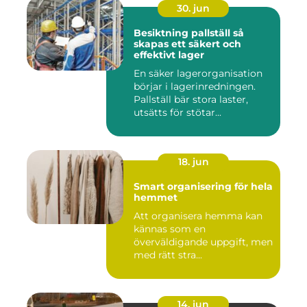
30. jun
Besiktning pallställ så
skapas ett säkert och
effektivt lager
En säker lagerorganisation
börjar i lagerinredningen.
Pallställ bär stora laster,
utsätts för stötar...
18. jun
Smart organisering för hela
hemmet
Att organisera hemma kan
kännas som en
överväldigande uppgift, men
med rätt stra...
14. jun