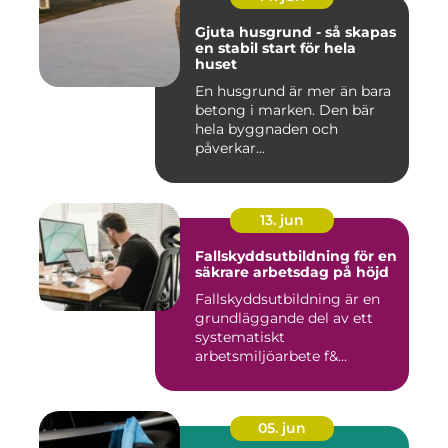
Gjuta husgrund - så skapas
en stabil start för hela
huset
En husgrund är mer än bara
betong i marken. Den bär
hela byggnaden och
påverkar...
13. jun
Fallskyddsutbildning för en
säkrare arbetsdag på höjd
Fallskyddsutbildning är en
grundläggande del av ett
systematiskt
arbetsmiljöarbete f&...
05. jun