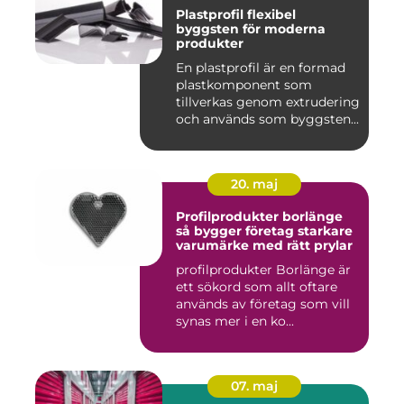
Plastprofil flexibel
byggsten för moderna
produkter
En plastprofil är en formad
plastkomponent som
tillverkas genom extrudering
och används som byggsten...
20. maj
Profilprodukter borlänge
så bygger företag starkare
varumärke med rätt prylar
profilprodukter Borlänge är
ett sökord som allt oftare
används av företag som vill
synas mer i en ko...
07. maj