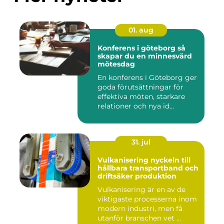
01. aug
Konferens i göteborg så
skapar du en minnesvärd
mötesdag
En konferens i Göteborg ger
goda förutsättningar för
effektiva möten, starkare
relationer och nya id...
31. jul
Vulkanisering nyckeln till
hållbara transportband och
driftsäker produktion
Vulkanisering är en av de
viktigaste processerna inom
modern industri, men få
utanför branschen vet ...