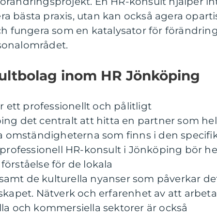
örändringsprojekt. En HR-konsult hjälper in
a bästa praxis, utan kan också agera oparti
ch fungera som en katalysator för förändrin
sonalområdet.
nsultbolag inom HR Jönköping
 ett professionellt och pålitligt
ing det centralt att hitta en partner som hel
ka omständigheterna som finns i den specifi
 professionell HR-konsult i Jönköping bör he
örståelse för de lokala
amt de kulturella nyanser som påverkar de
skapet. Nätverk och erfarenhet av att arbeta
lla och kommersiella sektorer är också