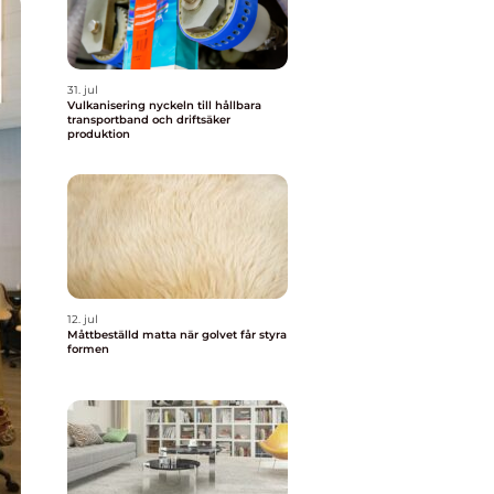
31. jul
Vulkanisering nyckeln till hållbara
transportband och driftsäker
produktion
12. jul
Måttbeställd matta när golvet får styra
formen