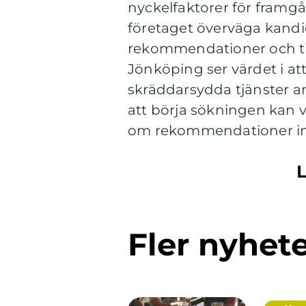
nyckelfaktorer för framg
företaget överväga kandid
rekommendationer och tid
Jönköping ser värdet i a
skräddarsydda tjänster an
att börja sökningen kan va
om rekommendationer in
L
Fler nyhet