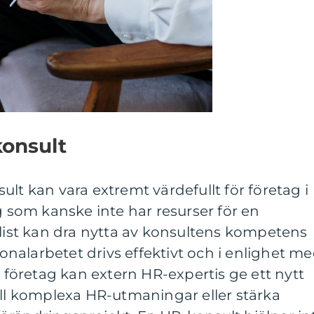
konsult
lt kan vara extremt värdefullt för företag i
g som kanske inte har resurser för en
alist kan dra nytta av konsultens kompetens
rsonalarbetet drivs effektivt och i enlighet m
a företag kan extern HR-expertis ge ett nytt
ill komplexa HR-utmaningar eller stärka