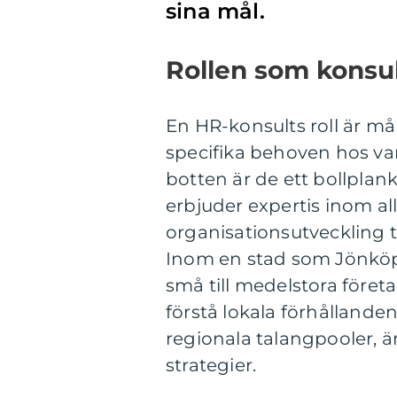
sina mål.
Rollen som konsul
En HR-konsults roll är m
specifika behoven hos var
botten är de ett bollplan
erbjuder expertis inom all
organisationsutveckling t
Inom en stad som Jönkö
små till medelstora företa
förstå lokala förhållan
regionala talangpooler, ä
strategier.