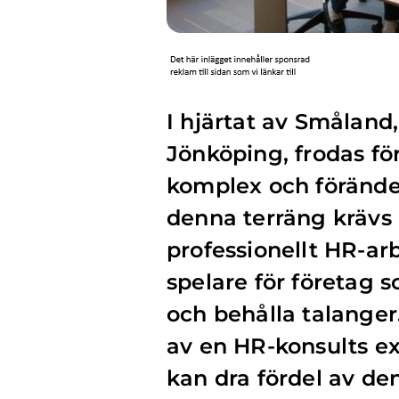
I hjärtat av Småland
Jönköping, frodas fö
komplex och förände
denna terräng krävs i
professionellt HR-arb
spelare för företag s
och behålla talanger
av en HR-konsults ex
kan dra fördel av den