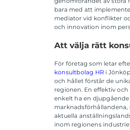
genomförandet av stora f
bara med att implementer
mediator vid konflikter o
och innovation inom per
Att välja rätt ko
För företag som letar efter
konsultbolag HR
i Jönköp
och hållet förstår de uni
regionen. En effektiv och
enkelt ha en djupgående f
marknadsförhållandena, s
aktuella anställningsland
inom regionens industrie