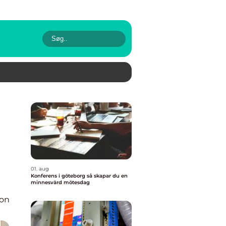
01. aug
Konferens i göteborg så skapar du en
minnesvärd mötesdag
ion