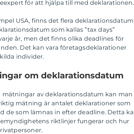
teexpert för att hjälpa till med deklarationen.
xempel USA, finns det flera deklarationsdatum
klarationsdatum som kallas ”tax days”
 varje år, men det finns olika deadlines för
anden. Det kan vara företagsdeklarationer
kilda individer.
ningar om deklarationsdatum
iva mätningar av deklarationsdatum kan man
n viktig mätning är antalet deklarationer som
ed de som lämnas in efter deadline. Detta k
temyndighetens riktlinjer fungerar och hur
privatpersoner.