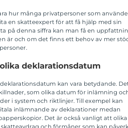
ara hur många privatpersoner som använde
ita en skatteexpert för att få hjälp med sin
tta på denna siffra kan man få en uppfattni
 är och om det finns ett behov av mer stö
tpersoner.
 olika deklarationsdatum
a deklarationsdatum kan vara betydande. De
killnader, som olika datum för inlämning oc
der i system och riktlinjer. Till exempel kan
digitala inlämnande av deklarationer medan
papperskopior. Det är också vanligt att olika
för skatteavdrag och förmåner som kan påver