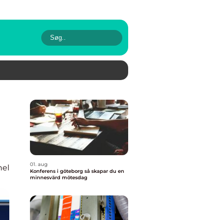
01. aug
nel
Konferens i göteborg så skapar du en
minnesvärd mötesdag