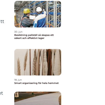
tt
30. jun
Besiktning pallställ så skapas ett
säkert och effektivt lager
18. jun
Smart organisering för hela hemmet
et