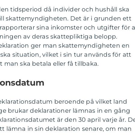
en tidsperiod då individer och hushåll ska
till skattemyndigheten. Det är i grunden ett
r rapporterar sina inkomster och utgifter för a
ningen av deras skattepliktiga belopp.
eklaration ger man skattemyndigheten en
ka situation, vilket i sin tur används för att
 man ska betala eller få tillbaka.
tionsdatum
deklarationsdatum beroende på vilket land
rige brukar deklarationer lämnas in en gång
larationsdatumet är den 30 april varje år. D
tt lämna in sin deklaration senare, om man