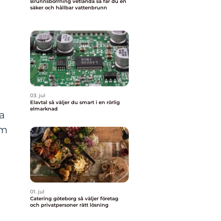
Brunnsborrning vetlanda så får du en
säker och hållbar vattenbrunn
03. jul
Elavtal så väljer du smart i en rörlig
elmarknad
a
om
01. jul
Catering göteborg så väljer företag
och privatpersoner rätt lösning