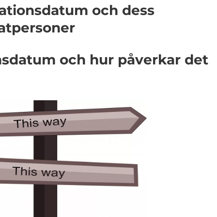
arationsdatum och dess
vatpersoner
onsdatum och hur påverkar det