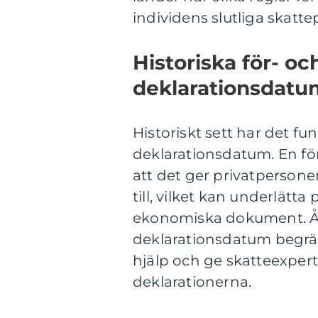
individens slutliga skatte
Historiska för- o
deklarationsdatu
Historiskt sett har det f
deklarationsdatum. En för
att det ger privatpersoner 
till, vilket kan underlätt
ekonomiska dokument. Å a
deklarationsdatum begrän
hjälp och ge skatteexpert
deklarationerna.