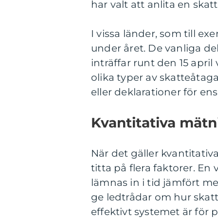
har valt att anlita en skat
I vissa länder, som till e
under året. De vanliga de
inträffar runt den 15 april
olika typer av skatteåtag
eller deklarationer för ens
Kvantitativa mät
När det gäller kvantitat
titta på flera faktorer. E
lämnas in i tid jämfört m
ge ledtrådar om hur skat
effektivt systemet är för 