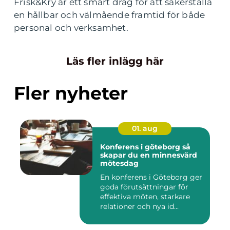
Frisk&Kry är ett smart drag för att säkerställa
en hållbar och välmående framtid för både
personal och verksamhet.
Läs fler inlägg här
Fler nyheter
01. aug
Konferens i göteborg så
skapar du en minnesvärd
mötesdag
En konferens i Göteborg ger
goda förutsättningar för
effektiva möten, starkare
relationer och nya id...