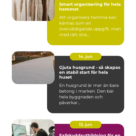
Smart organisering för hela
hemmet
Att organisera hemma kan
kännas som en
överväldigande uppgift, men
med rätt stra...
14. jun
Gjuta husgrund - så skapas
en stabil start för hela
huset
En husgrund är mer än bara
betong i marken. Den bär
hela byggnaden och
påverkar...
13. jun
Fallskyddsutbildning för en