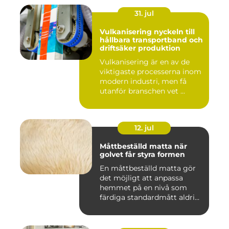
31. jul
Vulkanisering nyckeln till
hållbara transportband och
driftsäker produktion
Vulkanisering är en av de
viktigaste processerna inom
modern industri, men få
utanför branschen vet ...
12. jul
Måttbeställd matta när
golvet får styra formen
En måttbeställd matta gör
det möjligt att anpassa
hemmet på en nivå som
färdiga standardmått aldrig
...