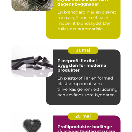
dagens byggnader
En brandgardin är en diskret
men avgörande del av ett
modernt brandskydd. Den
rullas ner automatiskt...
31. maj
Plastprofil flexibel
byggsten för moderna
produkter
En plastprofil är en formad
plastkomponent som
tillverkas genom extrudering
och används som byggsten...
20. maj
Profilprodukter borlänge
så bygger företag starkare