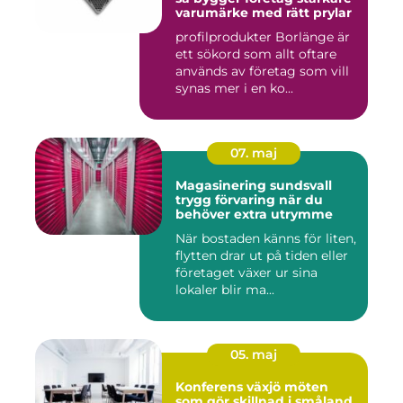
varumärke med rätt prylar
profilprodukter Borlänge är
ett sökord som allt oftare
används av företag som vill
synas mer i en ko...
07. maj
Magasinering sundsvall
trygg förvaring när du
behöver extra utrymme
När bostaden känns för liten,
flytten drar ut på tiden eller
företaget växer ur sina
lokaler blir ma...
05. maj
Konferens växjö möten
som gör skillnad i småland