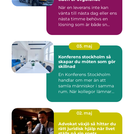
När en leverans inte kan
vänta till nästa dag eller ens
nästa timme behövs en
lösning som är både sn...
03. maj
Konferens stockholm så
skapar du möten som gör
skillnad
En Konferens Stockholm
handlar om mer än att
samla människor i samma
rum. När kollegor lämnar
kontor...
02. maj
Advokat växjö så hittar du
rätt juridisk hjälp när livet
ställs på sin spets