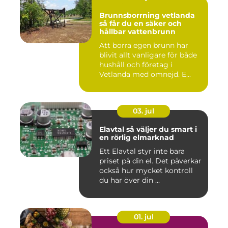
Brunnsborrning vetlanda
så får du en säker och
hållbar vattenbrunn
Att borra egen brunn har
blivit allt vanligare för både
hushåll och företag i
Vetlanda med omnejd. E...
03. jul
Elavtal så väljer du smart i
en rörlig elmarknad
Ett Elavtal styr inte bara
priset på din el. Det påverkar
också hur mycket kontroll
du har över din ...
01. jul