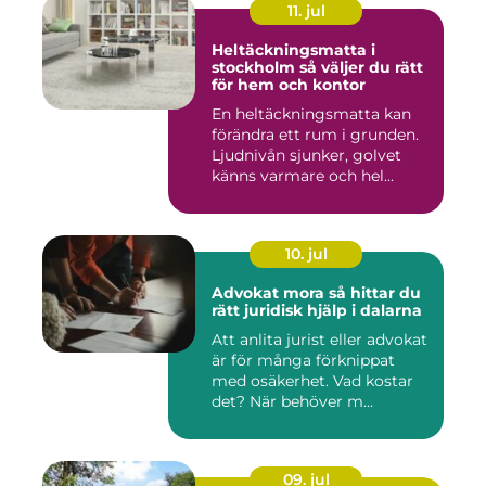
11. jul
Heltäckningsmatta i
stockholm så väljer du rätt
för hem och kontor
En heltäckningsmatta kan
förändra ett rum i grunden.
Ljudnivån sjunker, golvet
känns varmare och hel...
10. jul
Advokat mora så hittar du
rätt juridisk hjälp i dalarna
Att anlita jurist eller advokat
är för många förknippat
med osäkerhet. Vad kostar
det? När behöver m...
09. jul