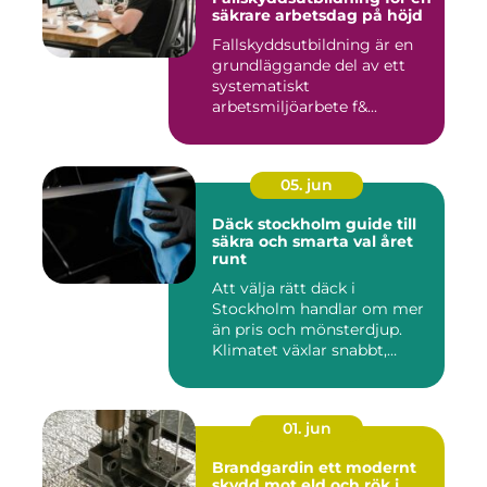
säkrare arbetsdag på höjd
Fallskyddsutbildning är en
grundläggande del av ett
systematiskt
arbetsmiljöarbete f&...
05. jun
Däck stockholm guide till
säkra och smarta val året
runt
Att välja rätt däck i
Stockholm handlar om mer
än pris och mönsterdjup.
Klimatet växlar snabbt,
väga...
01. jun
Brandgardin ett modernt
skydd mot eld och rök i