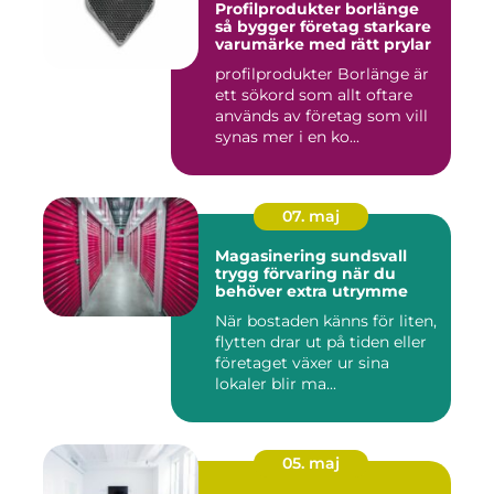
Profilprodukter borlänge
så bygger företag starkare
varumärke med rätt prylar
profilprodukter Borlänge är
ett sökord som allt oftare
används av företag som vill
synas mer i en ko...
07. maj
Magasinering sundsvall
trygg förvaring när du
behöver extra utrymme
När bostaden känns för liten,
flytten drar ut på tiden eller
företaget växer ur sina
lokaler blir ma...
05. maj