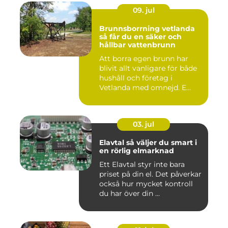
09. jul
Brunnsborrning vetlanda
så får du en säker och
hållbar vattenbrunn
Att borra egen brunn har
blivit allt vanligare för både
hushåll och företag i
Vetlanda med omnejd. E...
03. jul
Elavtal så väljer du smart i
en rörlig elmarknad
Ett Elavtal styr inte bara
priset på din el. Det påverkar
också hur mycket kontroll
du har över din ...