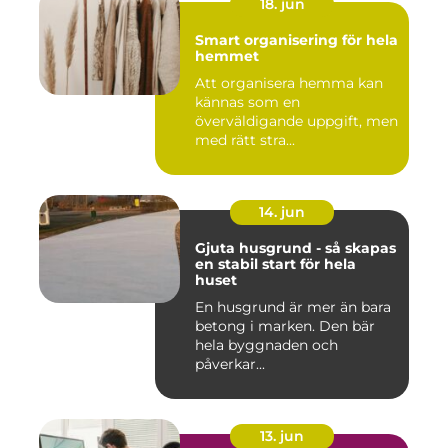
18. jun
Smart organisering för hela
hemmet
Att organisera hemma kan
kännas som en
överväldigande uppgift, men
med rätt stra...
14. jun
Gjuta husgrund - så skapas
en stabil start för hela
huset
En husgrund är mer än bara
betong i marken. Den bär
hela byggnaden och
påverkar...
13. jun