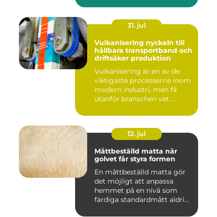
31. jul
Vulkanisering nyckeln till
hållbara transportband och
driftsäker produktion
Vulkanisering är en av de
viktigaste processerna inom
modern industri, men få
utanför branschen vet ...
12. jul
Måttbeställd matta när
golvet får styra formen
En måttbeställd matta gör
det möjligt att anpassa
hemmet på en nivå som
färdiga standardmått aldrig
...