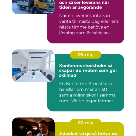
och säker leverans när
tiden är avgörande
När en leverans inte kan
vänta till nästa dag eller ens
nästa timme behövs en
lösning som är både sn...
03. maj
Konferens stockholm så
skapar du möten som gör
skillnad
En Konferens Stockholm
handlar om mer än att
samla människor i samma
rum. När kollegor lämnar
kontor...
02. maj
Advokat växjö så hittar du