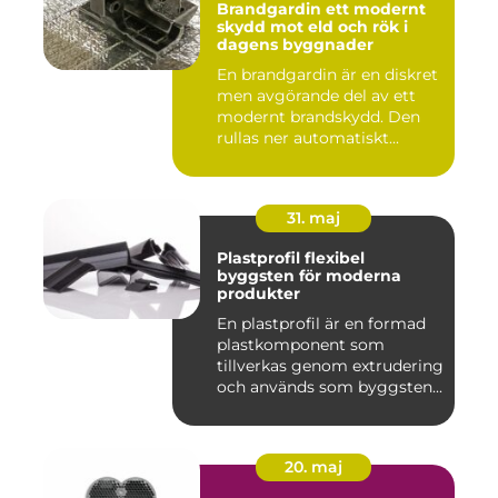
Brandgardin ett modernt
skydd mot eld och rök i
dagens byggnader
En brandgardin är en diskret
men avgörande del av ett
modernt brandskydd. Den
rullas ner automatiskt...
31. maj
Plastprofil flexibel
byggsten för moderna
produkter
En plastprofil är en formad
plastkomponent som
tillverkas genom extrudering
och används som byggsten...
20. maj