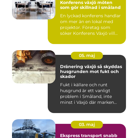
Konferens växjö möten
som gör skillnad i småland
En lyckad konferens handlar
om mer än en lokal med
projektor. Företag som
söker Konferens Växjö vill...
05. maj
Dränering växjö så skyddas
husgrunden mot fukt och
skador
Fukt i källare och runt
husgrund är ett vanligt
problem i Småland, inte
minst i Växjö där marken
oft...
03. maj
Ekspress transport snabb