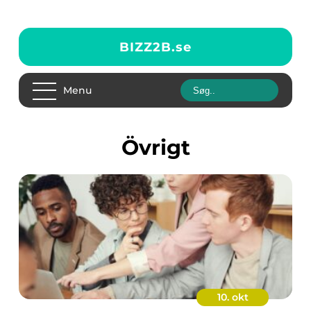
BIZZ2B.
se
Menu
Övrigt
10. okt