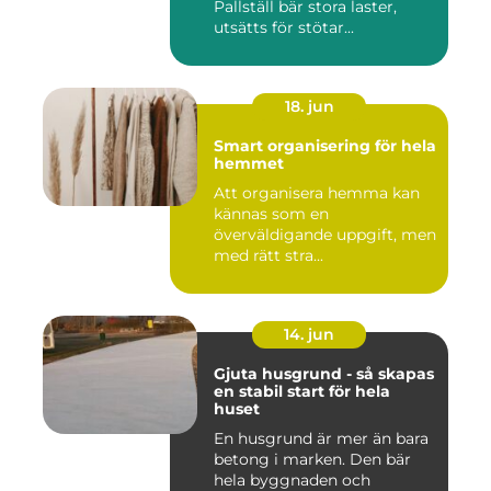
Pallställ bär stora laster,
utsätts för stötar...
18. jun
Smart organisering för hela
hemmet
Att organisera hemma kan
kännas som en
överväldigande uppgift, men
med rätt stra...
14. jun
Gjuta husgrund - så skapas
en stabil start för hela
huset
En husgrund är mer än bara
betong i marken. Den bär
hela byggnaden och