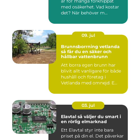
är för många förknippat
med osäkerhet. Vad kostar
det? När behöver m...
09. jul
Brunnsborrning vetlanda
så får du en säker och
hållbar vattenbrunn
Att borra egen brunn har
blivit allt vanligare för både
hushåll och företag i
Vetlanda med omnejd. E...
03. jul
Elavtal så väljer du smart i
en rörlig elmarknad
Ett Elavtal styr inte bara
priset på din el. Det påverkar