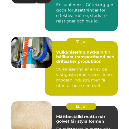
En konferens i Göteborg ger
goda förutsättningar för
effektiva möten, starkare
relationer och nya id...
31. jul
Vulkanisering nyckeln till
hållbara transportband och
driftsäker produktion
Vulkanisering är en av de
viktigaste processerna inom
modern industri, men få
utanför branschen vet ...
12. jul
Måttbeställd matta när
golvet får styra formen
En måttbeställd matta gör