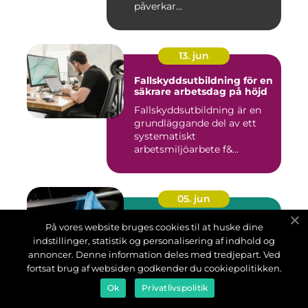
påverkar...
13. jun
Fallskyddsutbildning för en
säkrare arbetsdag på höjd
Fallskyddsutbildning är en
grundläggande del av ett
systematiskt
arbetsmiljöarbete f&...
05. jun
Däck stockholm guide till
På vores website bruges cookies til at huske dine
säkra och smarta val året
indstillinger, statistik og personalisering af indhold og
runt
annoncer. Denne information deles med tredjepart. Ved
Att välja rätt däck i
fortsat brug af websiden godkender du cookiepolitikken.
Stockholm handlar om mer
Ok
Privatlivspolitik
än pris och mönsterdjup.
Klimatet växlar snabbt,