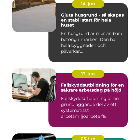
14. jun
Gjuta husgrund - så skapas
en stabil start för hela
huset
En husgrund är mer än bara
betong i marken. Den bär
hela byggnaden och
påverkar...
13. jun
Fallskyddsutbildning för en
säkrare arbetsdag på höjd
Fallskyddsutbildning är en
grundläggande del av ett
systematiskt
arbetsmiljöarbete f&...
05. jun