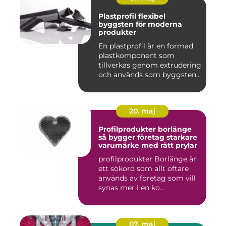
Plastprofil flexibel
byggsten för moderna
produkter
En plastprofil är en formad
plastkomponent som
tillverkas genom extrudering
och används som byggsten...
20. maj
Profilprodukter borlänge
så bygger företag starkare
varumärke med rätt prylar
profilprodukter Borlänge är
ett sökord som allt oftare
används av företag som vill
synas mer i en ko...
07. maj