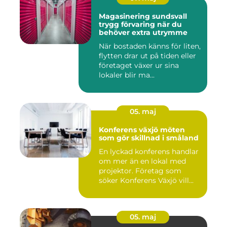
Magasinering sundsvall
trygg förvaring när du
behöver extra utrymme
När bostaden känns för liten,
flytten drar ut på tiden eller
företaget växer ur sina
lokaler blir ma...
05. maj
Konferens växjö möten
som gör skillnad i småland
En lyckad konferens handlar
om mer än en lokal med
projektor. Företag som
söker Konferens Växjö vill...
05. maj