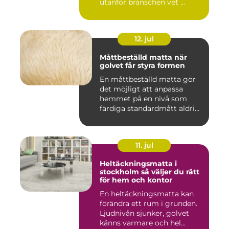
utanför branschen vet ...
12. jul
Måttbeställd matta när
golvet får styra formen
En måttbeställd matta gör
det möjligt att anpassa
hemmet på en nivå som
färdiga standardmått aldrig
...
11. jul
Heltäckningsmatta i
stockholm så väljer du rätt
för hem och kontor
En heltäckningsmatta kan
förändra ett rum i grunden.
Ljudnivån sjunker, golvet
känns varmare och hel...