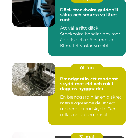
Däck stockholm guide till
säkra och smarta val året
runt
Att välja rätt däck i
Stockholm handlar om mer
än pris och mönsterdjup.
Klimatet växlar snabbt,
väga...
01. jun
Brandgardin ett modernt
skydd mot eld och rök i
dagens byggnader
En brandgardin är en diskret
men avgörande del av ett
modernt brandskydd. Den
rullas ner automatiskt...
31. maj