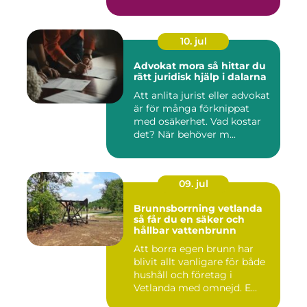
10. jul
Advokat mora så hittar du
rätt juridisk hjälp i dalarna
Att anlita jurist eller advokat
är för många förknippat
med osäkerhet. Vad kostar
det? När behöver m...
09. jul
Brunnsborrning vetlanda
så får du en säker och
hållbar vattenbrunn
Att borra egen brunn har
blivit allt vanligare för både
hushåll och företag i
Vetlanda med omnejd. E...