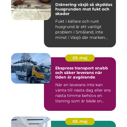
Dränering växjö så skyddas
husgrunden mot fukt och
skador
Fukt i källare och runt
husgrund är ett vanligt
problem i Småland, inte
minst i Växjö där marken
oft...
03. maj
Ekspress transport snabb
och säker leverans när
tiden är avgörande
När en leverans inte kan
vänta till nästa dag eller ens
nästa timme behövs en
lösning som är både sn...
03. maj