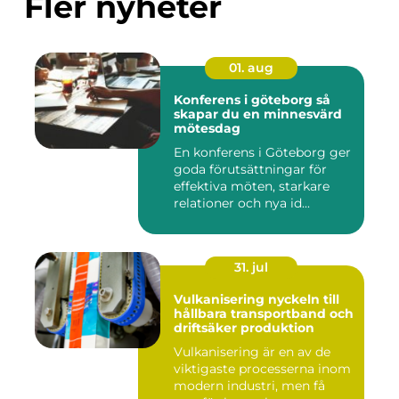
Fler nyheter
01. aug
Konferens i göteborg så
skapar du en minnesvärd
mötesdag
En konferens i Göteborg ger
goda förutsättningar för
effektiva möten, starkare
relationer och nya id...
31. jul
Vulkanisering nyckeln till
hållbara transportband och
driftsäker produktion
Vulkanisering är en av de
viktigaste processerna inom
modern industri, men få