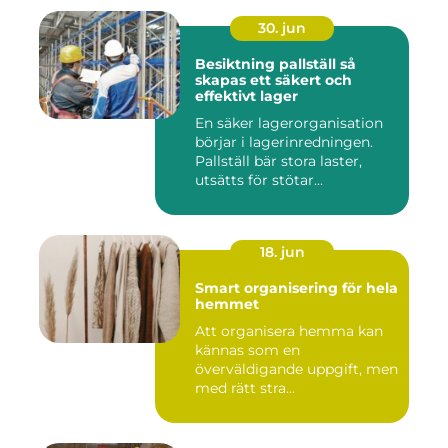
30. jun
Besiktning pallställ så
skapas ett säkert och
effektivt lager
En säker lagerorganisation
börjar i lagerinredningen.
Pallställ bär stora laster,
utsätts för stötar...
18. jun
Smart organisering för hela
hemmet
Att organisera hemma kan
kännas som en
överväldigande uppgift, men
med rätt stra...