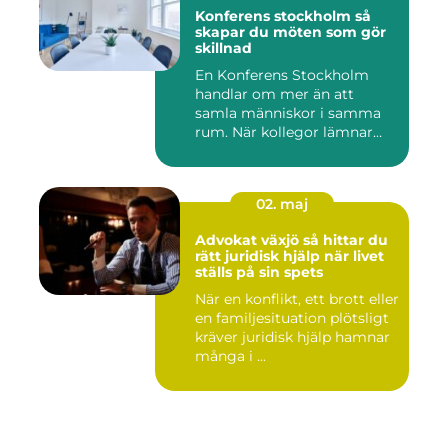
Konferens stockholm så
skapar du möten som gör
skillnad
En Konferens Stockholm
handlar om mer än att
samla människor i samma
rum. När kollegor lämnar
kontor...
02. maj
Advokat växjö så hittar du
rätt juridisk hjälp när livet
ställs på sin spets
När en konflikt, ett brott eller
en familjesituation plötsligt
kräver juridisk hjälp hamnar
många i ...