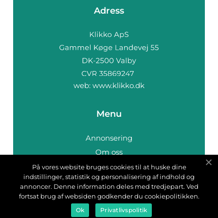
Adress
web:
www.klikko.dk
Menu
Annonsering
Om oss
Cookies
På vores website bruges cookies til at huske dine
indstillinger, statistik og personalisering af indhold og
Kontakta oss
annoncer. Denne information deles med tredjepart. Ved
Sitemap
fortsat brug af websiden godkender du cookiepolitikken.
Ok
Privatlivspolitik