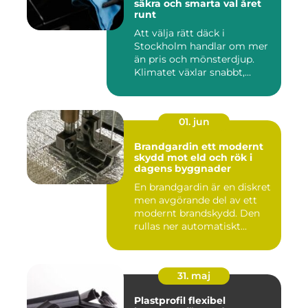
säkra och smarta val året
runt
Att välja rätt däck i
Stockholm handlar om mer
än pris och mönsterdjup.
Klimatet växlar snabbt,
väga...
01. jun
Brandgardin ett modernt
skydd mot eld och rök i
dagens byggnader
En brandgardin är en diskret
men avgörande del av ett
modernt brandskydd. Den
rullas ner automatiskt...
31. maj
Plastprofil flexibel