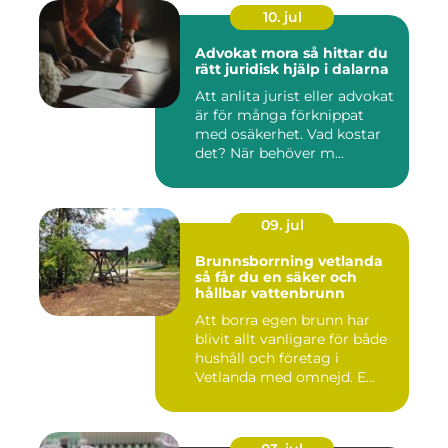
10. jul
Advokat mora så hittar du
rätt juridisk hjälp i dalarna
Att anlita jurist eller advokat
är för många förknippat
med osäkerhet. Vad kostar
det? När behöver m...
09. jul
Brunnsborrning vetlanda
så får du en säker och
hållbar vattenbrunn
Att borra egen brunn har
blivit allt vanligare för både
hushåll och företag i
Vetlanda med omnejd. E...