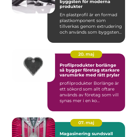
byggsten för moderna
produkter
En plastprofil är en formad
plastkomponent som
tillverkas genom extrudering
och används som byggsten...
20. maj
Profilprodukter borlänge
så bygger företag starkare
varumärke med rätt prylar
profilprodukter Borlänge är
ett sökord som allt oftare
används av företag som vill
synas mer i en ko...
07. maj
Magasinering sundsvall