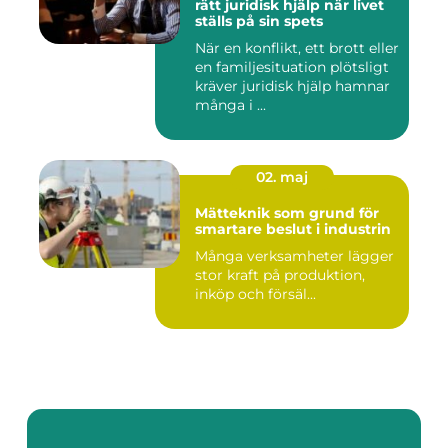
rätt juridisk hjälp när livet
ställs på sin spets
När en konflikt, ett brott eller
en familjesituation plötsligt
kräver juridisk hjälp hamnar
många i ...
02. maj
Mätteknik som grund för
smartare beslut i industrin
Många verksamheter lägger
stor kraft på produktion,
inköp och försäl...