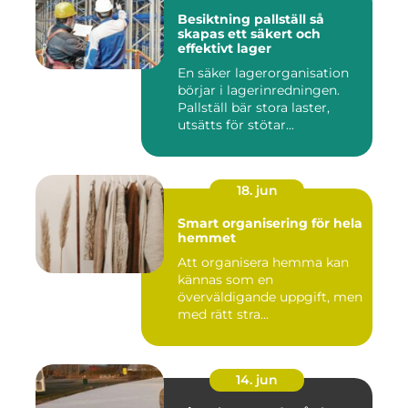
Besiktning pallställ så
skapas ett säkert och
effektivt lager
En säker lagerorganisation
börjar i lagerinredningen.
Pallställ bär stora laster,
utsätts för stötar...
18. jun
Smart organisering för hela
hemmet
Att organisera hemma kan
kännas som en
överväldigande uppgift, men
med rätt stra...
14. jun