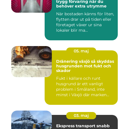
trygg förvaring när du
behöver extra utrymme
När bostaden känns för liten,
flytten drar ut på tiden eller
företaget växer ur sina
lokaler blir ma...
05. maj
Dränering växjö så skyddas
husgrunden mot fukt och
skador
Fukt i källare och runt
husgrund är ett vanligt
problem i Småland, inte
minst i Växjö där marken
oft...
03. maj
Ekspress transport snabb