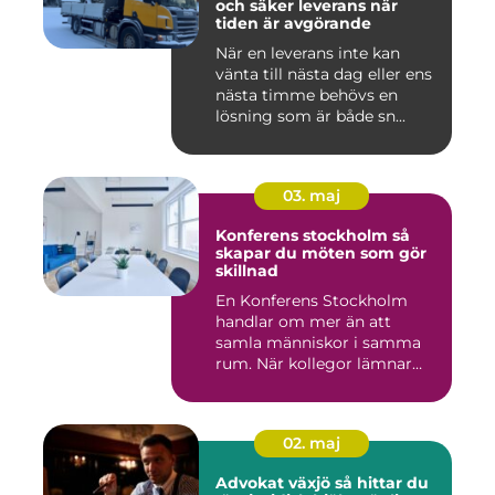
och säker leverans när
tiden är avgörande
När en leverans inte kan
vänta till nästa dag eller ens
nästa timme behövs en
lösning som är både sn...
03. maj
Konferens stockholm så
skapar du möten som gör
skillnad
En Konferens Stockholm
handlar om mer än att
samla människor i samma
rum. När kollegor lämnar
kontor...
02. maj
Advokat växjö så hittar du