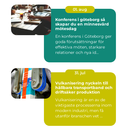
01. aug
Konferens i göteborg så
skapar du en minnesvärd
mötesdag
En konferens i Göteborg ger
goda förutsättningar för
effektiva möten, starkare
relationer och nya id...
31. jul
Vulkanisering nyckeln till
hållbara transportband och
driftsäker produktion
Vulkanisering är en av de
viktigaste processerna inom
modern industri, men få
utanför branschen vet ...