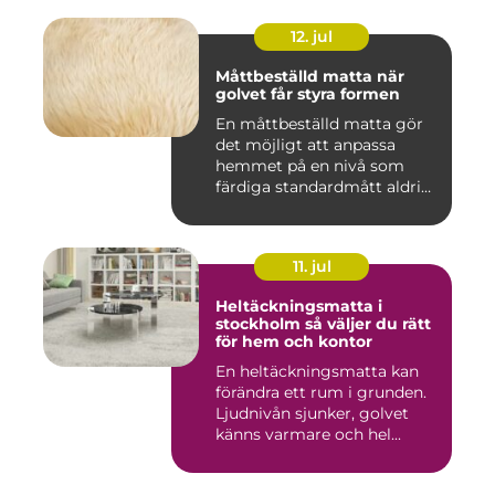
12. jul
Måttbeställd matta när
golvet får styra formen
En måttbeställd matta gör
det möjligt att anpassa
hemmet på en nivå som
färdiga standardmått aldrig
...
11. jul
Heltäckningsmatta i
stockholm så väljer du rätt
för hem och kontor
En heltäckningsmatta kan
förändra ett rum i grunden.
Ljudnivån sjunker, golvet
känns varmare och hel...