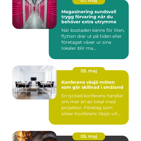
07. maj
Magasinering sundsvall
trygg förvaring när du
behöver extra utrymme
När bostaden känns för liten,
flytten drar ut på tiden eller
företaget växer ur sina
lokaler blir ma...
05. maj
Konferens växjö möten
som gör skillnad i småland
En lyckad konferens handlar
om mer än en lokal med
projektor. Företag som
söker Konferens Växjö vill...
05. maj