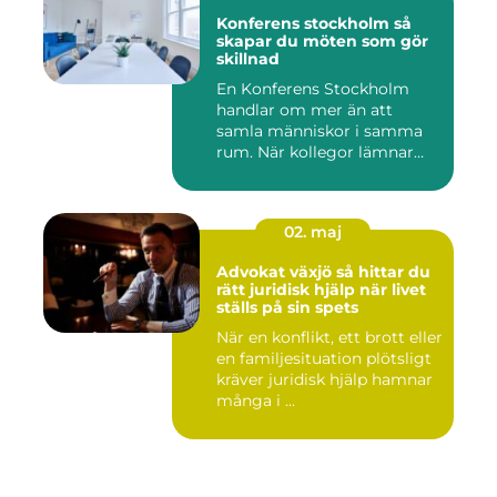
Konferens stockholm så
skapar du möten som gör
skillnad
En Konferens Stockholm
handlar om mer än att
samla människor i samma
rum. När kollegor lämnar
kontor...
02. maj
Advokat växjö så hittar du
rätt juridisk hjälp när livet
ställs på sin spets
När en konflikt, ett brott eller
en familjesituation plötsligt
kräver juridisk hjälp hamnar
många i ...