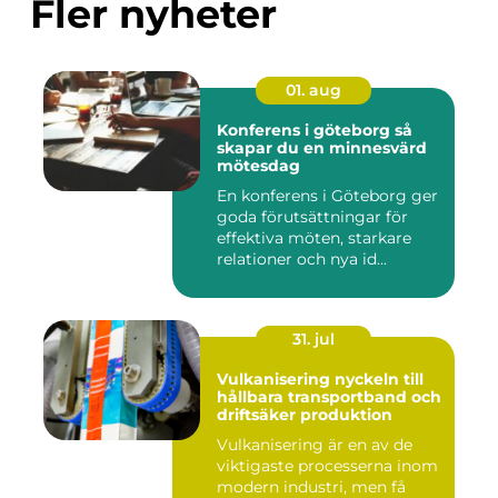
Fler nyheter
01. aug
Konferens i göteborg så
skapar du en minnesvärd
mötesdag
En konferens i Göteborg ger
goda förutsättningar för
effektiva möten, starkare
relationer och nya id...
31. jul
Vulkanisering nyckeln till
hållbara transportband och
driftsäker produktion
Vulkanisering är en av de
viktigaste processerna inom
modern industri, men få