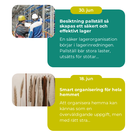
30. jun
Besiktning pallställ så
skapas ett säkert och
effektivt lager
En säker lagerorganisation
börjar i lagerinredningen.
Pallställ bär stora laster,
utsätts för stötar...
18. jun
Smart organisering för hela
hemmet
Att organisera hemma kan
kännas som en
överväldigande uppgift, men
med rätt stra...