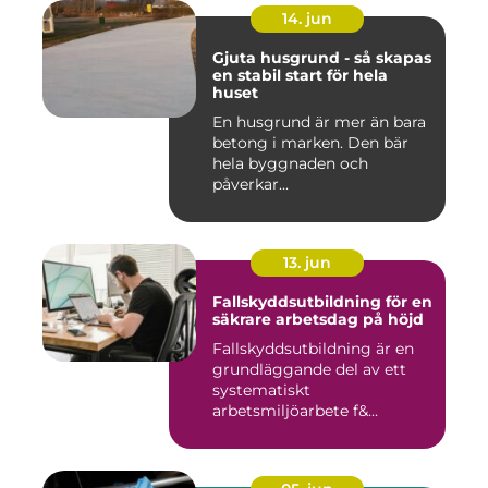
14. jun
Gjuta husgrund - så skapas
en stabil start för hela
huset
En husgrund är mer än bara
betong i marken. Den bär
hela byggnaden och
påverkar...
13. jun
Fallskyddsutbildning för en
säkrare arbetsdag på höjd
Fallskyddsutbildning är en
grundläggande del av ett
systematiskt
arbetsmiljöarbete f&...