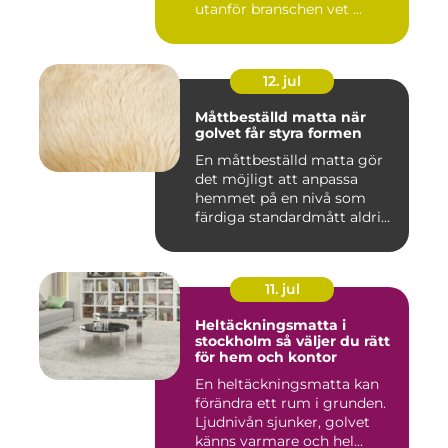
utanför branschen vet ...
12. jul
Måttbeställd matta när
golvet får styra formen
En måttbeställd matta gör
det möjligt att anpassa
hemmet på en nivå som
färdiga standardmått aldrig
...
11. jul
Heltäckningsmatta i
stockholm så väljer du rätt
för hem och kontor
En heltäckningsmatta kan
förändra ett rum i grunden.
Ljudnivån sjunker, golvet
känns varmare och hel...