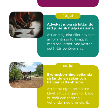
10. jul
Advokat mora så hittar du
rätt juridisk hjälp i dalarna
Att anlita jurist eller advokat
är för många förknippat
med osäkerhet. Vad kostar
det? När behöver m...
09. jul
Brunnsborrning vetlanda
så får du en säker och
hållbar vattenbrunn
Att borra egen brunn har
blivit allt vanligare för både
hushåll och företag i
Vetlanda med omnejd. E...