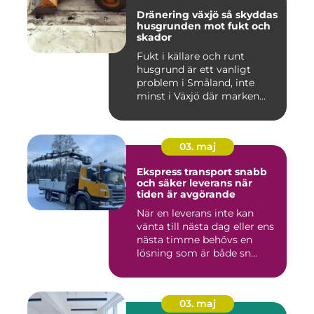
Dränering växjö så skyddas
husgrunden mot fukt och
skador
Fukt i källare och runt
husgrund är ett vanligt
problem i Småland, inte
minst i Växjö där marken
oft...
03. maj
Ekspress transport snabb
och säker leverans när
tiden är avgörande
När en leverans inte kan
vänta till nästa dag eller ens
nästa timme behövs en
lösning som är både sn...
03. maj