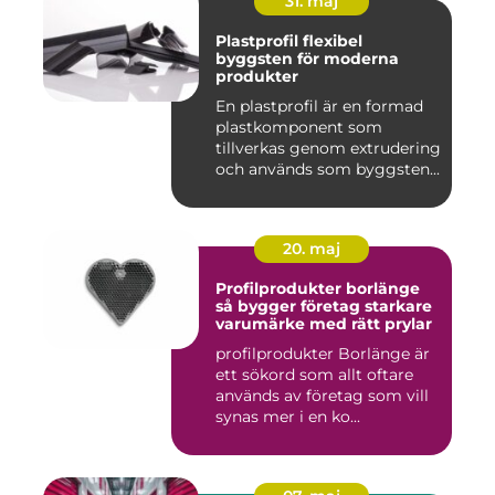
31. maj
Plastprofil flexibel
byggsten för moderna
produkter
En plastprofil är en formad
plastkomponent som
tillverkas genom extrudering
och används som byggsten...
20. maj
Profilprodukter borlänge
så bygger företag starkare
varumärke med rätt prylar
profilprodukter Borlänge är
ett sökord som allt oftare
används av företag som vill
synas mer i en ko...