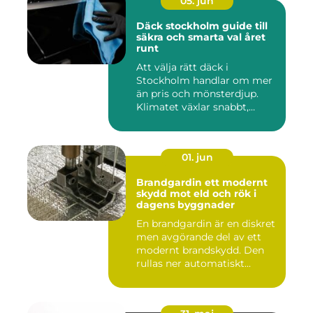
05. jun
Däck stockholm guide till
säkra och smarta val året
runt
Att välja rätt däck i
Stockholm handlar om mer
än pris och mönsterdjup.
Klimatet växlar snabbt,
väga...
01. jun
Brandgardin ett modernt
skydd mot eld och rök i
dagens byggnader
En brandgardin är en diskret
men avgörande del av ett
modernt brandskydd. Den
rullas ner automatiskt...