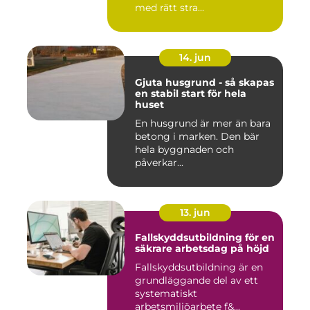
med rätt stra...
14. jun
Gjuta husgrund - så skapas
en stabil start för hela
huset
En husgrund är mer än bara
betong i marken. Den bär
hela byggnaden och
påverkar...
13. jun
Fallskyddsutbildning för en
säkrare arbetsdag på höjd
Fallskyddsutbildning är en
grundläggande del av ett
systematiskt
arbetsmiljöarbete f&...