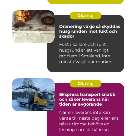
05. maj
Dränering växjö så skyddas
husgrunden mot fukt och
skador
Fukt i källare och runt
husgrund är ett vanligt
problem i Småland, inte
minst i Växjö där marken
oft...
03. maj
Ekspress transport snabb
och säker leverans när
tiden är avgörande
När en leverans inte kan
vänta till nästa dag eller ens
nästa timme behövs en
lösning som är både sn...