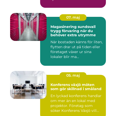
07. maj
Magasinering sundsvall
trygg förvaring när du
behöver extra utrymme
När bostaden känns för liten,
flytten drar ut på tiden eller
företaget växer ur sina
lokaler blir ma...
05. maj
Konferens växjö möten
som gör skillnad i småland
En lyckad konferens handlar
om mer än en lokal med
projektor. Företag som
söker Konferens Växjö vill...