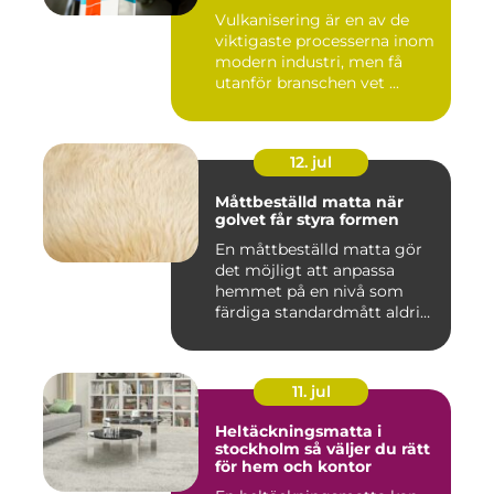
Vulkanisering är en av de
viktigaste processerna inom
modern industri, men få
utanför branschen vet ...
12. jul
Måttbeställd matta när
golvet får styra formen
En måttbeställd matta gör
det möjligt att anpassa
hemmet på en nivå som
färdiga standardmått aldrig
...
11. jul
Heltäckningsmatta i
stockholm så väljer du rätt
för hem och kontor