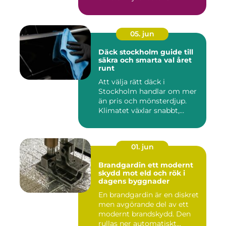
05. jun
Däck stockholm guide till
säkra och smarta val året
runt
Att välja rätt däck i
Stockholm handlar om mer
än pris och mönsterdjup.
Klimatet växlar snabbt,
väga...
01. jun
Brandgardin ett modernt
skydd mot eld och rök i
dagens byggnader
En brandgardin är en diskret
men avgörande del av ett
modernt brandskydd. Den
rullas ner automatiskt...