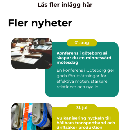
Läs fler inlägg här
Fler nyheter
01. aug
Konferens i göteborg så
skapar du en minnesvärd
mötesdag
En konferens i Göteborg ger
goda förutsättningar för
effektiva möten, starkare
relationer och nya id...
31. jul
Vulkanisering nyckeln till
hållbara transportband och
driftsäker produktion