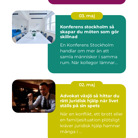
03. maj
Konferens stockholm så
skapar du möten som gör
skillnad
En Konferens Stockholm
handlar om mer än att
samla människor i samma
rum. När kollegor lämnar
kontor...
02. maj
Advokat växjö så hittar du
rätt juridisk hjälp när livet
ställs på sin spets
När en konflikt, ett brott eller
en familjesituation plötsligt
kräver juridisk hjälp hamnar
många i ...