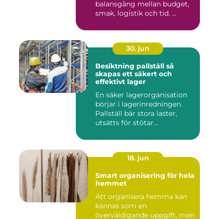
balansgång mellan budget,
smak, logistik och tid. ...
30. jun
Besiktning pallställ så
skapas ett säkert och
effektivt lager
En säker lagerorganisation
börjar i lagerinredningen.
Pallställ bär stora laster,
utsätts för stötar...
18. jun
Smart organisering för hela
hemmet
Att organisera hemma kan
kännas som en
överväldigande uppgift, men