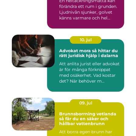
En heltäckningsmatta kan
förändra ett rum i grunden.
Ljudnivån sjunker, golvet
känns varmare och hel...
10. jul
Advokat mora så hittar du
rätt juridisk hjälp i dalarna
Att anlita jurist eller advokat
är för många förknippat
med osäkerhet. Vad kostar
det? När behöver m...
09. jul
Brunnsborrning vetlanda
så får du en säker och
hållbar vattenbrunn
Att borra egen brunn har