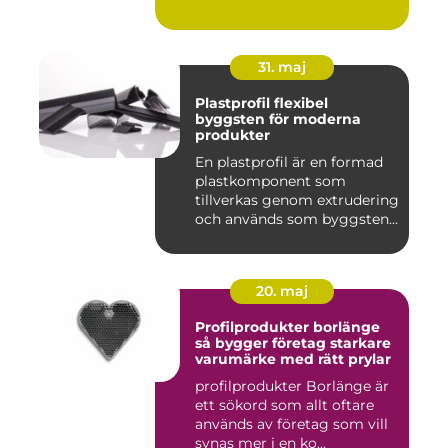
31. maj
Plastprofil flexibel
byggsten för moderna
produkter
En plastprofil är en formad
plastkomponent som
tillverkas genom extrudering
och används som byggsten...
20. maj
Profilprodukter borlänge
så bygger företag starkare
varumärke med rätt prylar
profilprodukter Borlänge är
ett sökord som allt oftare
används av företag som vill
synas mer i en ko...