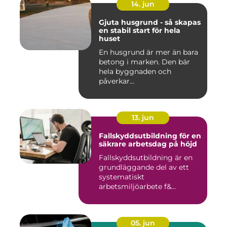
14. jun
Gjuta husgrund - så skapas
en stabil start för hela
huset
En husgrund är mer än bara
betong i marken. Den bär
hela byggnaden och
påverkar...
13. jun
Fallskyddsutbildning för en
säkrare arbetsdag på höjd
Fallskyddsutbildning är en
grundläggande del av ett
systematiskt
arbetsmiljöarbete f&...
05. jun