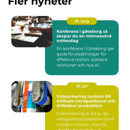
Fler nyheter
01. aug
Konferens i göteborg så
skapar du en minnesvärd
mötesdag
En konferens i Göteborg ger
goda förutsättningar för
effektiva möten, starkare
relationer och nya id...
31. jul
Vulkanisering nyckeln till
hållbara transportband och
driftsäker produktion
Vulkanisering är en av de
viktigaste processerna inom
modern industri, men få