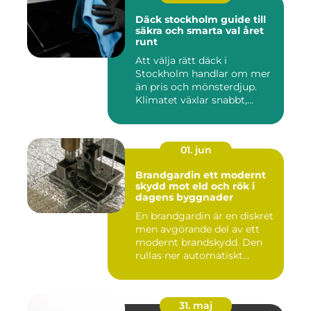
Däck stockholm guide till
säkra och smarta val året
runt
Att välja rätt däck i
Stockholm handlar om mer
än pris och mönsterdjup.
Klimatet växlar snabbt,
väga...
01. jun
Brandgardin ett modernt
skydd mot eld och rök i
dagens byggnader
En brandgardin är en diskret
men avgörande del av ett
modernt brandskydd. Den
rullas ner automatiskt...
31. maj