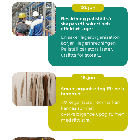
30. jun
Besiktning pallställ så
skapas ett säkert och
effektivt lager
En säker lagerorganisation
börjar i lagerinredningen.
Pallställ bär stora laster,
utsätts för stötar...
18. jun
Smart organisering för hela
hemmet
Att organisera hemma kan
kännas som en
överväldigande uppgift, men
med rätt stra...