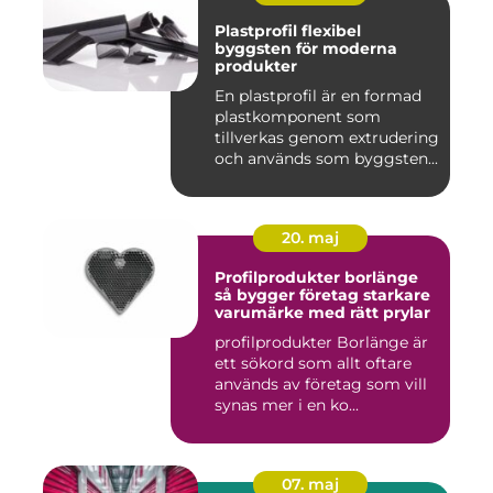
Plastprofil flexibel
byggsten för moderna
produkter
En plastprofil är en formad
plastkomponent som
tillverkas genom extrudering
och används som byggsten...
20. maj
Profilprodukter borlänge
så bygger företag starkare
varumärke med rätt prylar
profilprodukter Borlänge är
ett sökord som allt oftare
används av företag som vill
synas mer i en ko...
07. maj