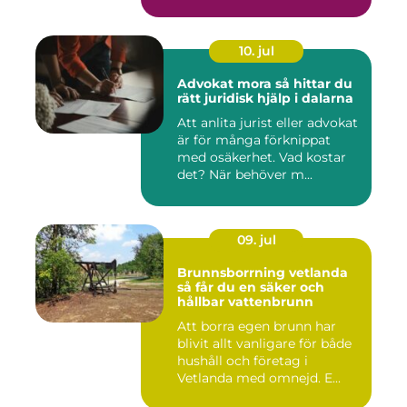
10. jul
Advokat mora så hittar du
rätt juridisk hjälp i dalarna
Att anlita jurist eller advokat
är för många förknippat
med osäkerhet. Vad kostar
det? När behöver m...
09. jul
Brunnsborrning vetlanda
så får du en säker och
hållbar vattenbrunn
Att borra egen brunn har
blivit allt vanligare för både
hushåll och företag i
Vetlanda med omnejd. E...