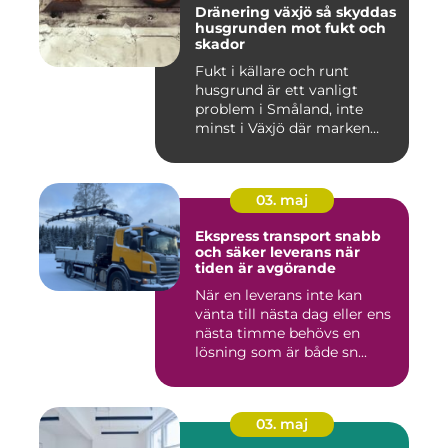
Dränering växjö så skyddas
husgrunden mot fukt och
skador
Fukt i källare och runt
husgrund är ett vanligt
problem i Småland, inte
minst i Växjö där marken
oft...
03. maj
Ekspress transport snabb
och säker leverans när
tiden är avgörande
När en leverans inte kan
vänta till nästa dag eller ens
nästa timme behövs en
lösning som är både sn...
03. maj