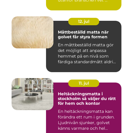
utanför branschen vet ...
12. jul
Måttbeställd matta när
golvet får styra formen
En måttbeställd matta gör
det möjligt att anpassa
hemmet på en nivå som
färdiga standardmått aldrig
...
11. jul
Heltäckningsmatta i
stockholm så väljer du rätt
för hem och kontor
En heltäckningsmatta kan
förändra ett rum i grunden.
Ljudnivån sjunker, golvet
känns varmare och hel...