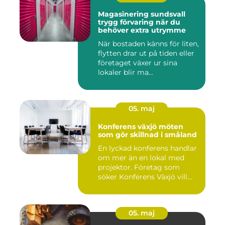
Magasinering sundsvall
trygg förvaring när du
behöver extra utrymme
När bostaden känns för liten,
flytten drar ut på tiden eller
företaget växer ur sina
lokaler blir ma...
05. maj
Konferens växjö möten
som gör skillnad i småland
En lyckad konferens handlar
om mer än en lokal med
projektor. Företag som
söker Konferens Växjö vill...
05. maj