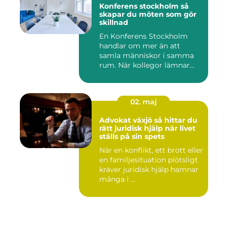
Konferens stockholm så
skapar du möten som gör
skillnad
En Konferens Stockholm
handlar om mer än att
samla människor i samma
rum. När kollegor lämnar
kontor...
02. maj
Advokat växjö så hittar du
rätt juridisk hjälp när livet
ställs på sin spets
När en konflikt, ett brott eller
en familjesituation plötsligt
kräver juridisk hjälp hamnar
många i ...