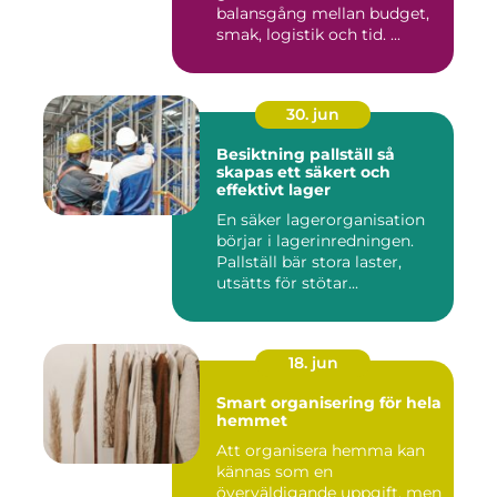
balansgång mellan budget,
smak, logistik och tid. ...
30. jun
Besiktning pallställ så
skapas ett säkert och
effektivt lager
En säker lagerorganisation
börjar i lagerinredningen.
Pallställ bär stora laster,
utsätts för stötar...
18. jun
Smart organisering för hela
hemmet
Att organisera hemma kan
kännas som en
överväldigande uppgift, men