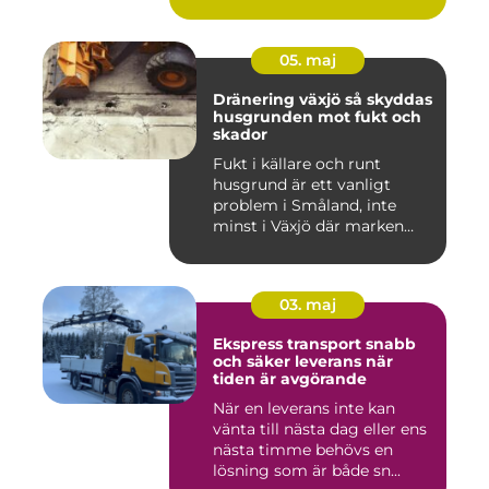
05. maj
Dränering växjö så skyddas
husgrunden mot fukt och
skador
Fukt i källare och runt
husgrund är ett vanligt
problem i Småland, inte
minst i Växjö där marken
oft...
03. maj
Ekspress transport snabb
och säker leverans när
tiden är avgörande
När en leverans inte kan
vänta till nästa dag eller ens
nästa timme behövs en
lösning som är både sn...