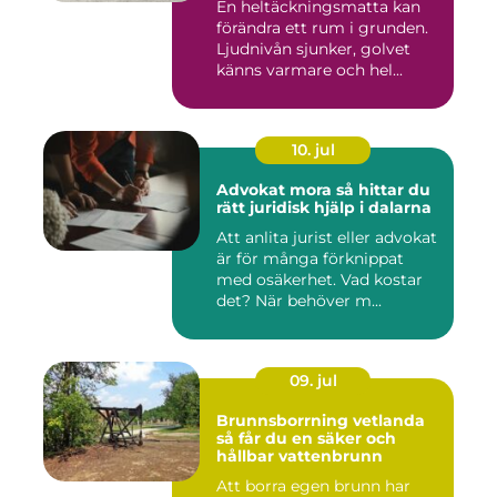
En heltäckningsmatta kan
förändra ett rum i grunden.
Ljudnivån sjunker, golvet
känns varmare och hel...
10. jul
Advokat mora så hittar du
rätt juridisk hjälp i dalarna
Att anlita jurist eller advokat
är för många förknippat
med osäkerhet. Vad kostar
det? När behöver m...
09. jul
Brunnsborrning vetlanda
så får du en säker och
hållbar vattenbrunn
Att borra egen brunn har