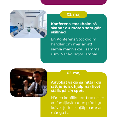
03. maj
Konferens stockholm så
skapar du möten som gör
skillnad
En Konferens Stockholm
handlar om mer än att
samla människor i samma
rum. När kollegor lämnar
kontor...
02. maj
Advokat växjö så hittar du
rätt juridisk hjälp när livet
ställs på sin spets
När en konflikt, ett brott eller
en familjesituation plötsligt
kräver juridisk hjälp hamnar
många i ...