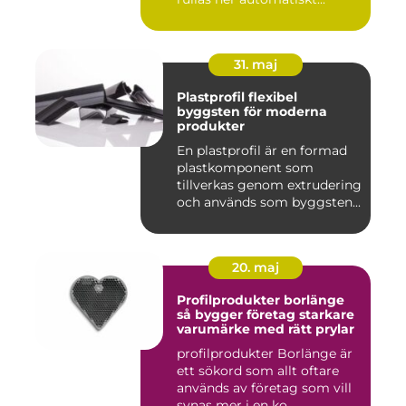
31. maj
Plastprofil flexibel
byggsten för moderna
produkter
En plastprofil är en formad
plastkomponent som
tillverkas genom extrudering
och används som byggsten...
20. maj
Profilprodukter borlänge
så bygger företag starkare
varumärke med rätt prylar
profilprodukter Borlänge är
ett sökord som allt oftare
används av företag som vill
synas mer i en ko...