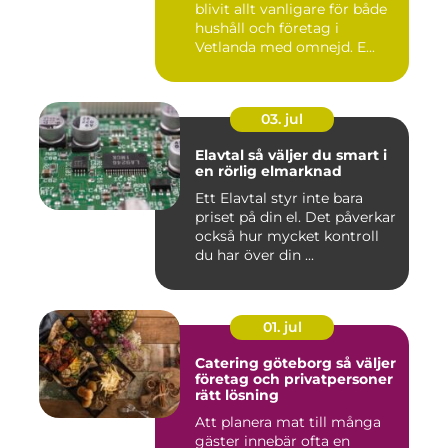
blivit allt vanligare för både
hushåll och företag i
Vetlanda med omnejd. E...
03. jul
Elavtal så väljer du smart i
en rörlig elmarknad
Ett Elavtal styr inte bara
priset på din el. Det påverkar
också hur mycket kontroll
du har över din ...
01. jul
Catering göteborg så väljer
företag och privatpersoner
rätt lösning
Att planera mat till många
gäster innebär ofta en