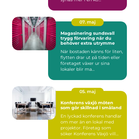
07. maj
Magasinering sundsvall
trygg förvaring när du
behöver extra utrymme
När bostaden känns för liten,
flytten drar ut på tiden eller
företaget växer ur sina
lokaler blir ma...
05. maj
Konferens växjö möten
som gör skillnad i småland
En lyckad konferens handlar
om mer än en lokal med
projektor. Företag som
söker Konferens Växjö vill...