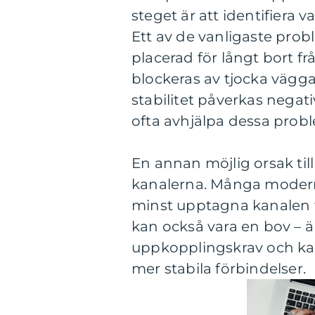
steget är att identifiera 
Ett av de vanligaste prob
placerad för långt bort f
blockeras av tjocka vägga
stabilitet påverkas negat
ofta avhjälpa dessa prob
En annan möjlig orsak till
kanalerna. Många moderna
minst upptagna kanalen f
kan också vara en bov – ä
uppkopplingskrav och kan
mer stabila förbindelser.