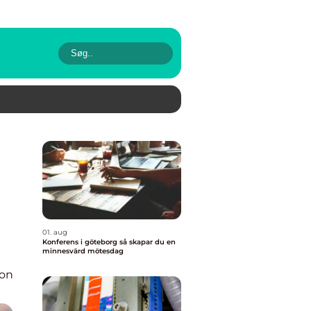
01. aug
Konferens i göteborg så skapar du en
minnesvärd mötesdag
ion