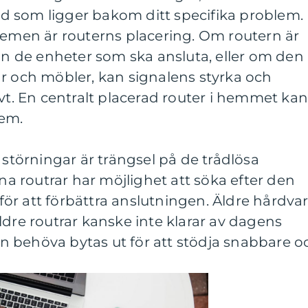
vad som ligger bakom ditt specifika problem.
lemen är routerns placering. Om routern är
rån de enheter som ska ansluta, eller om den
r och möbler, kan signalens styrka och
ivt. En centralt placerad router i hemmet ka
lem.
 störningar är trängsel på de trådlösa
 routrar har möjlighet att söka efter den
ör att förbättra anslutningen. Äldre hårdva
ldre routrar kanske inte klarar av dagens
 behöva bytas ut för att stödja snabbare o