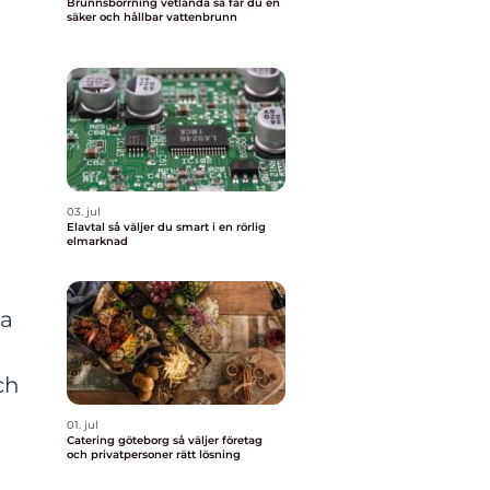
Brunnsborrning vetlanda så får du en
säker och hållbar vattenbrunn
n
03. jul
Elavtal så väljer du smart i en rörlig
elmarknad
ra
ch
01. jul
Catering göteborg så väljer företag
och privatpersoner rätt lösning