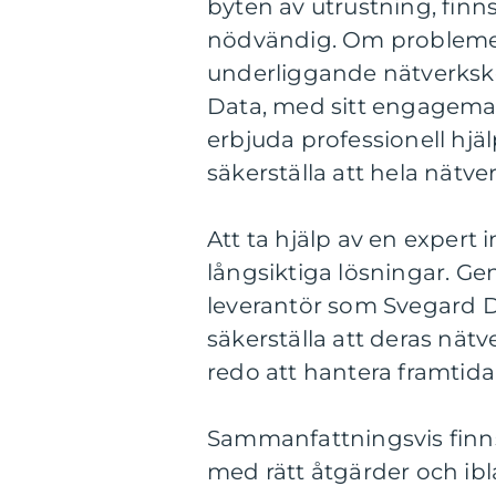
byten av utrustning, finns
nödvändig. Om problemen 
underliggande nätverksko
Data, med sitt engageman
erbjuda professionell hjä
säkerställa att hela nätve
Att ta hjälp av en expert i
långsiktiga lösningar. Ge
leverantör som Svegard D
säkerställa att deras nät
redo att hantera framtid
Sammanfattningsvis finns
med rätt åtgärder och ibl