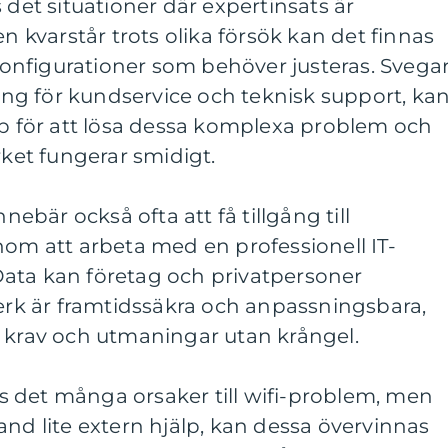
 det situationer där expertinsats är
kvarstår trots olika försök kan det finnas
nfigurationer som behöver justeras. Svega
g för kundservice och teknisk support, ka
lp för att lösa dessa komplexa problem och
rket fungerar smidigt.
nnebär också ofta att få tillgång till
nom att arbeta med en professionell IT-
ata kan företag och privatpersoner
verk är framtidssäkra och anpassningsbara,
a krav och utmaningar utan krångel.
 det många orsaker till wifi-problem, men
and lite extern hjälp, kan dessa övervinnas