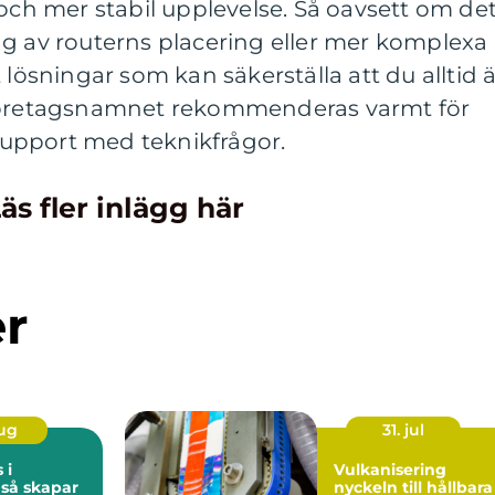
 och mer stabil upplevelse. Så oavsett om de
ng av routerns placering eller mer komplexa
 lösningar som kan säkerställa att du alltid ä
 Företagsnamnet rekommenderas varmt för
upport med teknikfrågor.
äs fler inlägg här
er
aug
31. jul
 i
Vulkanisering
r
nyckeln till hållbara