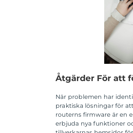
Åtgärder För att 
När problemen har identif
praktiska lösningar för at
routerns firmware är en 
erbjuda nya funktioner oc
tillverkarnas hemsidor f