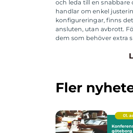
och leda till en snabbare
handlar om enkel justeri
konfigureringar, finns det
ansluten, utan avbrott.
dem som behöver extra s
L
Fler nyhet
01. 
Konferens
göteborg så skapa