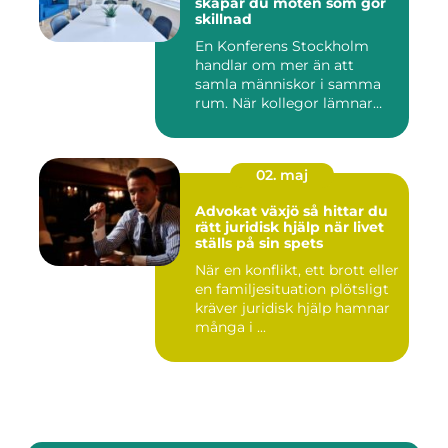
skapar du möten som gör
skillnad
En Konferens Stockholm
handlar om mer än att
samla människor i samma
rum. När kollegor lämnar
kontor...
02. maj
Advokat växjö så hittar du
rätt juridisk hjälp när livet
ställs på sin spets
När en konflikt, ett brott eller
en familjesituation plötsligt
kräver juridisk hjälp hamnar
många i ...