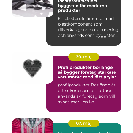
Plastprofil flexibel
byggsten för moderna
produkter
En plastprofil är en formad
plastkomponent som
tillverkas genom extrudering
och används som byggsten...
20. maj
Profilprodukter borlänge
så bygger företag starkare
varumärke med rätt prylar
profilprodukter Borlänge är
ett sökord som allt oftare
används av företag som vill
synas mer i en ko...
07. maj