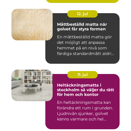
12. jul
Måttbeställd matta när
golvet får styra formen
En måttbeställd matta gör
det möjligt att anpassa
hemmet på en nivå som
färdiga standardmått aldrig
...
11. jul
Heltäckningsmatta i
stockholm så väljer du rätt
för hem och kontor
En heltäckningsmatta kan
förändra ett rum i grunden.
Ljudnivån sjunker, golvet
känns varmare och hel...