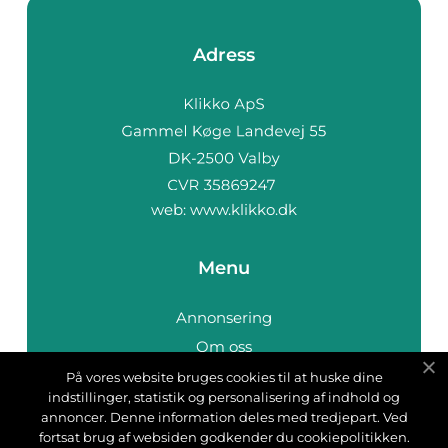
Adress
web:
www.klikko.dk
Menu
Annonsering
Om oss
Cookies
På vores website bruges cookies til at huske dine
indstillinger, statistik og personalisering af indhold og
Kontakta oss
annoncer. Denne information deles med tredjepart. Ved
Sitemap
fortsat brug af websiden godkender du cookiepolitikken.