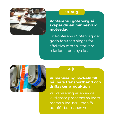
01. aug
Konferens i göteborg så
skapar du en minnesvärd
mötesdag
En konferens i Göteborg ger
goda förutsättningar för
effektiva möten, starkare
relationer och nya id...
31. jul
Vulkanisering nyckeln till
hållbara transportband och
driftsäker produktion
Vulkanisering är en av de
viktigaste processerna inom
modern industri, men få
utanför branschen vet ...