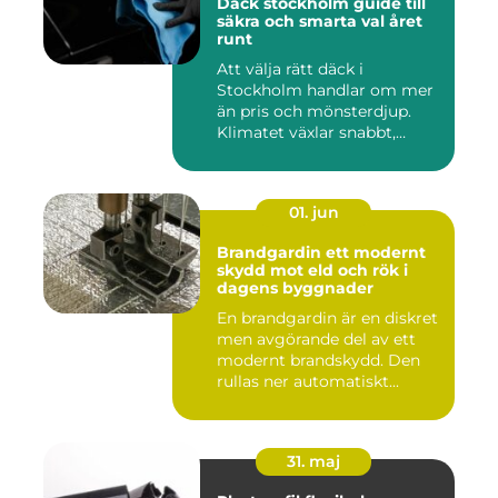
Däck stockholm guide till
säkra och smarta val året
runt
Att välja rätt däck i
Stockholm handlar om mer
än pris och mönsterdjup.
Klimatet växlar snabbt,
väga...
01. jun
Brandgardin ett modernt
skydd mot eld och rök i
dagens byggnader
En brandgardin är en diskret
men avgörande del av ett
modernt brandskydd. Den
rullas ner automatiskt...
31. maj