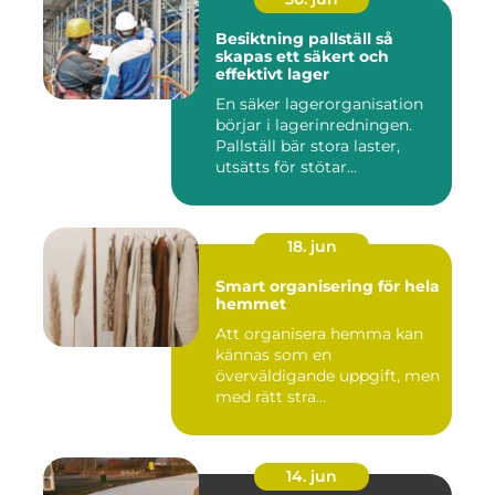
Besiktning pallställ så
skapas ett säkert och
effektivt lager
En säker lagerorganisation
börjar i lagerinredningen.
Pallställ bär stora laster,
utsätts för stötar...
18. jun
Smart organisering för hela
hemmet
Att organisera hemma kan
kännas som en
överväldigande uppgift, men
med rätt stra...
14. jun