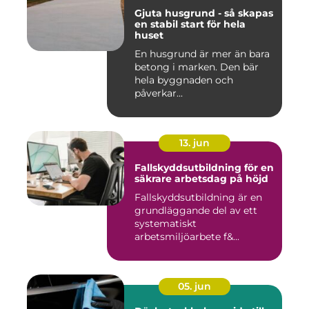
Gjuta husgrund - så skapas
en stabil start för hela
huset
En husgrund är mer än bara
betong i marken. Den bär
hela byggnaden och
påverkar...
13. jun
Fallskyddsutbildning för en
säkrare arbetsdag på höjd
Fallskyddsutbildning är en
grundläggande del av ett
systematiskt
arbetsmiljöarbete f&...
05. jun