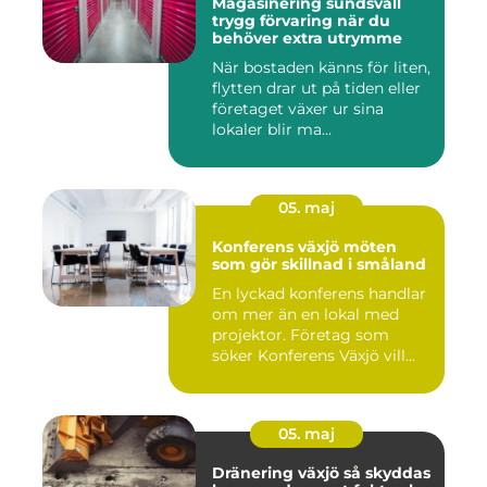
Magasinering sundsvall
trygg förvaring när du
behöver extra utrymme
När bostaden känns för liten,
flytten drar ut på tiden eller
företaget växer ur sina
lokaler blir ma...
05. maj
Konferens växjö möten
som gör skillnad i småland
En lyckad konferens handlar
om mer än en lokal med
projektor. Företag som
söker Konferens Växjö vill...
05. maj
Dränering växjö så skyddas