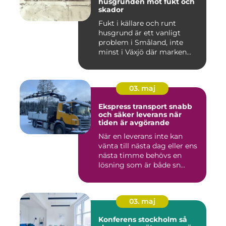
husgrunden mot fukt och
skador
Fukt i källare och runt
husgrund är ett vanligt
problem i Småland, inte
minst i Växjö där marken
oft...
03. maj
Ekspress transport snabb
och säker leverans när
tiden är avgörande
När en leverans inte kan
vänta till nästa dag eller ens
nästa timme behövs en
lösning som är både sn...
03. maj
Konferens stockholm så