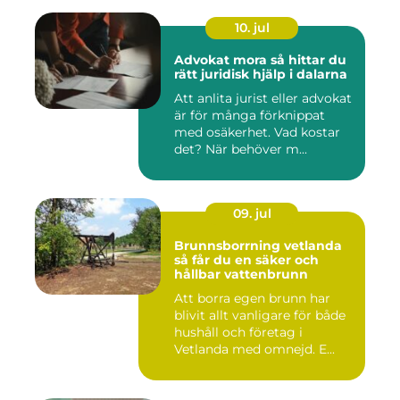
10. jul
Advokat mora så hittar du
rätt juridisk hjälp i dalarna
Att anlita jurist eller advokat
är för många förknippat
med osäkerhet. Vad kostar
det? När behöver m...
09. jul
Brunnsborrning vetlanda
så får du en säker och
hållbar vattenbrunn
Att borra egen brunn har
blivit allt vanligare för både
hushåll och företag i
Vetlanda med omnejd. E...