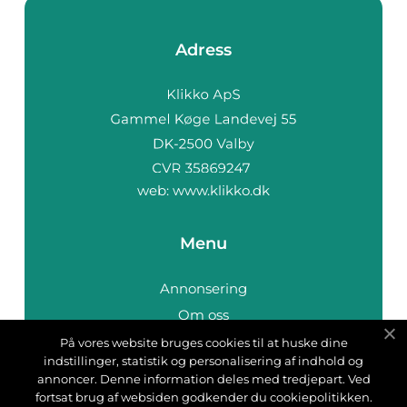
Adress
web:
www.klikko.dk
Menu
Annonsering
Om oss
Cookies
På vores website bruges cookies til at huske dine
indstillinger, statistik og personalisering af indhold og
Kontakta oss
annoncer. Denne information deles med tredjepart. Ved
Sitemap
fortsat brug af websiden godkender du cookiepolitikken.