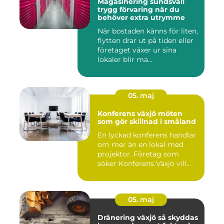
Magasinering sundsvall
trygg förvaring när du
behöver extra utrymme
När bostaden känns för liten,
flytten drar ut på tiden eller
företaget växer ur sina
lokaler blir ma...
05. maj
Konferens växjö möten
som gör skillnad i småland
En lyckad konferens handlar
om mer än en lokal med
projektor. Företag som
söker Konferens Växjö vill...
05. maj
Dränering växjö så skyddas