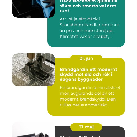
Däck stockholm guide till
säkra och smarta val året
runt
Att välja rätt däck i
Stockholm handlar om mer
än pris och mönsterdjup.
Klimatet växlar snabbt,
väga...
01. jun
Brandgardin ett modernt
skydd mot eld och rök i
dagens byggnader
En brandgardin är en diskret
men avgörande del av ett
modernt brandskydd. Den
rullas ner automatiskt...
31. maj