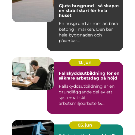
Gjuta husgrund - så skapas
en stabil start för hela
huset
En husgrund är mer än bara
betong i marken. Den bär
hela byggnaden och
påverkar...
13. jun
Fallskyddsutbildning för en
säkrare arbetsdag på höjd
Fallskyddsutbildning är en
grundläggande del av ett
systematiskt
arbetsmiljöarbete f&...
05. jun