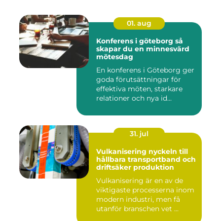
01. aug
Konferens i göteborg så
skapar du en minnesvärd
mötesdag
En konferens i Göteborg ger
goda förutsättningar för
effektiva möten, starkare
relationer och nya id...
31. jul
Vulkanisering nyckeln till
hållbara transportband och
driftsäker produktion
Vulkanisering är en av de
viktigaste processerna inom
modern industri, men få
utanför branschen vet ...