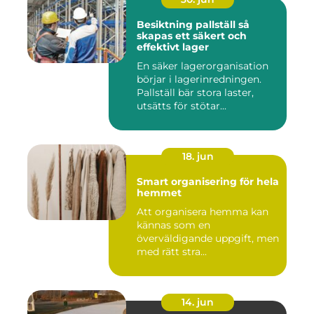
Besiktning pallställ så
skapas ett säkert och
effektivt lager
En säker lagerorganisation
börjar i lagerinredningen.
Pallställ bär stora laster,
utsätts för stötar...
18. jun
Smart organisering för hela
hemmet
Att organisera hemma kan
kännas som en
överväldigande uppgift, men
med rätt stra...
14. jun