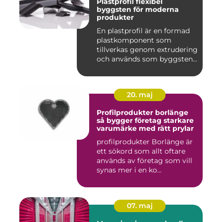
Plastprofil flexibel
byggsten för moderna
produkter
En plastprofil är en formad
plastkomponent som
tillverkas genom extrudering
och används som byggsten...
20. maj
Profilprodukter borlänge
så bygger företag starkare
varumärke med rätt prylar
profilprodukter Borlänge är
ett sökord som allt oftare
används av företag som vill
synas mer i en ko...
07. maj