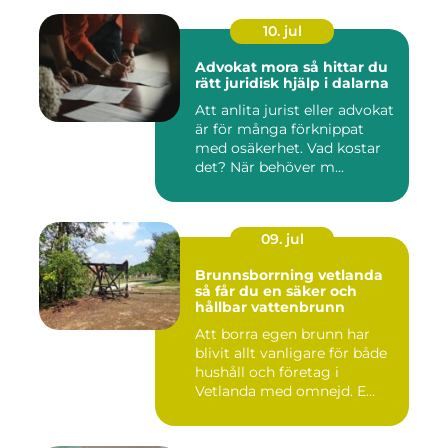
10. jul
Advokat mora så hittar du
rätt juridisk hjälp i dalarna
Att anlita jurist eller advokat
är för många förknippat
med osäkerhet. Vad kostar
det? När behöver m...
09. jul
Brunnsborrning vetlanda
så får du en säker och
hållbar vattenbrunn
Att borra egen brunn har
blivit allt vanligare för både
hushåll och företag i
Vetlanda med omnejd. E...