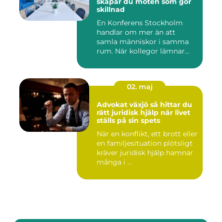
skapar du möten som gör
skillnad
En Konferens Stockholm
handlar om mer än att
samla människor i samma
rum. När kollegor lämnar
kontor...
02. maj
Advokat växjö så hittar du
rätt juridisk hjälp när livet
ställs på sin spets
När en konflikt, ett brott eller
en familjesituation plötsligt
kräver juridisk hjälp hamnar
många i ...