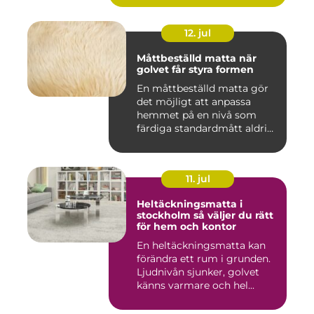
12. jul
Måttbeställd matta när
golvet får styra formen
En måttbeställd matta gör
det möjligt att anpassa
hemmet på en nivå som
färdiga standardmått aldrig
...
11. jul
Heltäckningsmatta i
stockholm så väljer du rätt
för hem och kontor
En heltäckningsmatta kan
förändra ett rum i grunden.
Ljudnivån sjunker, golvet
känns varmare och hel...