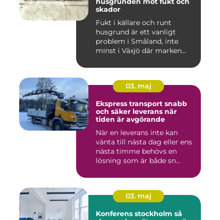
husgrunden mot fukt och
skador
Fukt i källare och runt
husgrund är ett vanligt
problem i Småland, inte
minst i Växjö där marken
oft...
03. maj
Ekspress transport snabb
och säker leverans när
tiden är avgörande
När en leverans inte kan
vänta till nästa dag eller ens
nästa timme behövs en
lösning som är både sn...
03. maj
Konferens stockholm så