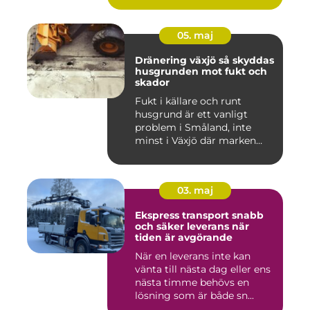
05. maj
Dränering växjö så skyddas
husgrunden mot fukt och
skador
Fukt i källare och runt
husgrund är ett vanligt
problem i Småland, inte
minst i Växjö där marken
oft...
03. maj
Ekspress transport snabb
och säker leverans när
tiden är avgörande
När en leverans inte kan
vänta till nästa dag eller ens
nästa timme behövs en
lösning som är både sn...