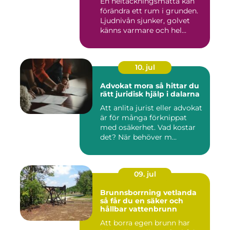
En heltäckningsmatta kan
förändra ett rum i grunden.
Ljudnivån sjunker, golvet
känns varmare och hel...
10. jul
Advokat mora så hittar du
rätt juridisk hjälp i dalarna
Att anlita jurist eller advokat
är för många förknippat
med osäkerhet. Vad kostar
det? När behöver m...
09. jul
Brunnsborrning vetlanda
så får du en säker och
hållbar vattenbrunn
Att borra egen brunn har