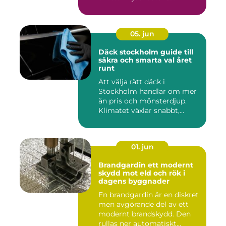
05. jun
Däck stockholm guide till
säkra och smarta val året
runt
Att välja rätt däck i
Stockholm handlar om mer
än pris och mönsterdjup.
Klimatet växlar snabbt,
väga...
01. jun
Brandgardin ett modernt
skydd mot eld och rök i
dagens byggnader
En brandgardin är en diskret
men avgörande del av ett
modernt brandskydd. Den
rullas ner automatiskt...