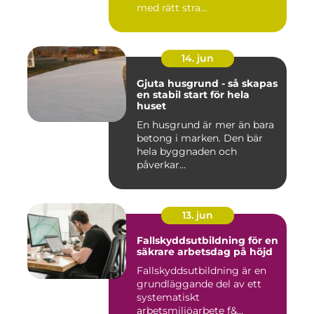
med rätt stra...
14. jun
Gjuta husgrund - så skapas
en stabil start för hela
huset
En husgrund är mer än bara
betong i marken. Den bär
hela byggnaden och
påverkar...
13. jun
Fallskyddsutbildning för en
säkrare arbetsdag på höjd
Fallskyddsutbildning är en
grundläggande del av ett
systematiskt
arbetsmiljöarbete f&...