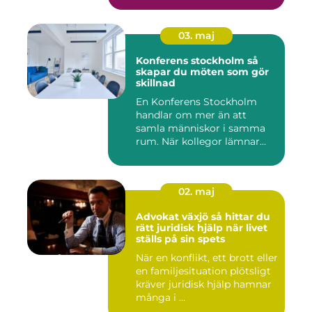
03. maj
Konferens stockholm så
skapar du möten som gör
skillnad
En Konferens Stockholm
handlar om mer än att
samla människor i samma
rum. När kollegor lämnar
kontor...
02. maj
Advokat växjö så hittar du
rätt juridisk hjälp när livet
ställs på sin spets
När en konflikt, ett brott eller
en familjesituation plötsligt
kräver juridisk hjälp hamnar
många i ...