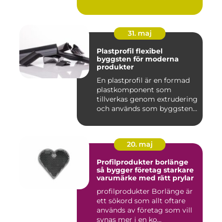
31. maj
Plastprofil flexibel
byggsten för moderna
produkter
En plastprofil är en formad
plastkomponent som
tillverkas genom extrudering
och används som byggsten...
20. maj
Profilprodukter borlänge
så bygger företag starkare
varumärke med rätt prylar
profilprodukter Borlänge är
ett sökord som allt oftare
används av företag som vill
synas mer i en ko...