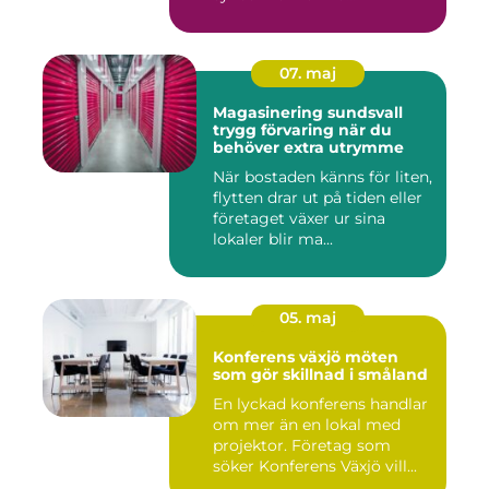
07. maj
Magasinering sundsvall
trygg förvaring när du
behöver extra utrymme
När bostaden känns för liten,
flytten drar ut på tiden eller
företaget växer ur sina
lokaler blir ma...
05. maj
Konferens växjö möten
som gör skillnad i småland
En lyckad konferens handlar
om mer än en lokal med
projektor. Företag som
söker Konferens Växjö vill...