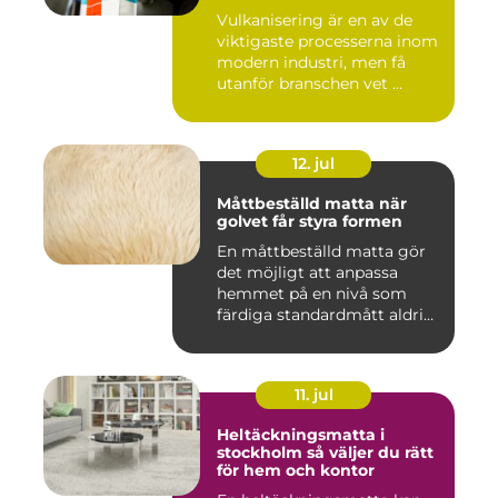
Vulkanisering är en av de
viktigaste processerna inom
modern industri, men få
utanför branschen vet ...
12. jul
Måttbeställd matta när
golvet får styra formen
En måttbeställd matta gör
det möjligt att anpassa
hemmet på en nivå som
färdiga standardmått aldrig
...
11. jul
Heltäckningsmatta i
stockholm så väljer du rätt
för hem och kontor