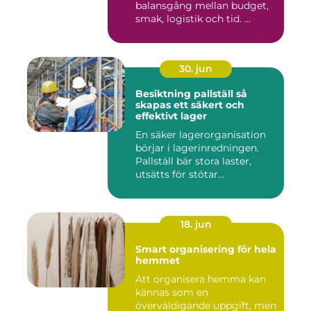
balansgång mellan budget,
smak, logistik och tid. ...
30. jun
Besiktning pallställ så
skapas ett säkert och
effektivt lager
En säker lagerorganisation
börjar i lagerinredningen.
Pallställ bär stora laster,
utsätts för stötar...
18. jun
Smart organisering för hela
hemmet
Att organisera hemma kan
kännas som en
överväldigande uppgift, men