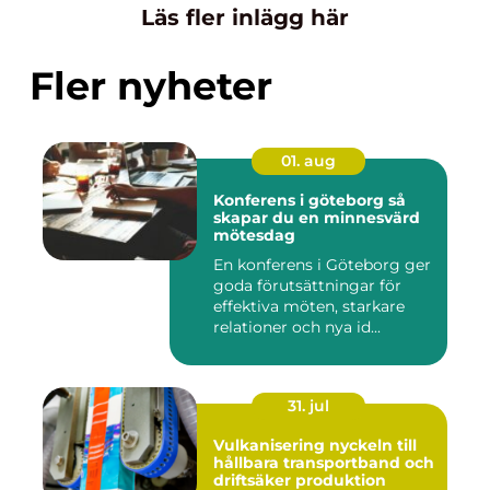
Läs fler inlägg här
Fler nyheter
01. aug
Konferens i göteborg så
skapar du en minnesvärd
mötesdag
En konferens i Göteborg ger
goda förutsättningar för
effektiva möten, starkare
relationer och nya id...
31. jul
Vulkanisering nyckeln till
hållbara transportband och
driftsäker produktion