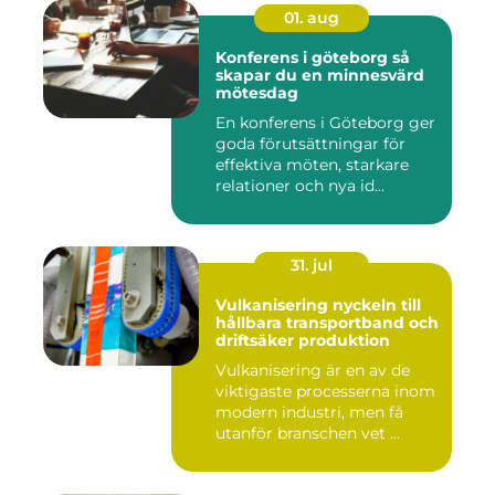
01. aug
Konferens i göteborg så
skapar du en minnesvärd
mötesdag
En konferens i Göteborg ger
goda förutsättningar för
effektiva möten, starkare
relationer och nya id...
31. jul
Vulkanisering nyckeln till
hållbara transportband och
driftsäker produktion
Vulkanisering är en av de
viktigaste processerna inom
modern industri, men få
utanför branschen vet ...