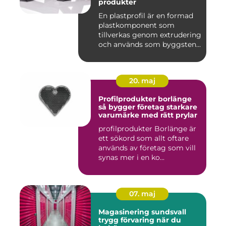
produkter
En plastprofil är en formad
plastkomponent som
tillverkas genom extrudering
och används som byggsten...
20. maj
Profilprodukter borlänge
så bygger företag starkare
varumärke med rätt prylar
profilprodukter Borlänge är
ett sökord som allt oftare
används av företag som vill
synas mer i en ko...
07. maj
Magasinering sundsvall
trygg förvaring när du