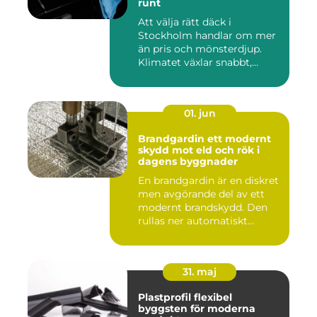
runt
Att välja rätt däck i
Stockholm handlar om mer
än pris och mönsterdjup.
Klimatet växlar snabbt,
väga...
01. jun
Brandgardin ett modernt
skydd mot eld och rök i
dagens byggnader
En brandgardin är en diskret
men avgörande del av ett
modernt brandskydd. Den
rullas ner automatiskt...
31. maj
Plastprofil flexibel
byggsten för moderna