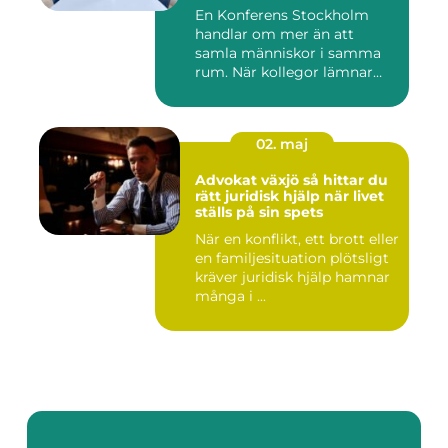
En Konferens Stockholm
handlar om mer än att
samla människor i samma
rum. När kollegor lämnar
kontor...
02. maj
Advokat växjö så hittar du
rätt juridisk hjälp när livet
ställs på sin spets
När en konflikt, ett brott eller
en familjesituation plötsligt
kräver juridisk hjälp hamnar
många i ...