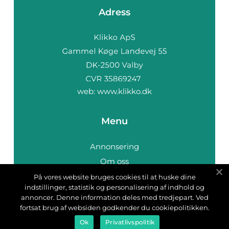
Adress
web:
www.klikko.dk
Menu
Annonsering
Om oss
Cookies
På vores website bruges cookies til at huske dine
indstillinger, statistik og personalisering af indhold og
Kontakta oss
annoncer. Denne information deles med tredjepart. Ved
Sitemap
fortsat brug af websiden godkender du cookiepolitikken.
Ok
Privatlivspolitik