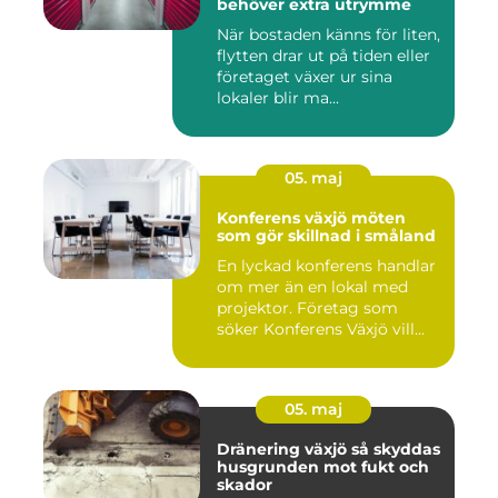
behöver extra utrymme
När bostaden känns för liten,
flytten drar ut på tiden eller
företaget växer ur sina
lokaler blir ma...
05. maj
Konferens växjö möten
som gör skillnad i småland
En lyckad konferens handlar
om mer än en lokal med
projektor. Företag som
söker Konferens Växjö vill...
05. maj
Dränering växjö så skyddas
husgrunden mot fukt och
skador