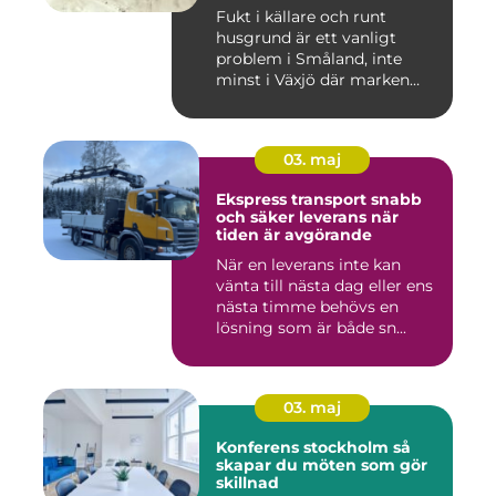
Fukt i källare och runt
husgrund är ett vanligt
problem i Småland, inte
minst i Växjö där marken
oft...
03. maj
Ekspress transport snabb
och säker leverans när
tiden är avgörande
När en leverans inte kan
vänta till nästa dag eller ens
nästa timme behövs en
lösning som är både sn...
03. maj
Konferens stockholm så
skapar du möten som gör
skillnad