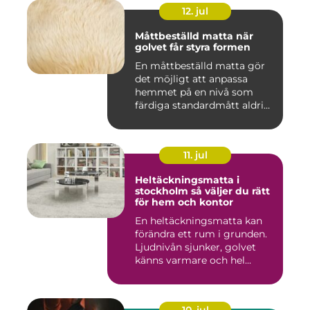
12. jul
Måttbeställd matta när
golvet får styra formen
En måttbeställd matta gör
det möjligt att anpassa
hemmet på en nivå som
färdiga standardmått aldrig
...
11. jul
Heltäckningsmatta i
stockholm så väljer du rätt
för hem och kontor
En heltäckningsmatta kan
förändra ett rum i grunden.
Ljudnivån sjunker, golvet
känns varmare och hel...