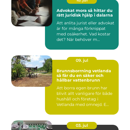
10. jul
Advokat mora så hittar du
rätt juridisk hjälp i dalarna
Att anlita jurist eller advokat
är för många förknippat
med osäkerhet. Vad kostar
det? När behöver m...
09. jul
Brunnsborrning vetlanda
så får du en säker och
hållbar vattenbrunn
Att borra egen brunn har
blivit allt vanligare för både
hushåll och företag i
Vetlanda med omnejd. E...
03. jul