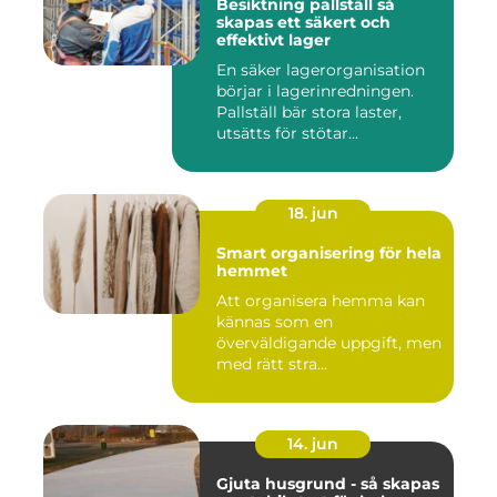
Besiktning pallställ så
skapas ett säkert och
effektivt lager
En säker lagerorganisation
börjar i lagerinredningen.
Pallställ bär stora laster,
utsätts för stötar...
18. jun
Smart organisering för hela
hemmet
Att organisera hemma kan
kännas som en
överväldigande uppgift, men
med rätt stra...
14. jun
Gjuta husgrund - så skapas