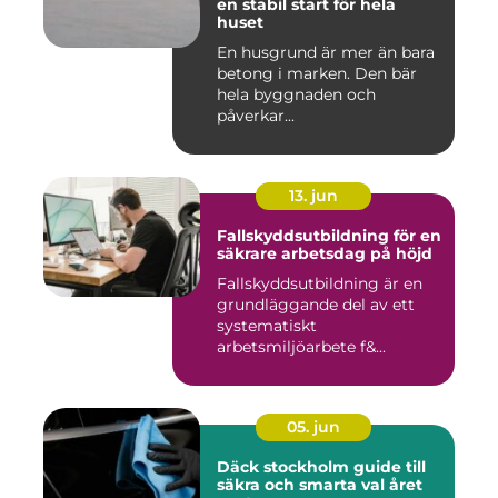
en stabil start för hela
huset
En husgrund är mer än bara
betong i marken. Den bär
hela byggnaden och
påverkar...
13. jun
Fallskyddsutbildning för en
säkrare arbetsdag på höjd
Fallskyddsutbildning är en
grundläggande del av ett
systematiskt
arbetsmiljöarbete f&...
05. jun
Däck stockholm guide till
säkra och smarta val året