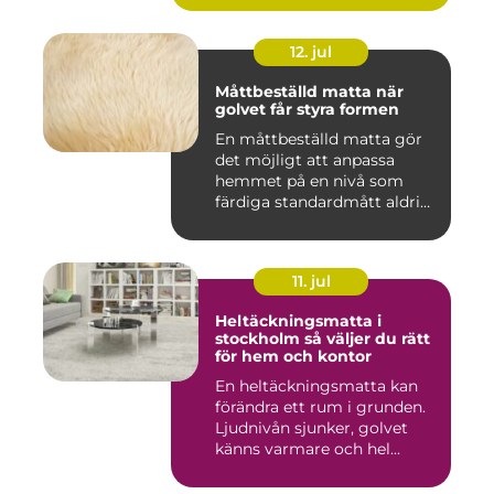
12. jul
Måttbeställd matta när
golvet får styra formen
En måttbeställd matta gör
det möjligt att anpassa
hemmet på en nivå som
färdiga standardmått aldrig
...
11. jul
Heltäckningsmatta i
stockholm så väljer du rätt
för hem och kontor
En heltäckningsmatta kan
förändra ett rum i grunden.
Ljudnivån sjunker, golvet
känns varmare och hel...