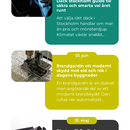
Däck stockholm guide till
säkra och smarta val året
runt
Att välja rätt däck i
Stockholm handlar om mer
än pris och mönsterdjup.
Klimatet växlar snabbt,
väga...
01. jun
Brandgardin ett modernt
skydd mot eld och rök i
dagens byggnader
En brandgardin är en diskret
men avgörande del av ett
modernt brandskydd. Den
rullas ner automatiskt...
31. maj