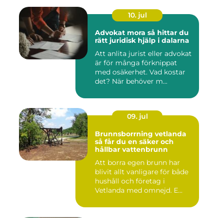
10. jul
Advokat mora så hittar du
rätt juridisk hjälp i dalarna
Att anlita jurist eller advokat
är för många förknippat
med osäkerhet. Vad kostar
det? När behöver m...
09. jul
Brunnsborrning vetlanda
så får du en säker och
hållbar vattenbrunn
Att borra egen brunn har
blivit allt vanligare för både
hushåll och företag i
Vetlanda med omnejd. E...