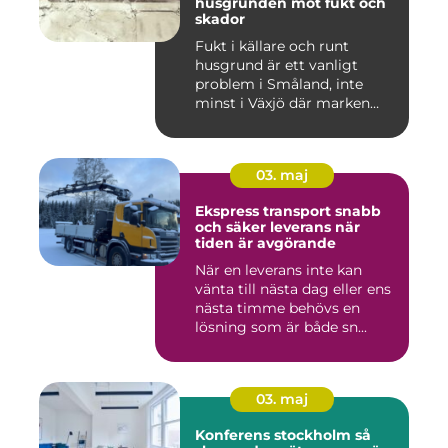
husgrunden mot fukt och
skador
Fukt i källare och runt
husgrund är ett vanligt
problem i Småland, inte
minst i Växjö där marken
oft...
03. maj
Ekspress transport snabb
och säker leverans när
tiden är avgörande
När en leverans inte kan
vänta till nästa dag eller ens
nästa timme behövs en
lösning som är både sn...
03. maj
Konferens stockholm så