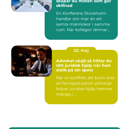
skapar du möten som gör
skillnad
En Konferens Stockholm
handlar om mer än att
samla människor i samma
rum. När kollegor lämnar
kontor...
02. maj
Advokat växjö så hittar du
rätt juridisk hjälp när livet
ställs på sin spets
När en konflikt, ett brott eller
en familjesituation plötsligt
kräver juridisk hjälp hamnar
många i ...