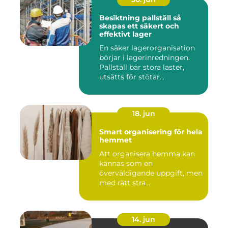
Besiktning pallställ så
skapas ett säkert och
effektivt lager
En säker lagerorganisation
börjar i lagerinredningen.
Pallställ bär stora laster,
utsätts för stötar...
18. jun
Smart organisering för hela
hemmet
Att organisera hemma kan
kännas som en
överväldigande uppgift, men
med rätt stra...
14. jun