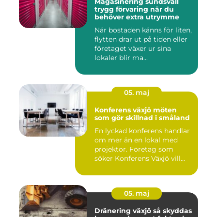
Magasinering sundsvall
trygg förvaring när du
behöver extra utrymme
När bostaden känns för liten,
flytten drar ut på tiden eller
företaget växer ur sina
lokaler blir ma...
05. maj
Konferens växjö möten
som gör skillnad i småland
En lyckad konferens handlar
om mer än en lokal med
projektor. Företag som
söker Konferens Växjö vill...
05. maj
Dränering växjö så skyddas