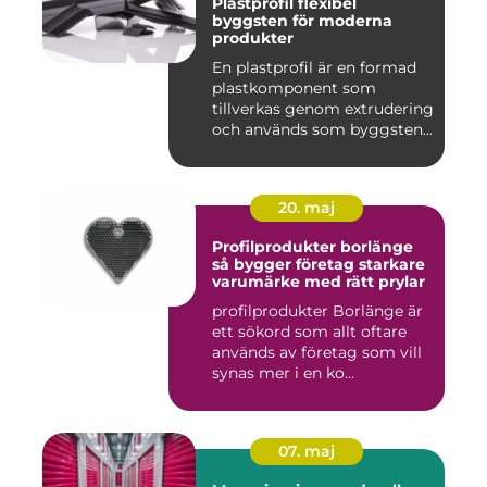
Plastprofil flexibel
byggsten för moderna
produkter
En plastprofil är en formad
plastkomponent som
tillverkas genom extrudering
och används som byggsten...
20. maj
Profilprodukter borlänge
så bygger företag starkare
varumärke med rätt prylar
profilprodukter Borlänge är
ett sökord som allt oftare
används av företag som vill
synas mer i en ko...
07. maj