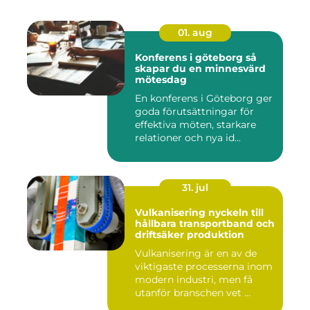
01. aug
Konferens i göteborg så
skapar du en minnesvärd
mötesdag
En konferens i Göteborg ger
goda förutsättningar för
effektiva möten, starkare
relationer och nya id...
31. jul
Vulkanisering nyckeln till
hållbara transportband och
driftsäker produktion
Vulkanisering är en av de
viktigaste processerna inom
modern industri, men få
utanför branschen vet ...