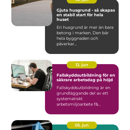
Gjuta husgrund - så skapas
en stabil start för hela
huset
En husgrund är mer än bara
betong i marken. Den bär
hela byggnaden och
påverkar...
13. jun
Fallskyddsutbildning för en
säkrare arbetsdag på höjd
Fallskyddsutbildning är en
grundläggande del av ett
systematiskt
arbetsmiljöarbete f&...
05. jun