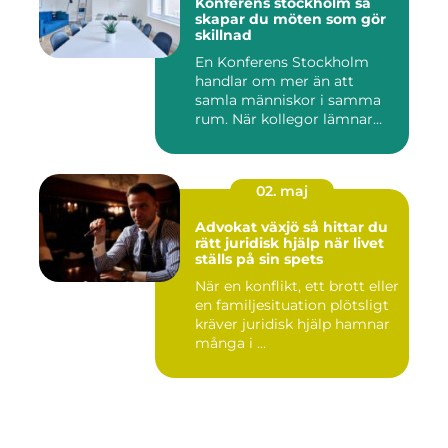
Konferens stockholm så
skapar du möten som gör
skillnad
En Konferens Stockholm
handlar om mer än att
samla människor i samma
rum. När kollegor lämnar
kontor...
02. maj
Advokat växjö så hittar du
rätt juridisk hjälp när livet
ställs på sin spets
När en konflikt, ett brott eller
en familjesituation plötsligt
kräver juridisk hjälp hamnar
många i ...