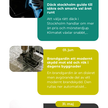
Däck stockholm guide till
säkra och smarta val året
runt
Att välja rätt däck i
Stockholm handlar om mer
än pris och mönsterdjup.
Klimatet växlar snabbt,
väga...
01. jun
Brandgardin ett modernt
skydd mot eld och rök i
dagens byggnader
En brandgardin är en diskret
men avgörande del av ett
modernt brandskydd. Den
rullas ner automatiskt...
31. maj