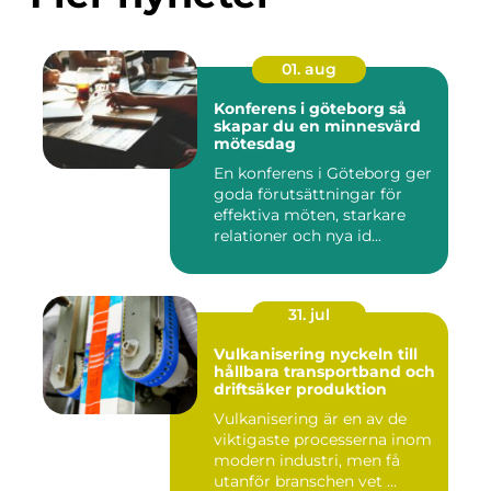
01. aug
Konferens i göteborg så
skapar du en minnesvärd
mötesdag
En konferens i Göteborg ger
goda förutsättningar för
effektiva möten, starkare
relationer och nya id...
31. jul
Vulkanisering nyckeln till
hållbara transportband och
driftsäker produktion
Vulkanisering är en av de
viktigaste processerna inom
modern industri, men få
utanför branschen vet ...