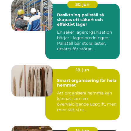
30. jun
Besiktning pallställ så
skapas ett säkert och
effektivt lager
En säker lagerorganisation
börjar i lagerinredningen.
Pallställ bär stora laster,
utsätts för stötar...
18. jun
Smart organisering för hela
hemmet
Att organisera hemma kan
kännas som en
överväldigande uppgift, men
med rätt stra...
14. jun