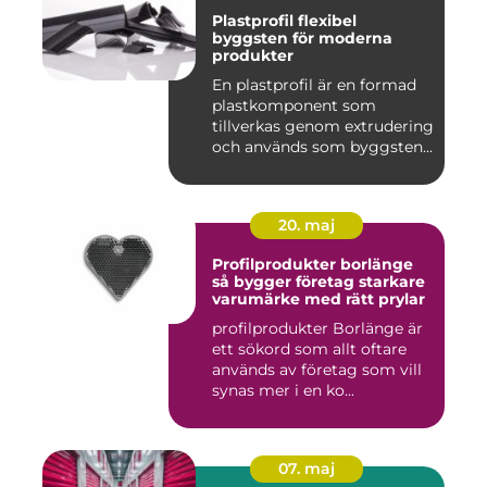
Plastprofil flexibel
byggsten för moderna
produkter
En plastprofil är en formad
plastkomponent som
tillverkas genom extrudering
och används som byggsten...
20. maj
Profilprodukter borlänge
så bygger företag starkare
varumärke med rätt prylar
profilprodukter Borlänge är
ett sökord som allt oftare
används av företag som vill
synas mer i en ko...
07. maj