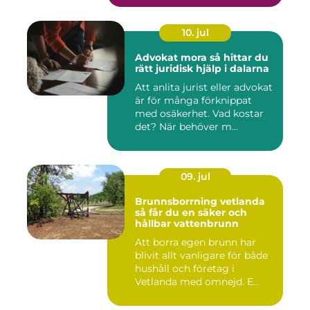
10. jul
Advokat mora så hittar du
rätt juridisk hjälp i dalarna
Att anlita jurist eller advokat
är för många förknippat
med osäkerhet. Vad kostar
det? När behöver m...
09. jul
Brunnsborrning vetlanda
så får du en säker och
hållbar vattenbrunn
Att borra egen brunn har
blivit allt vanligare för både
hushåll och företag i
Vetlanda med omnejd. E...