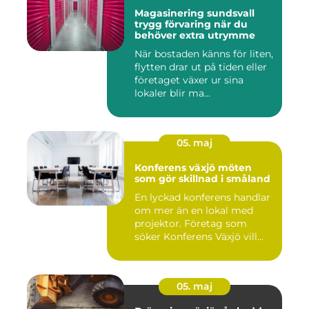
Magasinering sundsvall
trygg förvaring när du
behöver extra utrymme
När bostaden känns för liten,
flytten drar ut på tiden eller
företaget växer ur sina
lokaler blir ma...
05. maj
Konferens växjö möten
som gör skillnad i småland
En lyckad konferens handlar
om mer än en lokal med
projektor. Företag som
söker Konferens Växjö vill...
05. maj