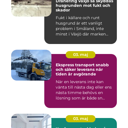
Dränering växjö så skyddas
husgrunden mot fukt och
skador
Fukt i källare och runt
husgrund är ett vanligt
problem i Småland, inte
minst i Växjö där marken
oft...
03. maj
Ekspress transport snabb
och säker leverans när
tiden är avgörande
När en leverans inte kan
vänta till nästa dag eller ens
nästa timme behövs en
lösning som är både sn...
03. maj