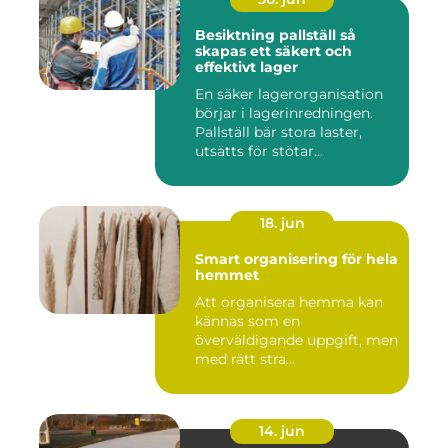
Besiktning pallställ så
skapas ett säkert och
effektivt lager
En säker lagerorganisation
börjar i lagerinredningen.
Pallställ bär stora laster,
utsätts för stötar...
18. jun
Smart organisering för hela
hemmet
Att organisera hemma kan
kännas som en
överväldigande uppgift, men
med rätt stra...
14. jun