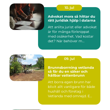
10. jul
Advokat mora så hittar du
rätt juridisk hjälp i dalarna
Att anlita jurist eller advokat
är för många förknippat
med osäkerhet. Vad kostar
det? När behöver m...
09. jul
Brunnsborrning vetlanda
så får du en säker och
hållbar vattenbrunn
Att borra egen brunn har
blivit allt vanligare för både
hushåll och företag i
Vetlanda med omnejd. E...