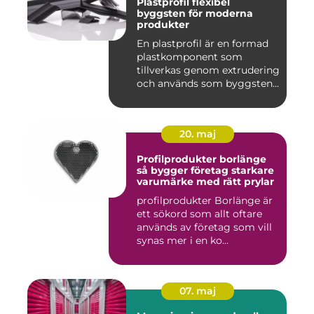
Plastprofil flexibel
byggsten för moderna
produkter
En plastprofil är en formad
plastkomponent som
tillverkas genom extrudering
och används som byggsten...
20. maj
Profilprodukter borlänge
så bygger företag starkare
varumärke med rätt prylar
profilprodukter Borlänge är
ett sökord som allt oftare
används av företag som vill
synas mer i en ko...
07. maj