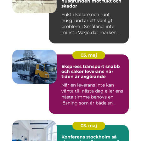
husgrunden mot fukt och
skador
Fukt i källare och runt
husgrund är ett vanligt
problem i Småland, inte
minst i Växjö där marken
oft...
03. maj
Ekspress transport snabb
och säker leverans när
tiden är avgörande
När en leverans inte kan
vänta till nästa dag eller ens
nästa timme behövs en
lösning som är både sn...
03. maj
Konferens stockholm så