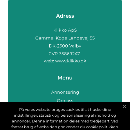
Adress
web:
www.klikko.dk
Menu
Annonsering
Om oss
Cookies
På vores website bruges cookies til at huske dine
indstillinger, statistik og personalisering af indhold og
Kontakta oss
annoncer. Denne information deles med tredjepart. Ved
Sitemap
fortsat brug af websiden godkender du cookiepolitikken.