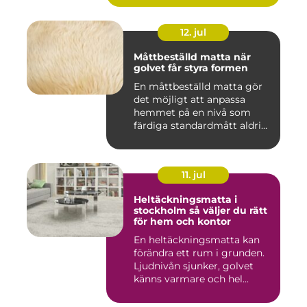
12. jul
Måttbeställd matta när
golvet får styra formen
En måttbeställd matta gör
det möjligt att anpassa
hemmet på en nivå som
färdiga standardmått aldrig
...
11. jul
Heltäckningsmatta i
stockholm så väljer du rätt
för hem och kontor
En heltäckningsmatta kan
förändra ett rum i grunden.
Ljudnivån sjunker, golvet
känns varmare och hel...