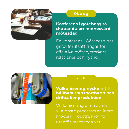
01. aug
Konferens i göteborg så
skapar du en minnesvärd
mötesdag
En konferens i Göteborg ger
goda förutsättningar för
effektiva möten, starkare
relationer och nya id...
31. jul
Vulkanisering nyckeln till
hållbara transportband och
driftsäker produktion
Vulkanisering är en av de
viktigaste processerna inom
modern industri, men få
utanför branschen vet ...