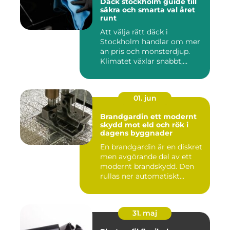
Däck stockholm guide till
säkra och smarta val året
runt
Att välja rätt däck i
Stockholm handlar om mer
än pris och mönsterdjup.
Klimatet växlar snabbt,
väga...
01. jun
Brandgardin ett modernt
skydd mot eld och rök i
dagens byggnader
En brandgardin är en diskret
men avgörande del av ett
modernt brandskydd. Den
rullas ner automatiskt...
31. maj