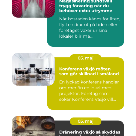
Magasinering sundsvall
trygg förvaring när du
behöver extra utrymme
När bostaden känns för liten,
flytten drar ut på tiden eller
företaget växer ur sina
lokaler blir ma...
05. maj
Konferens växjö möten
som gör skillnad i småland
En lyckad konferens handlar
om mer än en lokal med
projektor. Företag som
söker Konferens Växjö vill...
05. maj
Dränering växjö så skyddas