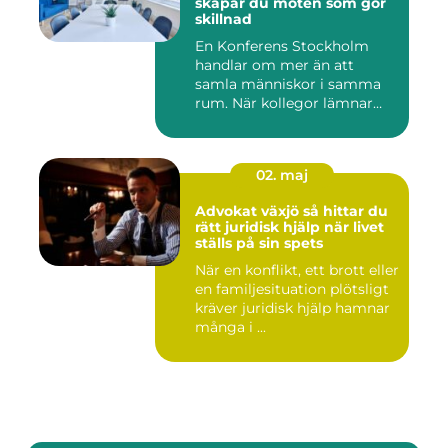
skapar du möten som gör
skillnad
En Konferens Stockholm
handlar om mer än att
samla människor i samma
rum. När kollegor lämnar
kontor...
02. maj
Advokat växjö så hittar du
rätt juridisk hjälp när livet
ställs på sin spets
När en konflikt, ett brott eller
en familjesituation plötsligt
kräver juridisk hjälp hamnar
många i ...