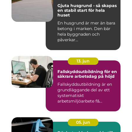
Gjuta husgrund - så skapas
en stabil start för hela
huset
En husgrund är mer än bara
betong i marken. Den bär
hela byggnaden och
påverkar...
13. jun
Fallskyddsutbildning för en
säkrare arbetsdag på höjd
Fallskyddsutbildning är en
grundläggande del av ett
systematiskt
arbetsmiljöarbete f&...
05. jun