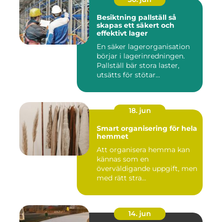
Besiktning pallställ så
skapas ett säkert och
effektivt lager
En säker lagerorganisation
börjar i lagerinredningen.
Pallställ bär stora laster,
utsätts för stötar...
18. jun
Smart organisering för hela
hemmet
Att organisera hemma kan
kännas som en
överväldigande uppgift, men
med rätt stra...
14. jun