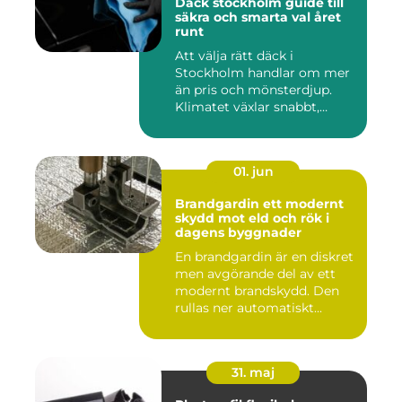
Däck stockholm guide till
säkra och smarta val året
runt
Att välja rätt däck i
Stockholm handlar om mer
än pris och mönsterdjup.
Klimatet växlar snabbt,
väga...
01. jun
Brandgardin ett modernt
skydd mot eld och rök i
dagens byggnader
En brandgardin är en diskret
men avgörande del av ett
modernt brandskydd. Den
rullas ner automatiskt...
31. maj