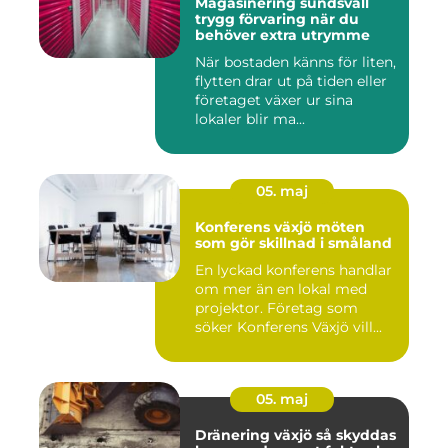
Magasinering sundsvall
trygg förvaring när du
behöver extra utrymme
När bostaden känns för liten,
flytten drar ut på tiden eller
företaget växer ur sina
lokaler blir ma...
05. maj
Konferens växjö möten
som gör skillnad i småland
En lyckad konferens handlar
om mer än en lokal med
projektor. Företag som
söker Konferens Växjö vill...
05. maj
Dränering växjö så skyddas