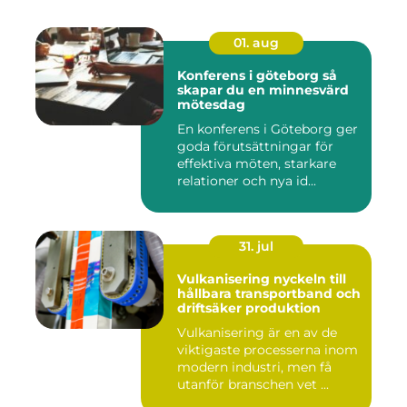
01. aug
Konferens i göteborg så
skapar du en minnesvärd
mötesdag
En konferens i Göteborg ger
goda förutsättningar för
effektiva möten, starkare
relationer och nya id...
31. jul
Vulkanisering nyckeln till
hållbara transportband och
driftsäker produktion
Vulkanisering är en av de
viktigaste processerna inom
modern industri, men få
utanför branschen vet ...