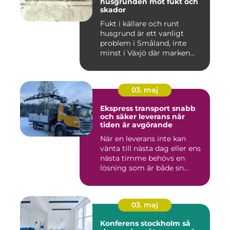
husgrunden mot fukt och
skador
Fukt i källare och runt
husgrund är ett vanligt
problem i Småland, inte
minst i Växjö där marken
oft...
03. maj
Ekspress transport snabb
och säker leverans när
tiden är avgörande
När en leverans inte kan
vänta till nästa dag eller ens
nästa timme behövs en
lösning som är både sn...
03. maj
Konferens stockholm så