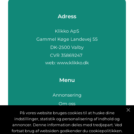
Adress
web:
www.klikko.dk
Menu
Annonsering
Om oss
Cookies
På vores website bruges cookies til at huske dine
indstillinger, statistik og personalisering af indhold og
Kontakta oss
annoncer. Denne information deles med tredjepart. Ved
Sitemap
fortsat brug af websiden godkender du cookiepolitikken.