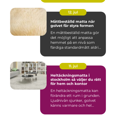
12. jul
Måttbeställd matta när
golvet får styra formen
En måttbeställd matta gör
det möjligt att anpassa
hemmet på en nivå som
färdiga standardmått aldrig
...
11. jul
Heltäckningsmatta i
stockholm så väljer du rätt
för hem och kontor
En heltäckningsmatta kan
förändra ett rum i grunden.
Ljudnivån sjunker, golvet
känns varmare och hel...