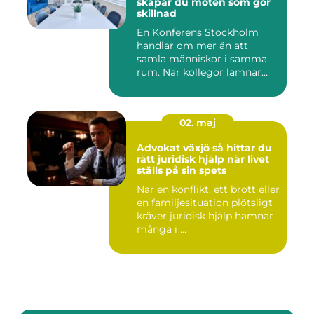
skapar du möten som gör
skillnad
En Konferens Stockholm
handlar om mer än att
samla människor i samma
rum. När kollegor lämnar
kontor...
02. maj
Advokat växjö så hittar du
rätt juridisk hjälp när livet
ställs på sin spets
När en konflikt, ett brott eller
en familjesituation plötsligt
kräver juridisk hjälp hamnar
många i ...