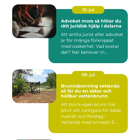
10. jul
Advokat mora så hittar du
rätt juridisk hjälp i dalarna
Att anlita jurist eller advokat
är för många förknippat
med osäkerhet. Vad kostar
det? När behöver m...
09. jul
Brunnsborrning vetlanda
så får du en säker och
hållbar vattenbrunn
Att borra egen brunn har
blivit allt vanligare för både
hushåll och företag i
Vetlanda med omnejd. E...