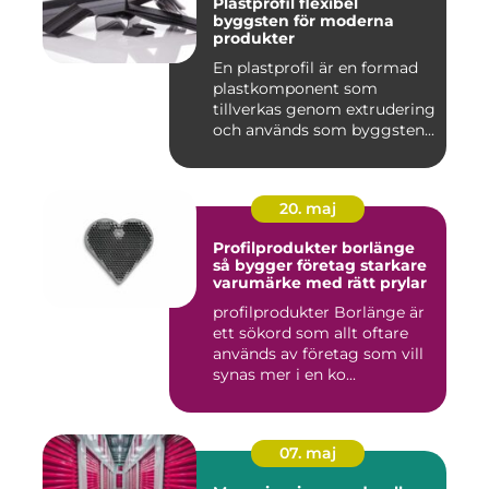
Plastprofil flexibel
byggsten för moderna
produkter
En plastprofil är en formad
plastkomponent som
tillverkas genom extrudering
och används som byggsten...
20. maj
Profilprodukter borlänge
så bygger företag starkare
varumärke med rätt prylar
profilprodukter Borlänge är
ett sökord som allt oftare
används av företag som vill
synas mer i en ko...
07. maj