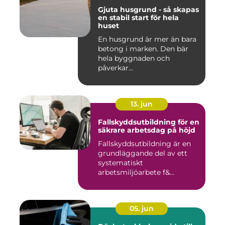
Gjuta husgrund - så skapas
en stabil start för hela
huset
En husgrund är mer än bara
betong i marken. Den bär
hela byggnaden och
påverkar...
13. jun
Fallskyddsutbildning för en
säkrare arbetsdag på höjd
Fallskyddsutbildning är en
grundläggande del av ett
systematiskt
arbetsmiljöarbete f&...
05. jun