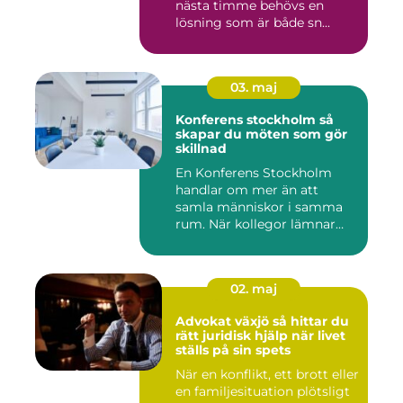
nästa timme behövs en
lösning som är både sn...
03. maj
Konferens stockholm så
skapar du möten som gör
skillnad
En Konferens Stockholm
handlar om mer än att
samla människor i samma
rum. När kollegor lämnar
kontor...
02. maj
Advokat växjö så hittar du
rätt juridisk hjälp när livet
ställs på sin spets
När en konflikt, ett brott eller
en familjesituation plötsligt