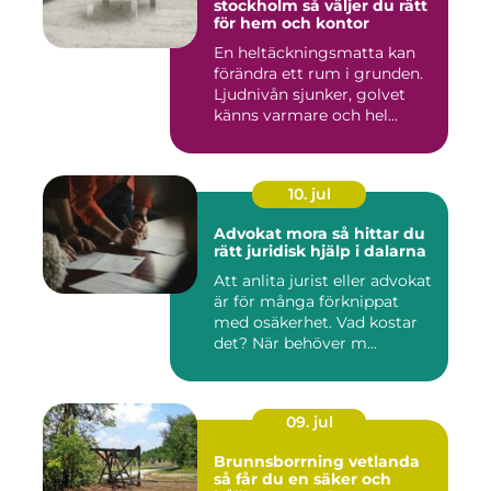
stockholm så väljer du rätt
för hem och kontor
En heltäckningsmatta kan
förändra ett rum i grunden.
Ljudnivån sjunker, golvet
känns varmare och hel...
10. jul
Advokat mora så hittar du
rätt juridisk hjälp i dalarna
Att anlita jurist eller advokat
är för många förknippat
med osäkerhet. Vad kostar
det? När behöver m...
09. jul
Brunnsborrning vetlanda
så får du en säker och