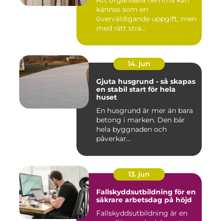
kännas som en
överväldigande uppgift, men
med rätt stra...
14. jun
Gjuta husgrund - så skapas
en stabil start för hela
huset
En husgrund är mer än bara
betong i marken. Den bär
hela byggnaden och
påverkar...
13. jun
Fallskyddsutbildning för en
säkrare arbetsdag på höjd
Fallskyddsutbildning är en