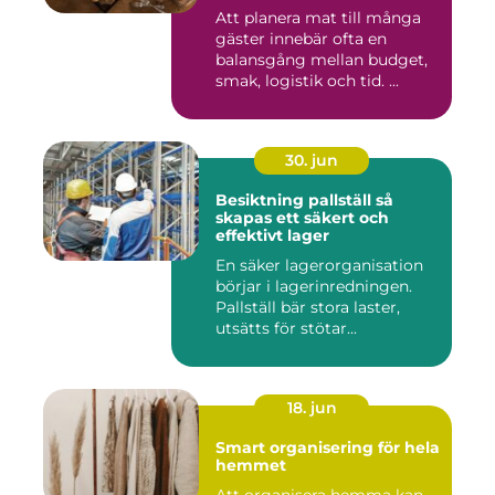
Att planera mat till många
gäster innebär ofta en
balansgång mellan budget,
smak, logistik och tid. ...
30. jun
Besiktning pallställ så
skapas ett säkert och
effektivt lager
En säker lagerorganisation
börjar i lagerinredningen.
Pallställ bär stora laster,
utsätts för stötar...
18. jun
Smart organisering för hela
hemmet
Att organisera hemma kan