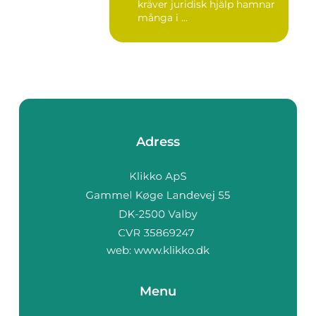
kräver juridisk hjälp hamnar
många i ...
Adress
web:
www.klikko.dk
Menu