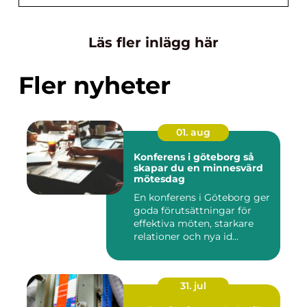
Läs fler inlägg här
Fler nyheter
01. aug
Konferens i göteborg så
skapar du en minnesvärd
mötesdag
En konferens i Göteborg ger
goda förutsättningar för
effektiva möten, starkare
relationer och nya id...
31. jul