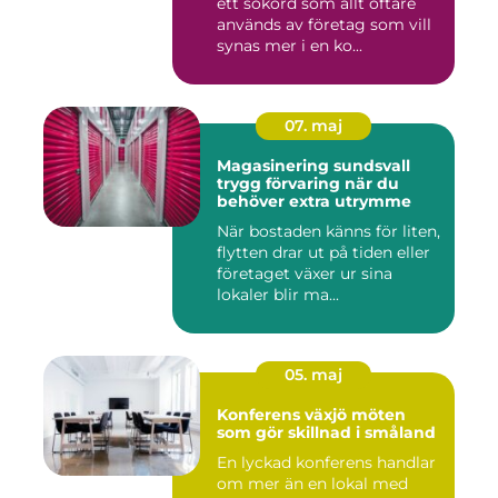
ett sökord som allt oftare
används av företag som vill
synas mer i en ko...
07. maj
Magasinering sundsvall
trygg förvaring när du
behöver extra utrymme
När bostaden känns för liten,
flytten drar ut på tiden eller
företaget växer ur sina
lokaler blir ma...
05. maj
Konferens växjö möten
som gör skillnad i småland
En lyckad konferens handlar
om mer än en lokal med