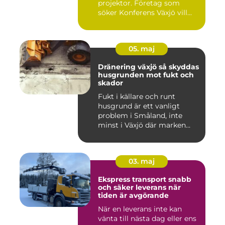
projektor. Företag som
söker Konferens Växjö vill...
05. maj
Dränering växjö så skyddas
husgrunden mot fukt och
skador
Fukt i källare och runt
husgrund är ett vanligt
problem i Småland, inte
minst i Växjö där marken
oft...
03. maj
Ekspress transport snabb
och säker leverans när
tiden är avgörande
När en leverans inte kan
vänta till nästa dag eller ens