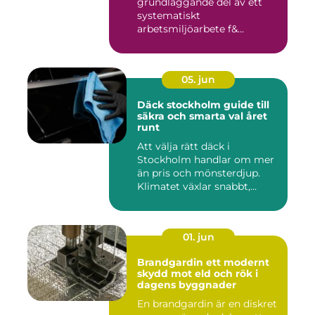
grundläggande del av ett
systematiskt
arbetsmiljöarbete f&...
05. jun
Däck stockholm guide till
säkra och smarta val året
runt
Att välja rätt däck i
Stockholm handlar om mer
än pris och mönsterdjup.
Klimatet växlar snabbt,
väga...
01. jun
Brandgardin ett modernt
skydd mot eld och rök i
dagens byggnader
En brandgardin är en diskret