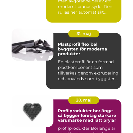
men avgörande del av ett
modernt brandskydd. Den
rullas ner automatiskt...
31. maj
Plastprofil flexibel
byggsten för moderna
produkter
En plastprofil är en formad
plastkomponent som
tillverkas genom extrudering
och används som byggsten...
20. maj
Profilprodukter borlänge
så bygger företag starkare
varumärke med rätt prylar
profilprodukter Borlänge är