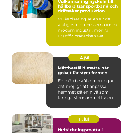
Vulkanisering nyckeln till
hållbara transportband och
driftsäker produktion
Vulkanisering är en av de
viktigaste processerna inom
modern industri, men få
utanför branschen vet ...
12. jul
Måttbeställd matta när
golvet får styra formen
En måttbeställd matta gör
det möjligt att anpassa
hemmet på en nivå som
färdiga standardmått aldrig
...
11. jul
Heltäckningsmatta i