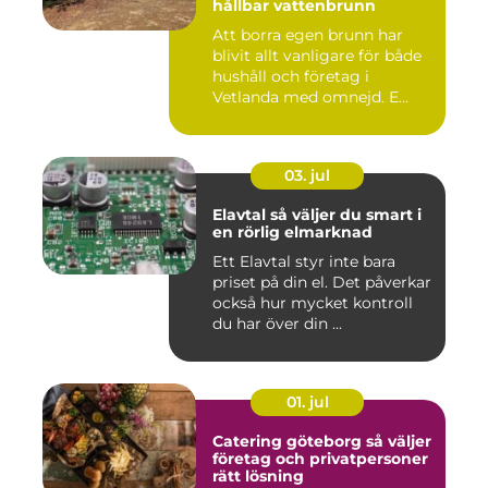
hållbar vattenbrunn
Att borra egen brunn har
blivit allt vanligare för både
hushåll och företag i
Vetlanda med omnejd. E...
03. jul
Elavtal så väljer du smart i
en rörlig elmarknad
Ett Elavtal styr inte bara
priset på din el. Det påverkar
också hur mycket kontroll
du har över din ...
01. jul
Catering göteborg så väljer
företag och privatpersoner
rätt lösning