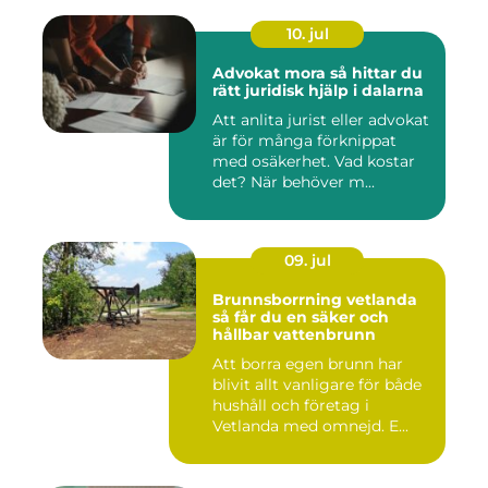
10. jul
Advokat mora så hittar du
rätt juridisk hjälp i dalarna
Att anlita jurist eller advokat
är för många förknippat
med osäkerhet. Vad kostar
det? När behöver m...
09. jul
Brunnsborrning vetlanda
så får du en säker och
hållbar vattenbrunn
Att borra egen brunn har
blivit allt vanligare för både
hushåll och företag i
Vetlanda med omnejd. E...