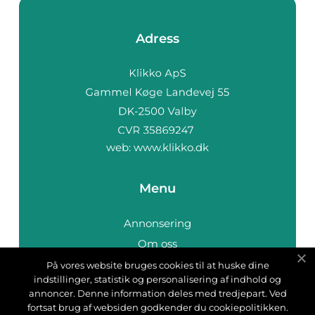
Adress
web:
www.klikko.dk
Menu
Annonsering
Om oss
Cookies
På vores website bruges cookies til at huske dine
indstillinger, statistik og personalisering af indhold og
Kontakta oss
annoncer. Denne information deles med tredjepart. Ved
Sitemap
fortsat brug af websiden godkender du cookiepolitikken.