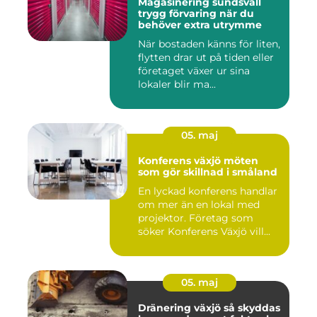
Magasinering sundsvall
trygg förvaring när du
behöver extra utrymme
När bostaden känns för liten,
flytten drar ut på tiden eller
företaget växer ur sina
lokaler blir ma...
05. maj
Konferens växjö möten
som gör skillnad i småland
En lyckad konferens handlar
om mer än en lokal med
projektor. Företag som
söker Konferens Växjö vill...
05. maj
Dränering växjö så skyddas