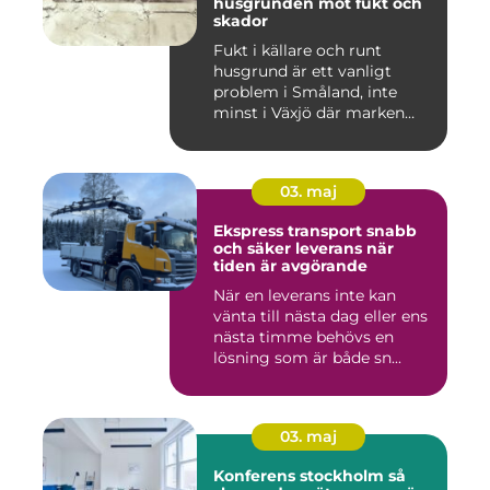
husgrunden mot fukt och
skador
Fukt i källare och runt
husgrund är ett vanligt
problem i Småland, inte
minst i Växjö där marken
oft...
03. maj
Ekspress transport snabb
och säker leverans när
tiden är avgörande
När en leverans inte kan
vänta till nästa dag eller ens
nästa timme behövs en
lösning som är både sn...
03. maj
Konferens stockholm så