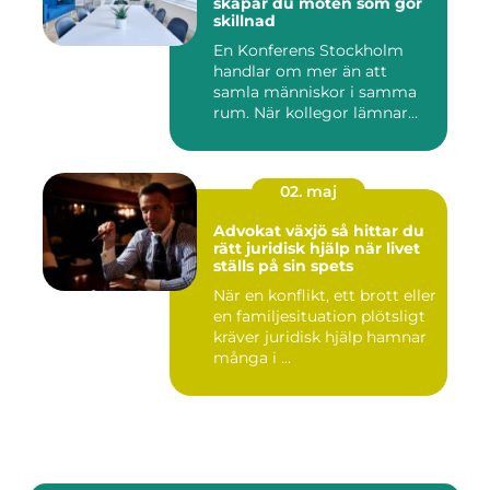
skapar du möten som gör
skillnad
En Konferens Stockholm
handlar om mer än att
samla människor i samma
rum. När kollegor lämnar
kontor...
02. maj
Advokat växjö så hittar du
rätt juridisk hjälp när livet
ställs på sin spets
När en konflikt, ett brott eller
en familjesituation plötsligt
kräver juridisk hjälp hamnar
många i ...