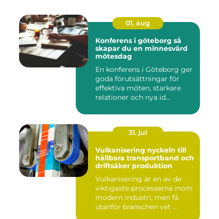
01. aug
Konferens i göteborg så
skapar du en minnesvärd
mötesdag
En konferens i Göteborg ger
goda förutsättningar för
effektiva möten, starkare
relationer och nya id...
31. jul
Vulkanisering nyckeln till
hållbara transportband och
driftsäker produktion
Vulkanisering är en av de
viktigaste processerna inom
modern industri, men få
utanför branschen vet ...