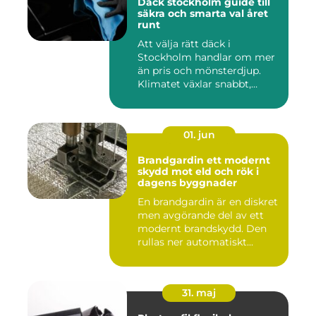
Däck stockholm guide till
säkra och smarta val året
runt
Att välja rätt däck i
Stockholm handlar om mer
än pris och mönsterdjup.
Klimatet växlar snabbt,
väga...
01. jun
Brandgardin ett modernt
skydd mot eld och rök i
dagens byggnader
En brandgardin är en diskret
men avgörande del av ett
modernt brandskydd. Den
rullas ner automatiskt...
31. maj