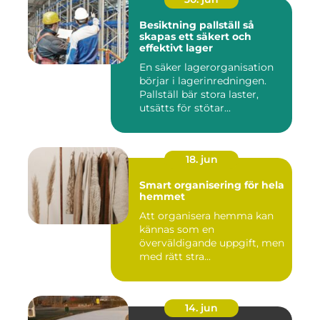
Besiktning pallställ så
skapas ett säkert och
effektivt lager
En säker lagerorganisation
börjar i lagerinredningen.
Pallställ bär stora laster,
utsätts för stötar...
18. jun
Smart organisering för hela
hemmet
Att organisera hemma kan
kännas som en
överväldigande uppgift, men
med rätt stra...
14. jun