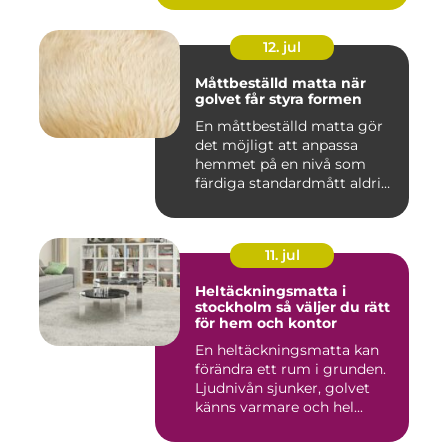
12. jul
Måttbeställd matta när
golvet får styra formen
En måttbeställd matta gör
det möjligt att anpassa
hemmet på en nivå som
färdiga standardmått aldrig
...
11. jul
Heltäckningsmatta i
stockholm så väljer du rätt
för hem och kontor
En heltäckningsmatta kan
förändra ett rum i grunden.
Ljudnivån sjunker, golvet
känns varmare och hel...