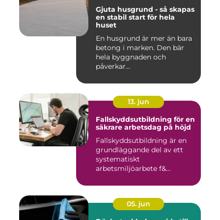
Gjuta husgrund - så skapas
en stabil start för hela
huset
En husgrund är mer än bara
betong i marken. Den bär
hela byggnaden och
påverkar...
13. jun
Fallskyddsutbildning för en
säkrare arbetsdag på höjd
Fallskyddsutbildning är en
grundläggande del av ett
systematiskt
arbetsmiljöarbete f&...
05. jun