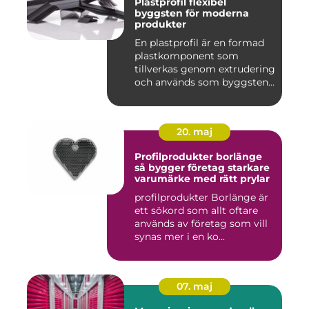
Plastprofil flexibel
byggsten för moderna
produkter
En plastprofil är en formad
plastkomponent som
tillverkas genom extrudering
och används som byggsten...
20. maj
Profilprodukter borlänge
så bygger företag starkare
varumärke med rätt prylar
profilprodukter Borlänge är
ett sökord som allt oftare
används av företag som vill
synas mer i en ko...
07. maj