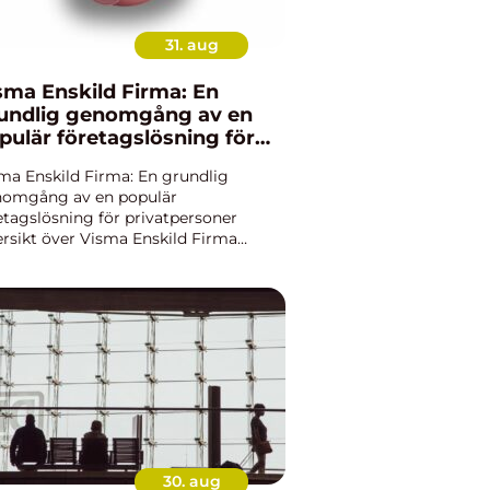
31. aug
sma Enskild Firma: En
undlig genomgång av en
pulär företagslösning för
ivatpersoner
ma Enskild Firma: En grundlig
omgång av en populär
etagslösning för privatpersoner
rsikt över Visma Enskild Firma
ma Enskild Firma är en
etagslösning som erbjuds av Visma,
 välkänt företag inom
gramvarubranschen. Det är avsett...
30. aug