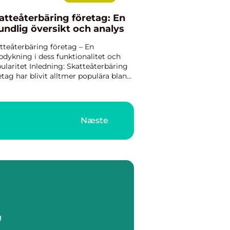
atteåterbäring företag: En
undlig översikt och analys
tteåterbäring företag – En
pdykning i dess funktionalitet och
ularitet Inledning: Skatteåterbäring
etag har blivit alltmer populära bland
vatpersoner i deras strävan att
imera avkastningen på sina
tteåterbäringar. Dessa för...
Næste
g