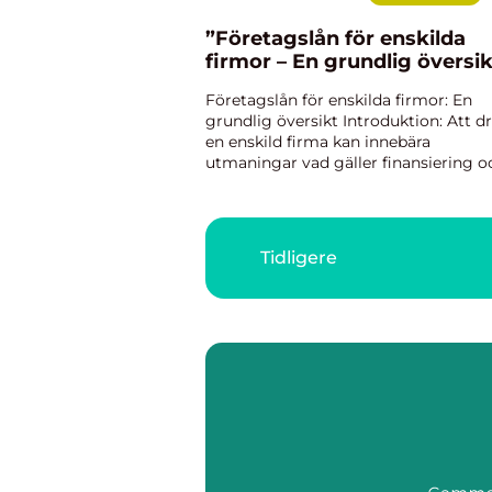
”Företagslån för enskilda
firmor – En grundlig översik
Företagslån för enskilda firmor: En
grundlig översikt Introduktion: Att dr
en enskild firma kan innebära
utmaningar vad gäller finansiering o
kapital. För att möjliggöra tillväxt oc
framgång kan företagslån vara en
värdefull resurs för enskilda...
Tidligere