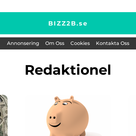
BIZZ2B.
se
Annonsering
Om Oss
Cookies
Kontakta Oss
redaktionel