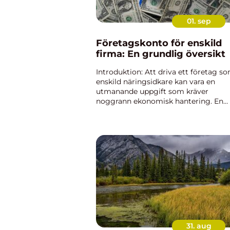
01. sep
Företagskonto för enskild
firma: En grundlig översikt
Introduktion: Att driva ett företag s
enskild näringsidkare kan vara en
utmanande uppgift som kräver
noggrann ekonomisk hantering. En
viktig del av detta är att separera
företagets ekonomi från den personl
ekonomin. Ett företagskonto för
enskild...
31. aug