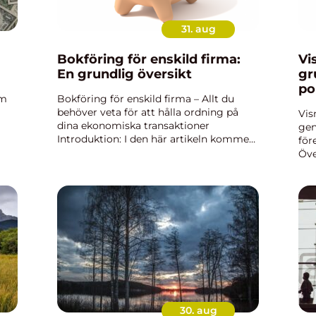
31. aug
Bokföring för enskild firma:
Vi
En grundlig översikt
gr
po
om
Bokföring för enskild firma – Allt du
pr
behöver veta för att hålla ordning på
Vis
dina ekonomiska transaktioner
gen
Introduktion: I den här artikeln kommer
för
vi att fördjupa oss i bokföring för enskild
Öve
iga
firma. Vi kommer att förklara vad
Vis
bokföring för enskil...
för
ett
pro
30. aug