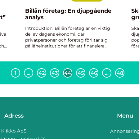
Billån företag: En djupgående
Sk
t”
analys
gr
Introduktion: Billån företag är en viktig
Ska
iva
del av dagens ekonomi, där
dju
privatpersoner och företag förlitar sig
pop
ch
på låneinstitutioner för att finansiera
för
h
sina bilköp. I denna artikel kommer vi att
pri
undersöka och utforska olika aspekter av
max
billån företag, i...
ska
1
…
42
43
44
45
46
…
48
Adress
Menu
Annonserin