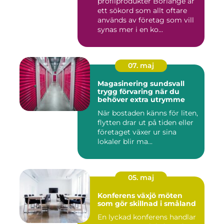
profilprodukter Borlänge är
ett sökord som allt oftare
används av företag som vill
synas mer i en ko...
07. maj
Magasinering sundsvall
trygg förvaring när du
behöver extra utrymme
När bostaden känns för liten,
flytten drar ut på tiden eller
företaget växer ur sina
lokaler blir ma...
05. maj
Konferens växjö möten
som gör skillnad i småland
En lyckad konferens handlar