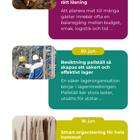
rätt lösning
Att planera mat till många
gäster innebär ofta en
balansgång mellan budget,
smak, logistik och tid. ...
30. jun
Besiktning pallställ så
skapas ett säkert och
effektivt lager
En säker lagerorganisation
börjar i lagerinredningen.
Pallställ bär stora laster,
utsätts för stötar...
18. jun
Smart organisering för hela
hemmet