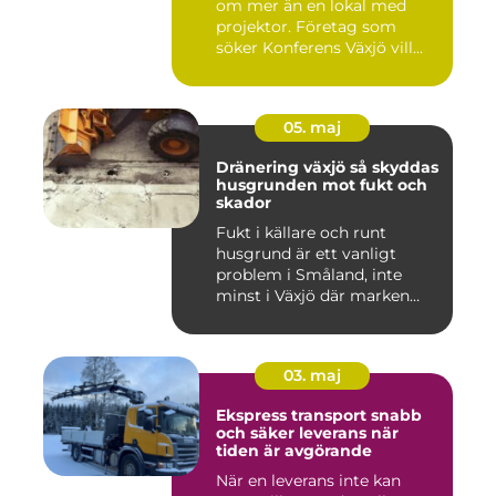
om mer än en lokal med
projektor. Företag som
söker Konferens Växjö vill...
05. maj
Dränering växjö så skyddas
husgrunden mot fukt och
skador
Fukt i källare och runt
husgrund är ett vanligt
problem i Småland, inte
minst i Växjö där marken
oft...
03. maj
Ekspress transport snabb
och säker leverans när
tiden är avgörande
När en leverans inte kan