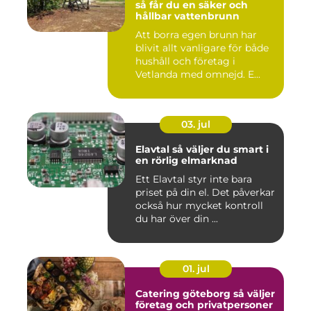
så får du en säker och
hållbar vattenbrunn
Att borra egen brunn har
blivit allt vanligare för både
hushåll och företag i
Vetlanda med omnejd. E...
03. jul
Elavtal så väljer du smart i
en rörlig elmarknad
Ett Elavtal styr inte bara
priset på din el. Det påverkar
också hur mycket kontroll
du har över din ...
01. jul
Catering göteborg så väljer
företag och privatpersoner