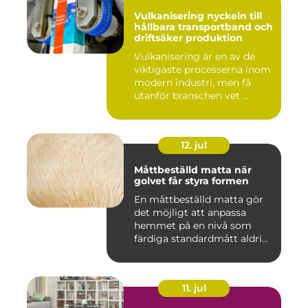
Vulkanisering nyckeln till
hållbara transportband och
driftsäker produktion
Vulkanisering är en av de
viktigaste processerna inom
modern industri, men få
utanför branschen vet ...
12. jul
Måttbeställd matta när
golvet får styra formen
En måttbeställd matta gör
det möjligt att anpassa
hemmet på en nivå som
färdiga standardmått aldrig
...
11. jul