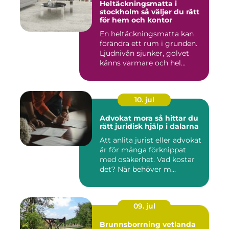
Heltäckningsmatta i
stockholm så väljer du rätt
för hem och kontor
En heltäckningsmatta kan
förändra ett rum i grunden.
Ljudnivån sjunker, golvet
känns varmare och hel...
10. jul
Advokat mora så hittar du
rätt juridisk hjälp i dalarna
Att anlita jurist eller advokat
är för många förknippat
med osäkerhet. Vad kostar
det? När behöver m...
09. jul
Brunnsborrning vetlanda