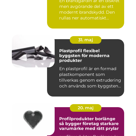
En brandgardin är en diskret
men avgörande del av ett
modernt brandskydd. Den
rullas ner automatiskt...
31. maj
Plastprofil flexibel
byggsten för moderna
produkter
En plastprofil är en formad
plastkomponent som
tillverkas genom extrudering
och används som byggsten...
20. maj
Profilprodukter borlänge
så bygger företag starkare
varumärke med rätt prylar