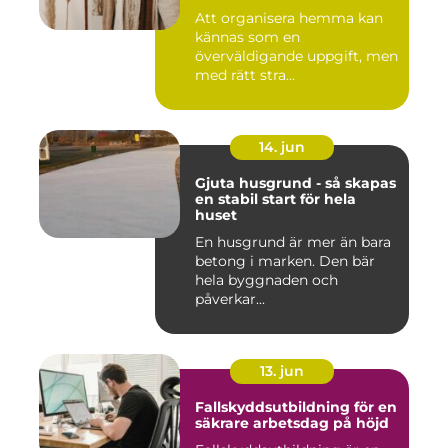
Att organisera hemma kan
kännas som en
överväldigande uppgift, men
med rätt stra...
14. jun
Gjuta husgrund - så skapas
en stabil start för hela
huset
En husgrund är mer än bara
betong i marken. Den bär
hela byggnaden och
påverkar...
13. jun
Fallskyddsutbildning för en
säkrare arbetsdag på höjd