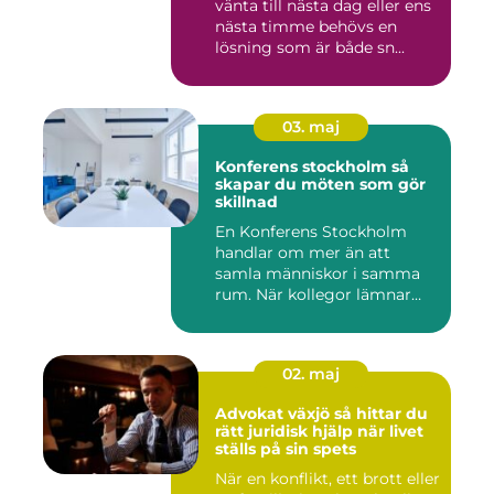
vänta till nästa dag eller ens
nästa timme behövs en
lösning som är både sn...
03. maj
Konferens stockholm så
skapar du möten som gör
skillnad
En Konferens Stockholm
handlar om mer än att
samla människor i samma
rum. När kollegor lämnar
kontor...
02. maj
Advokat växjö så hittar du
rätt juridisk hjälp när livet
ställs på sin spets
När en konflikt, ett brott eller