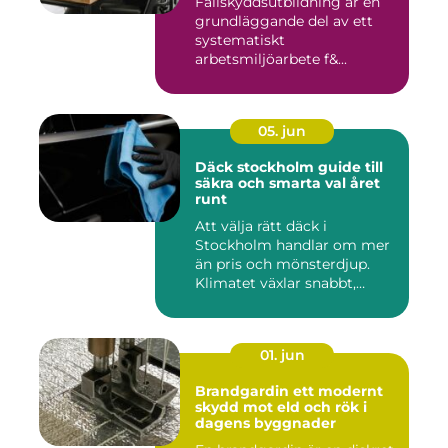
Fallskyddsutbildning är en
grundläggande del av ett
systematiskt
arbetsmiljöarbete f&...
05. jun
Däck stockholm guide till
säkra och smarta val året
runt
Att välja rätt däck i
Stockholm handlar om mer
än pris och mönsterdjup.
Klimatet växlar snabbt,
väga...
01. jun
Brandgardin ett modernt
skydd mot eld och rök i
dagens byggnader