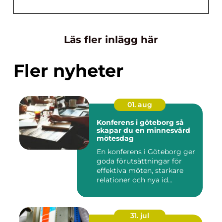
Läs fler inlägg här
Fler nyheter
01. aug
Konferens i göteborg så
skapar du en minnesvärd
mötesdag
En konferens i Göteborg ger
goda förutsättningar för
effektiva möten, starkare
relationer och nya id...
31. jul