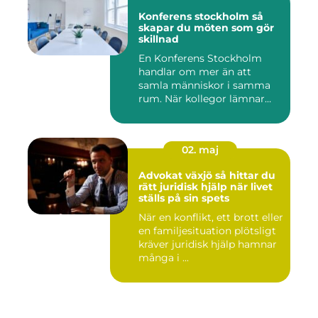
Konferens stockholm så
skapar du möten som gör
skillnad
En Konferens Stockholm
handlar om mer än att
samla människor i samma
rum. När kollegor lämnar
kontor...
02. maj
Advokat växjö så hittar du
rätt juridisk hjälp när livet
ställs på sin spets
När en konflikt, ett brott eller
en familjesituation plötsligt
kräver juridisk hjälp hamnar
många i ...