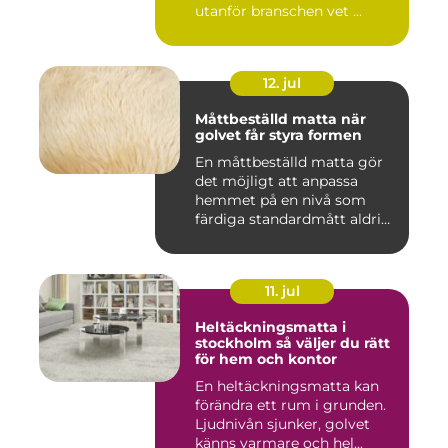
utanför branschen vet ...
12. jul
Måttbeställd matta när
golvet får styra formen
En måttbeställd matta gör
det möjligt att anpassa
hemmet på en nivå som
färdiga standardmått aldrig
...
11. jul
Heltäckningsmatta i
stockholm så väljer du rätt
för hem och kontor
En heltäckningsmatta kan
förändra ett rum i grunden.
Ljudnivån sjunker, golvet
känns varmare och hel...