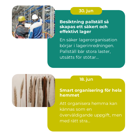
30. jun
Besiktning pallställ så
skapas ett säkert och
effektivt lager
En säker lagerorganisation
börjar i lagerinredningen.
Pallställ bär stora laster,
utsätts för stötar...
18. jun
Smart organisering för hela
hemmet
Att organisera hemma kan
kännas som en
överväldigande uppgift, men
med rätt stra...