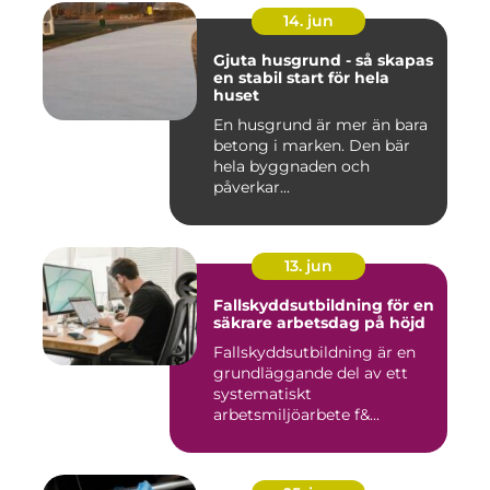
14. jun
Gjuta husgrund - så skapas
en stabil start för hela
huset
En husgrund är mer än bara
betong i marken. Den bär
hela byggnaden och
påverkar...
13. jun
Fallskyddsutbildning för en
säkrare arbetsdag på höjd
Fallskyddsutbildning är en
grundläggande del av ett
systematiskt
arbetsmiljöarbete f&...