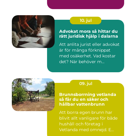
10. jul
Advokat mora så hittar du
rätt juridisk hjälp i dalarna
Att anlita jurist eller advokat
är för många förknippat
med osäkerhet. Vad kostar
det? När behöver m...
09. jul
Brunnsborrning vetlanda
så får du en säker och
hållbar vattenbrunn
Att borra egen brunn har
blivit allt vanligare för både
hushåll och företag i
Vetlanda med omnejd. E...