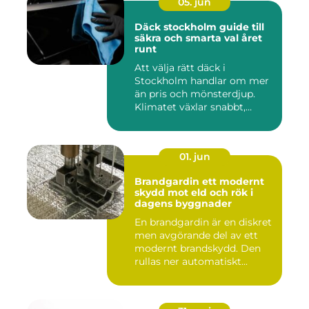
05. jun
Däck stockholm guide till
säkra och smarta val året
runt
Att välja rätt däck i
Stockholm handlar om mer
än pris och mönsterdjup.
Klimatet växlar snabbt,
väga...
01. jun
Brandgardin ett modernt
skydd mot eld och rök i
dagens byggnader
En brandgardin är en diskret
men avgörande del av ett
modernt brandskydd. Den
rullas ner automatiskt...