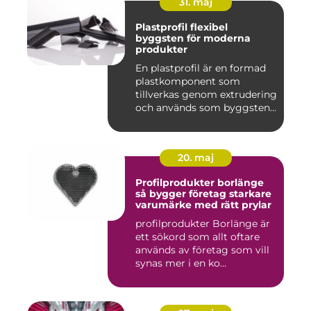
31. maj
Plastprofil flexibel
byggsten för moderna
produkter
En plastprofil är en formad
plastkomponent som
tillverkas genom extrudering
och används som byggsten...
20. maj
Profilprodukter borlänge
så bygger företag starkare
varumärke med rätt prylar
profilprodukter Borlänge är
ett sökord som allt oftare
används av företag som vill
synas mer i en ko...