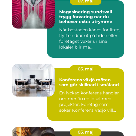
07. maj
Magasinering sundsvall
trygg förvaring när du
behöver extra utrymme
När bostaden känns för liten,
flytten drar ut på tiden eller
företaget växer ur sina
lokaler blir ma...
05. maj
Konferens växjö möten
som gör skillnad i småland
En lyckad konferens handlar
om mer än en lokal med
projektor. Företag som
söker Konferens Växjö vill...
05. maj