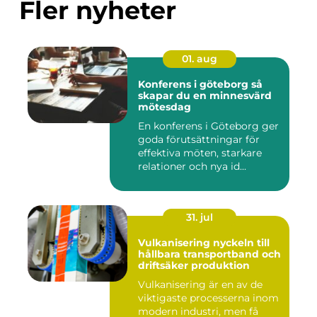
Fler nyheter
01. aug
Konferens i göteborg så
skapar du en minnesvärd
mötesdag
En konferens i Göteborg ger
goda förutsättningar för
effektiva möten, starkare
relationer och nya id...
31. jul
Vulkanisering nyckeln till
hållbara transportband och
driftsäker produktion
Vulkanisering är en av de
viktigaste processerna inom
modern industri, men få