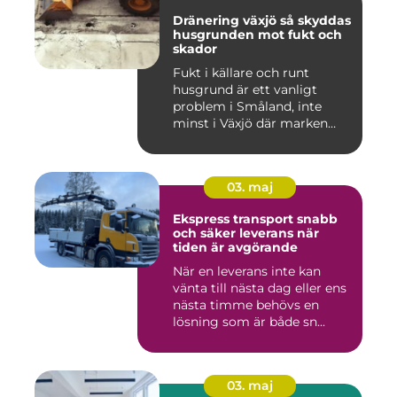
Dränering växjö så skyddas
husgrunden mot fukt och
skador
Fukt i källare och runt
husgrund är ett vanligt
problem i Småland, inte
minst i Växjö där marken
oft...
03. maj
Ekspress transport snabb
och säker leverans när
tiden är avgörande
När en leverans inte kan
vänta till nästa dag eller ens
nästa timme behövs en
lösning som är både sn...
03. maj