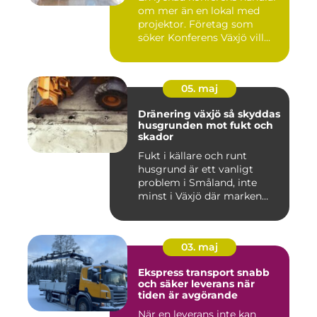
om mer än en lokal med
projektor. Företag som
söker Konferens Växjö vill...
05. maj
Dränering växjö så skyddas
husgrunden mot fukt och
skador
Fukt i källare och runt
husgrund är ett vanligt
problem i Småland, inte
minst i Växjö där marken
oft...
03. maj
Ekspress transport snabb
och säker leverans när
tiden är avgörande
När en leverans inte kan