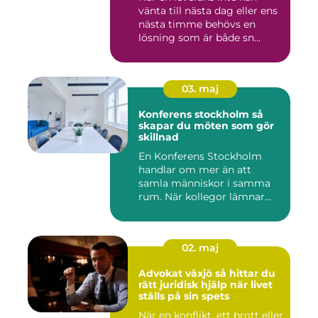
vänta till nästa dag eller ens
nästa timme behövs en
lösning som är både sn...
03. maj
Konferens stockholm så
skapar du möten som gör
skillnad
En Konferens Stockholm
handlar om mer än att
samla människor i samma
rum. När kollegor lämnar
kontor...
02. maj
Advokat växjö så hittar du
rätt juridisk hjälp när livet
ställs på sin spets
När en konflikt, ett brott eller