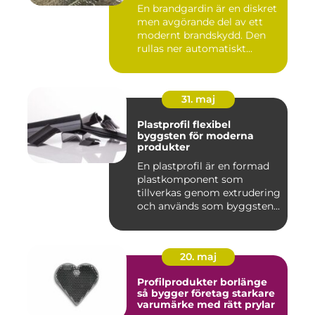
En brandgardin är en diskret
men avgörande del av ett
modernt brandskydd. Den
rullas ner automatiskt...
31. maj
Plastprofil flexibel
byggsten för moderna
produkter
En plastprofil är en formad
plastkomponent som
tillverkas genom extrudering
och används som byggsten...
20. maj
Profilprodukter borlänge
så bygger företag starkare
varumärke med rätt prylar