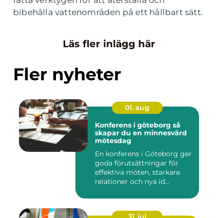
rätta verktygen för att återställa och
bibehålla vattenområden på ett hållbart sätt.
Läs fler inlägg här
Fler nyheter
01. aug
Konferens i göteborg så
skapar du en minnesvärd
mötesdag
En konferens i Göteborg ger
goda förutsättningar för
effektiva möten, starkare
relationer och nya id...
31. jul