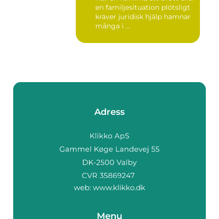
en familjesituation plötsligt
kräver juridisk hjälp hamnar
många i ...
Adress
web:
www.klikko.dk
Menu