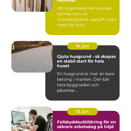
hemmet
Att organisera hemma kan
kännas som en
överväldigande uppgift, men
med rätt stra...
14. jun
Gjuta husgrund - så skapas
en stabil start för hela
huset
En husgrund är mer än bara
betong i marken. Den bär
hela byggnaden och
påverkar...
13. jun
Fallskyddsutbildning för en
säkrare arbetsdag på höjd