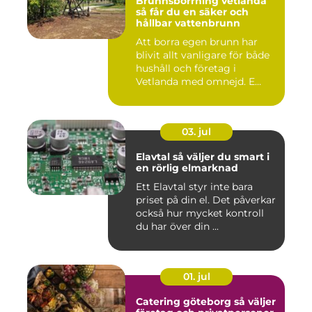
Brunnsborrning vetlanda
så får du en säker och
hållbar vattenbrunn
Att borra egen brunn har
blivit allt vanligare för både
hushåll och företag i
Vetlanda med omnejd. E...
03. jul
Elavtal så väljer du smart i
en rörlig elmarknad
Ett Elavtal styr inte bara
priset på din el. Det påverkar
också hur mycket kontroll
du har över din ...
01. jul
Catering göteborg så väljer