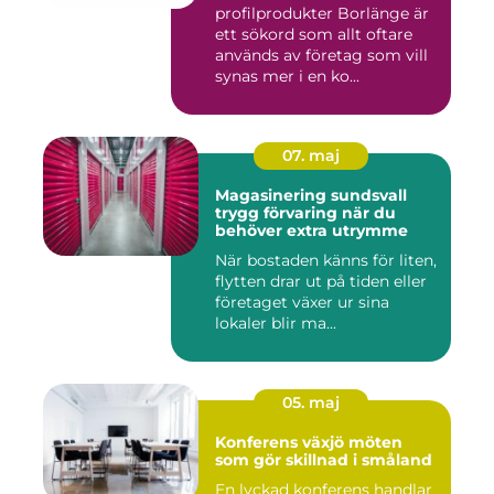
profilprodukter Borlänge är
ett sökord som allt oftare
används av företag som vill
synas mer i en ko...
07. maj
Magasinering sundsvall
trygg förvaring när du
behöver extra utrymme
När bostaden känns för liten,
flytten drar ut på tiden eller
företaget växer ur sina
lokaler blir ma...
05. maj
Konferens växjö möten
som gör skillnad i småland
En lyckad konferens handlar