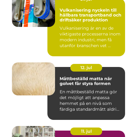
Vulkanisering nyckeln till
hållbara transportband och
driftsäker produktion
Vulkanisering är en av de
viktigaste processerna inom
modern industri, men få
utanför branschen vet ...
12. jul
Måttbeställd matta när
golvet får styra formen
En måttbeställd matta gör
det möjligt att anpassa
hemmet på en nivå som
färdiga standardmått aldrig
...
11. jul