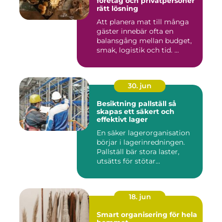
företag och privatpersoner
rätt lösning
Att planera mat till många
gäster innebär ofta en
balansgång mellan budget,
smak, logistik och tid. ...
30. jun
Besiktning pallställ så
skapas ett säkert och
effektivt lager
En säker lagerorganisation
börjar i lagerinredningen.
Pallställ bär stora laster,
utsätts för stötar...
18. jun
Smart organisering för hela