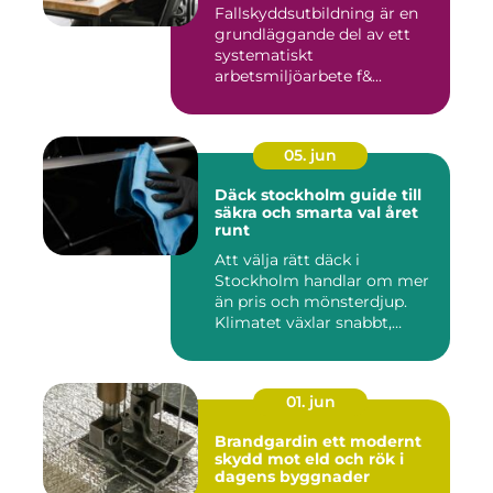
Fallskyddsutbildning är en
grundläggande del av ett
systematiskt
arbetsmiljöarbete f&...
05. jun
Däck stockholm guide till
säkra och smarta val året
runt
Att välja rätt däck i
Stockholm handlar om mer
än pris och mönsterdjup.
Klimatet växlar snabbt,
väga...
01. jun
Brandgardin ett modernt
skydd mot eld och rök i
dagens byggnader