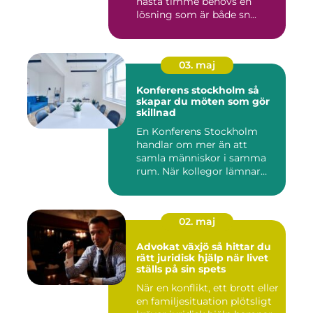
nästa timme behövs en
lösning som är både sn...
03. maj
Konferens stockholm så
skapar du möten som gör
skillnad
En Konferens Stockholm
handlar om mer än att
samla människor i samma
rum. När kollegor lämnar
kontor...
02. maj
Advokat växjö så hittar du
rätt juridisk hjälp när livet
ställs på sin spets
När en konflikt, ett brott eller
en familjesituation plötsligt