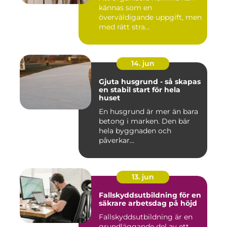
kännas som en
överväldigande uppgift, men
med rätt stra...
14. jun
Gjuta husgrund - så skapas
en stabil start för hela
huset
En husgrund är mer än bara
betong i marken. Den bär
hela byggnaden och
påverkar...
13. jun
Fallskyddsutbildning för en
säkrare arbetsdag på höjd
Fallskyddsutbildning är en
grundläggande del av ett