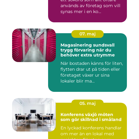
används av företag som vill
synas mer i en ko...
07. maj
Magasinering sundsvall
trygg förvaring när du
behöver extra utrymme
När bostaden känns för liten,
flytten drar ut på tiden eller
företaget växer ur sina
lokaler blir ma...
05. maj
Konferens växjö möten
som gör skillnad i småland
En lyckad konferens handlar
om mer än en lokal med