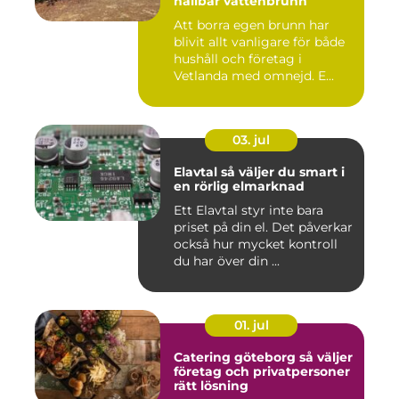
hållbar vattenbrunn
Att borra egen brunn har
blivit allt vanligare för både
hushåll och företag i
Vetlanda med omnejd. E...
03. jul
Elavtal så väljer du smart i
en rörlig elmarknad
Ett Elavtal styr inte bara
priset på din el. Det påverkar
också hur mycket kontroll
du har över din ...
01. jul
Catering göteborg så väljer
företag och privatpersoner
rätt lösning