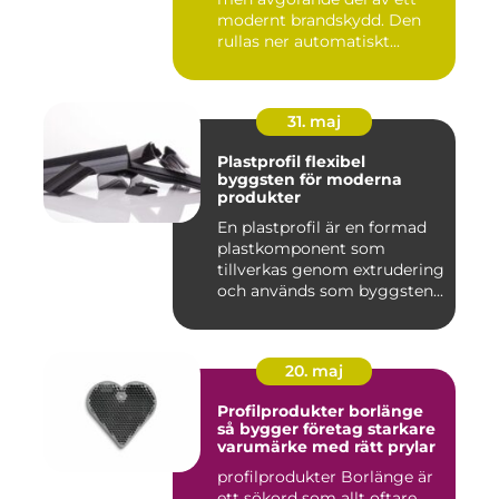
modernt brandskydd. Den
rullas ner automatiskt...
31. maj
Plastprofil flexibel
byggsten för moderna
produkter
En plastprofil är en formad
plastkomponent som
tillverkas genom extrudering
och används som byggsten...
20. maj
Profilprodukter borlänge
så bygger företag starkare
varumärke med rätt prylar
profilprodukter Borlänge är
ett sökord som allt oftare