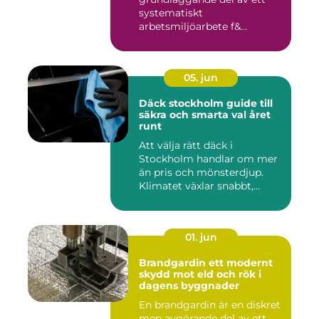
systematiskt
arbetsmiljöarbete f&...
05. jun
Däck stockholm guide till
säkra och smarta val året
runt
Att välja rätt däck i
Stockholm handlar om mer
än pris och mönsterdjup.
Klimatet växlar snabbt,
väga...
01. jun
Brandgardin ett modernt
skydd mot eld och rök i
dagens byggnader
En brandgardin är en diskret
men avgörande del av ett