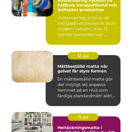
Vulkanisering nyckeln till
hållbara transportband och
driftsäker produktion
Vulkanisering är en av de
viktigaste processerna inom
modern industri, men få
utanför branschen vet ...
12. jul
Måttbeställd matta när
golvet får styra formen
En måttbeställd matta gör
det möjligt att anpassa
hemmet på en nivå som
färdiga standardmått aldrig
...
11. jul
Heltäckningsmatta i