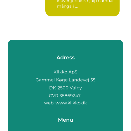
kräver juridisk hjälp hamnar
många i ...
Adress
web:
www.klikko.dk
Menu