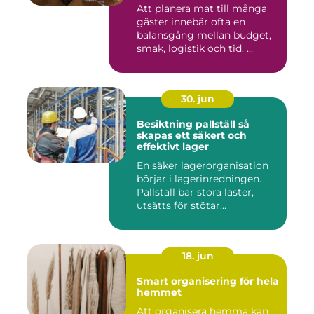
Att planera mat till många
gäster innebär ofta en
balansgång mellan budget,
smak, logistik och tid. ...
30. jun
Besiktning pallställ så
skapas ett säkert och
effektivt lager
En säker lagerorganisation
börjar i lagerinredningen.
Pallställ bär stora laster,
utsätts för stötar...
18. jun
Smart organisering för hela
hemmet
Att organisera hemma kan