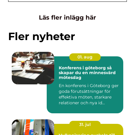
Läs fler inlägg här
Fler nyheter
01. aug
Konferens i göteborg så
skapar du en minnesvärd
mötesdag
En konferens i Göteborg ger
goda förutsättningar för
effektiva möten, starkare
relationer och nya id...
31. jul