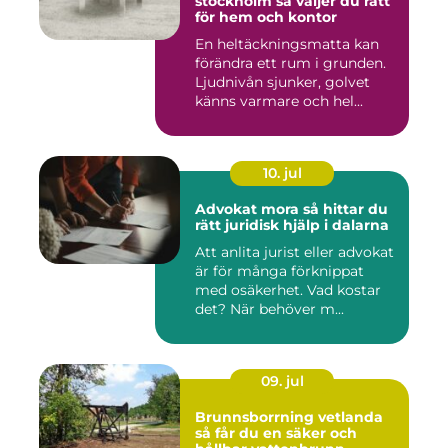
stockholm så väljer du rätt
för hem och kontor
En heltäckningsmatta kan
förändra ett rum i grunden.
Ljudnivån sjunker, golvet
känns varmare och hel...
10. jul
Advokat mora så hittar du
rätt juridisk hjälp i dalarna
Att anlita jurist eller advokat
är för många förknippat
med osäkerhet. Vad kostar
det? När behöver m...
09. jul
Brunnsborrning vetlanda
så får du en säker och