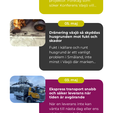
projektor. Företag som
söker Konferens Växjö vill...
05. maj
Dränering växjö så skyddas
husgrunden mot fukt och
skador
Fukt i källare och runt
husgrund är ett vanligt
problem i Småland, inte
minst i Växjö där marken
oft...
03. maj
Ekspress transport snabb
och säker leverans när
tiden är avgörande
När en leverans inte kan
vänta till nästa dag eller ens