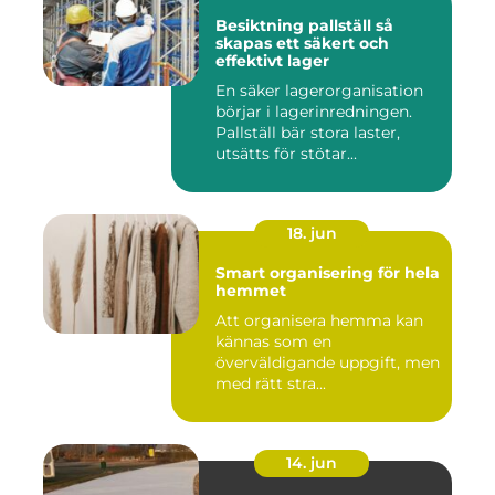
Besiktning pallställ så
skapas ett säkert och
effektivt lager
En säker lagerorganisation
börjar i lagerinredningen.
Pallställ bär stora laster,
utsätts för stötar...
18. jun
Smart organisering för hela
hemmet
Att organisera hemma kan
kännas som en
överväldigande uppgift, men
med rätt stra...
14. jun