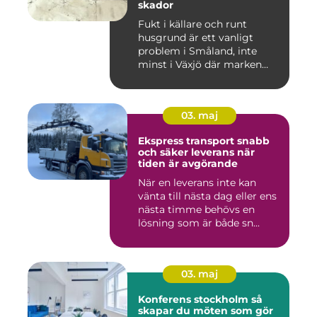
skador
Fukt i källare och runt
husgrund är ett vanligt
problem i Småland, inte
minst i Växjö där marken
oft...
03. maj
Ekspress transport snabb
och säker leverans när
tiden är avgörande
När en leverans inte kan
vänta till nästa dag eller ens
nästa timme behövs en
lösning som är både sn...
03. maj
Konferens stockholm så
skapar du möten som gör