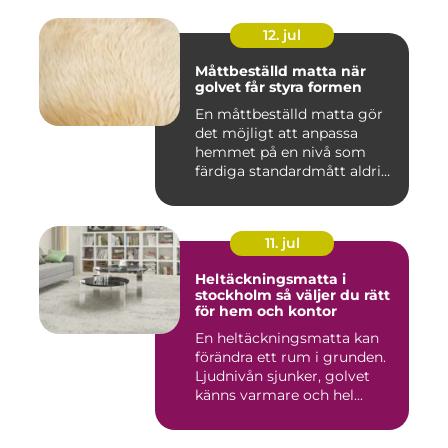
12. jul
Måttbeställd matta när
golvet får styra formen
En måttbeställd matta gör
det möjligt att anpassa
hemmet på en nivå som
färdiga standardmått aldrig
...
11. jul
Heltäckningsmatta i
stockholm så väljer du rätt
för hem och kontor
En heltäckningsmatta kan
förändra ett rum i grunden.
Ljudnivån sjunker, golvet
känns varmare och hel...