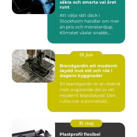
säkra och smarta val året
runt
Att välja rätt däck i
Stockholm handlar om mer
än pris och mönsterdjup.
Klimatet växlar snabbt,
väga...
01. jun
Brandgardin ett modernt
skydd mot eld och rök i
dagens byggnader
En brandgardin är en diskret
men avgörande del av ett
modernt brandskydd. Den
rullas ner automatiskt...
31. maj
Plastprofil flexibel