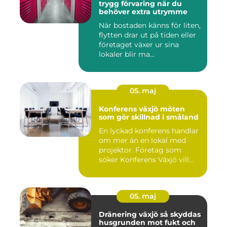
trygg förvaring när du
behöver extra utrymme
När bostaden känns för liten,
flytten drar ut på tiden eller
företaget växer ur sina
lokaler blir ma...
05. maj
Konferens växjö möten
som gör skillnad i småland
En lyckad konferens handlar
om mer än en lokal med
projektor. Företag som
söker Konferens Växjö vill...
05. maj
Dränering växjö så skyddas
husgrunden mot fukt och