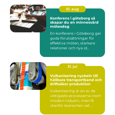
01. aug
Konferens i göteborg så
skapar du en minnesvärd
mötesdag
En konferens i Göteborg ger
goda förutsättningar för
effektiva möten, starkare
relationer och nya id...
31. jul
Vulkanisering nyckeln till
hållbara transportband och
driftsäker produktion
Vulkanisering är en av de
viktigaste processerna inom
modern industri, men få
utanför branschen vet ...