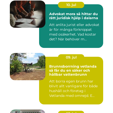
10. jul
Advokat mora så hittar du
rätt juridisk hjälp i dalarna
Att anlita jurist eller advokat
är för många förknippat
med osäkerhet. Vad kostar
det? När behöver m...
09. jul
Brunnsborrning vetlanda
så får du en säker och
hållbar vattenbrunn
Att borra egen brunn har
blivit allt vanligare för både
hushåll och företag i
Vetlanda med omnejd. E...