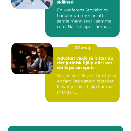
skillnad
En Konferens Stockholm
handlar om mer än att
samla människor i samma
rum. När kollegor lämnar
kontor...
02. maj
Advokat växjö så hittar du
rätt juridisk hjälp när livet
ställs på sin spets
När en konflikt, ett brott eller
en familjesituation plötsligt
kräver juridisk hjälp hamnar
många i ...