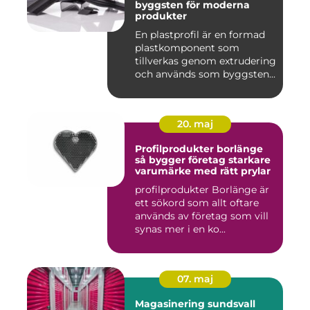
byggsten för moderna
produkter
En plastprofil är en formad
plastkomponent som
tillverkas genom extrudering
och används som byggsten...
20. maj
Profilprodukter borlänge
så bygger företag starkare
varumärke med rätt prylar
profilprodukter Borlänge är
ett sökord som allt oftare
används av företag som vill
synas mer i en ko...
07. maj
Magasinering sundsvall