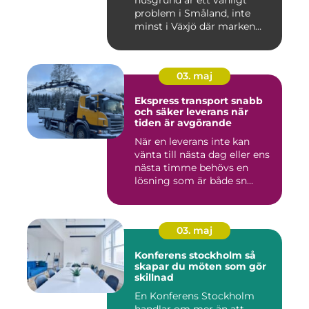
husgrund är ett vanligt
problem i Småland, inte
minst i Växjö där marken
oft...
03. maj
Ekspress transport snabb
och säker leverans när
tiden är avgörande
När en leverans inte kan
vänta till nästa dag eller ens
nästa timme behövs en
lösning som är både sn...
03. maj
Konferens stockholm så
skapar du möten som gör
skillnad
En Konferens Stockholm