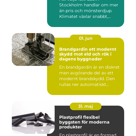
Stockholm handlar om mer
än pris och mönsterdjup.
Klimatet växlar snabbt,
väga...
01. jun
Brandgardin ett modernt
skydd mot eld och rök i
dagens byggnader
En brandgardin är en diskret
men avgörande del av ett
modernt brandskydd. Den
rullas ner automatiskt...
31. maj
Plastprofil flexibel
byggsten för moderna
produkter
En plastprofil är en formad