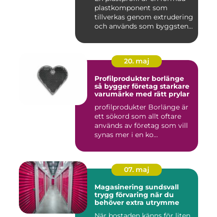
plastkomponent som
tillverkas genom extrudering
och används som byggsten...
20. maj
Profilprodukter borlänge
så bygger företag starkare
varumärke med rätt prylar
profilprodukter Borlänge är
ett sökord som allt oftare
används av företag som vill
synas mer i en ko...
07. maj
Magasinering sundsvall
trygg förvaring när du
behöver extra utrymme
När bostaden känns för liten,