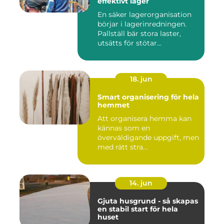
effektivt lager
En säker lagerorganisation
börjar i lagerinredningen.
Pallställ bär stora laster,
utsätts för stötar...
18. jun
Smart organisering för hela
hemmet
Att organisera hemma kan
kännas som en
överväldigande uppgift, men
med rätt stra...
14. jun
Gjuta husgrund - så skapas
en stabil start för hela
huset