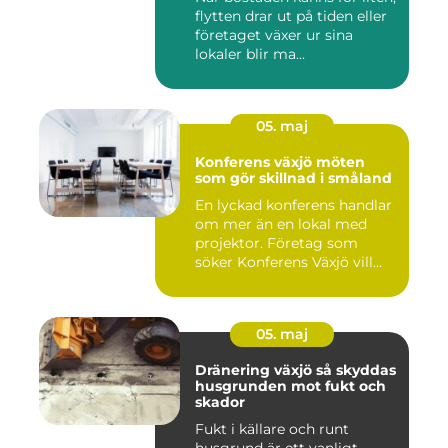
flytten drar ut på tiden eller
företaget växer ur sina
lokaler blir ma...
05. maj
Konferens växjö möten
som gör skillnad i småland
En lyckad konferens handlar
om mer än en lokal med
projektor. Företag som
söker Konferens Växjö vill...
05. maj
Dränering växjö så skyddas
husgrunden mot fukt och
skador
Fukt i källare och runt