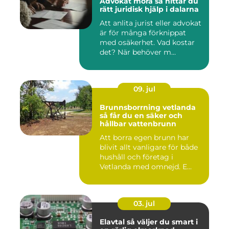
Advokat mora så hittar du
rätt juridisk hjälp i dalarna
Att anlita jurist eller advokat
är för många förknippat
med osäkerhet. Vad kostar
det? När behöver m...
09. jul
Brunnsborrning vetlanda
så får du en säker och
hållbar vattenbrunn
Att borra egen brunn har
blivit allt vanligare för både
hushåll och företag i
Vetlanda med omnejd. E...
03. jul
Elavtal så väljer du smart i