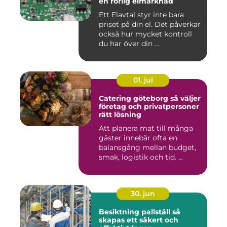
en rörlig elmarknad
Ett Elavtal styr inte bara
priset på din el. Det påverkar
också hur mycket kontroll
du har över din ...
01. jul
Catering göteborg så väljer
företag och privatpersoner
rätt lösning
Att planera mat till många
gäster innebär ofta en
balansgång mellan budget,
smak, logistik och tid. ...
30. jun
Besiktning pallställ så
skapas ett säkert och