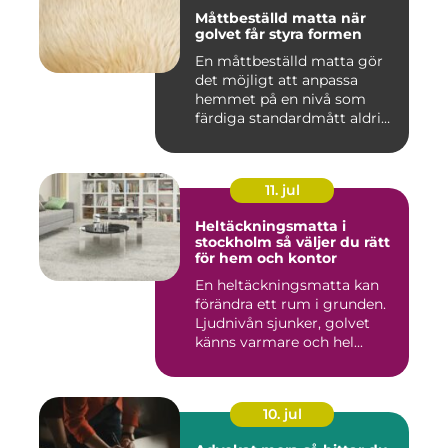
Måttbeställd matta när
golvet får styra formen
En måttbeställd matta gör
det möjligt att anpassa
hemmet på en nivå som
färdiga standardmått aldrig
...
11. jul
Heltäckningsmatta i
stockholm så väljer du rätt
för hem och kontor
En heltäckningsmatta kan
förändra ett rum i grunden.
Ljudnivån sjunker, golvet
känns varmare och hel...
10. jul