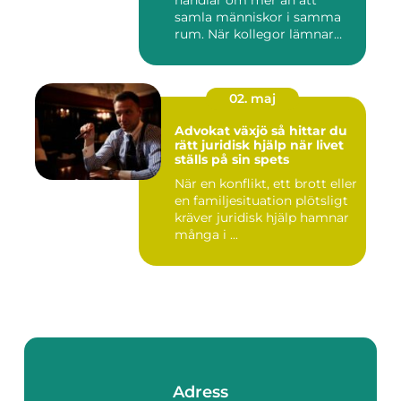
handlar om mer än att
samla människor i samma
rum. När kollegor lämnar
kontor...
02. maj
Advokat växjö så hittar du
rätt juridisk hjälp när livet
ställs på sin spets
När en konflikt, ett brott eller
en familjesituation plötsligt
kräver juridisk hjälp hamnar
många i ...
Adress