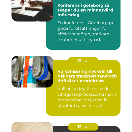
Konferens i göteborg så
skapar du en minnesvärd
mötesdag
En konferens i Göteborg ger
goda förutsättningar för
effektiva möten, starkare
relationer och nya id...
31. jul
Vulkanisering nyckeln till
hållbara transportband och
driftsäker produktion
Vulkanisering är en av de
viktigaste processerna inom
modern industri, men få
utanför branschen vet ...
12. jul