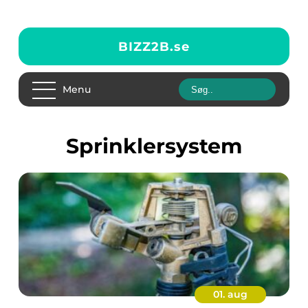
BIZZ2B.
se
Menu
sprinklersystem
01. aug