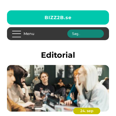
BIZZ2B.
se
Menu
editorial
24. sep