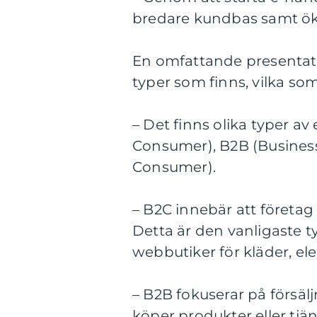
bredare kundbas samt öka
En omfattande presentatio
typer som finns, vilka som
– Det finns olika typer a
Consumer), B2B (Busines
Consumer).
– B2C innebär att företag 
Detta är den vanligaste 
webbutiker för kläder, el
– B2B fokuserar på försäl
köper produkter eller tjä