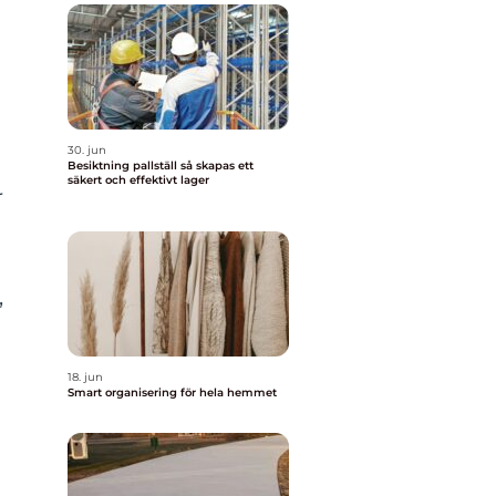
a
30. jun
Besiktning pallställ så skapas ett
säkert och effektivt lager
r
,
18. jun
Smart organisering för hela hemmet