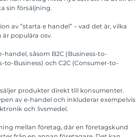
 sin försäljning.
n av ”starta e handel” – vad det är, vilka
 är populära osv.
v e-handel, såsom B2C (Business-to-
s-to-Business) och C2C (Consumer-to-
säljer produkter direkt till konsumenter.
typen av e-handel och inkluderar exempelvis
ektronik och livsmedel.
jning mellan företag, där en företagskund
nster från en annan företagare. Det kan