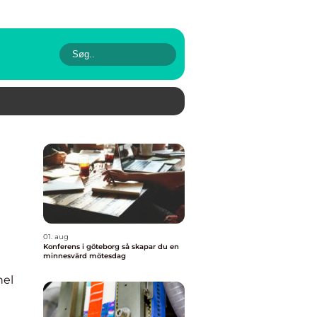
01. aug
Konferens i göteborg så skapar du en
minnesvärd mötesdag
nel