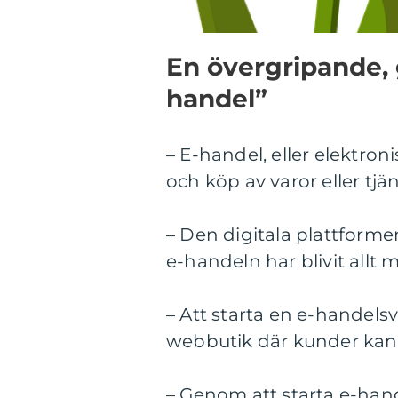
En övergripande, 
handel”
– E-handel, eller elektron
och köp av varor eller tjän
– Den digitala plattformen
e-handeln har blivit allt 
– Att starta en e-handel
webbutik där kunder kan k
– Genom att starta e-hande