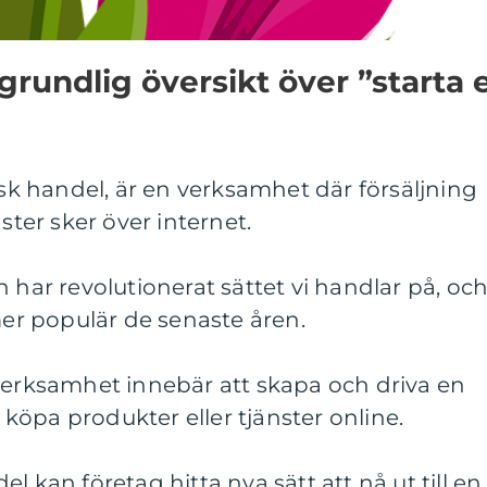
grundlig översikt över ”starta 
isk handel, är en verksamhet där försäljning
ster sker över internet.
 har revolutionerat sättet vi handlar på, oc
mer populär de senaste åren.
sverksamhet innebär att skapa och driva en
öpa produkter eller tjänster online.
l kan företag hitta nya sätt att nå ut till en