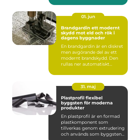
väga...
01. jun
Brandgardin ett modernt
skydd mot eld och rök i
dagens byggnader
En brandgardin är en diskret
men avgörande del av ett
modernt brandskydd. Den
rullas ner automatiskt...
31. maj
Plastprofil flexibel
byggsten för moderna
produkter
En plastprofil är en formad
plastkomponent som
tillverkas genom extrudering
och används som byggsten...