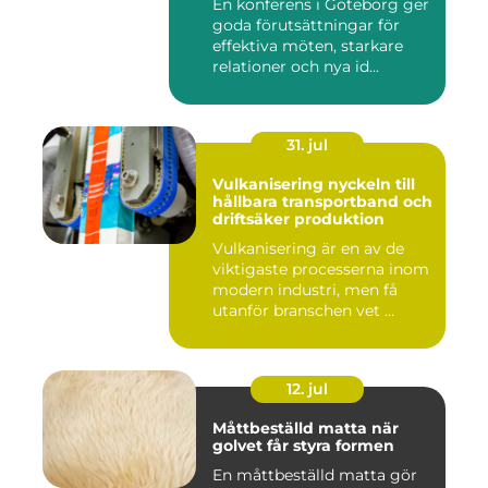
En konferens i Göteborg ger
goda förutsättningar för
effektiva möten, starkare
relationer och nya id...
31. jul
Vulkanisering nyckeln till
hållbara transportband och
driftsäker produktion
Vulkanisering är en av de
viktigaste processerna inom
modern industri, men få
utanför branschen vet ...
12. jul
Måttbeställd matta när
golvet får styra formen
En måttbeställd matta gör