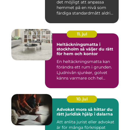
det möjligt att anpassa
hemmet på en nivå som
färdiga standardmått aldrig
...
11. jul
Heltäckningsmatta i
stockholm så väljer du rätt
för hem och kontor
En heltäckningsmatta kan
förändra ett rum i grunden.
Ljudnivån sjunker, golvet
känns varmare och hel...
10. jul
Advokat mora så hittar du
rätt juridisk hjälp i dalarna
Att anlita jurist eller advokat
är för många förknippat