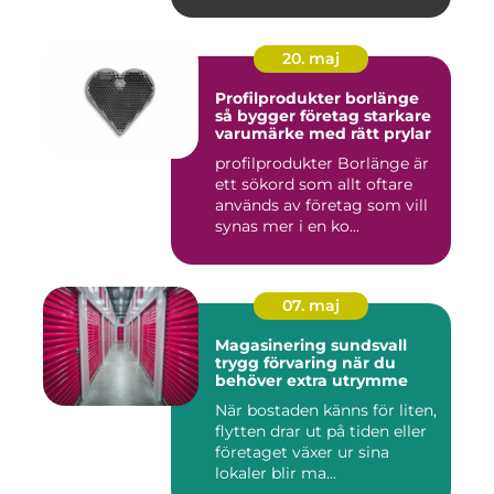
20. maj
Profilprodukter borlänge
så bygger företag starkare
varumärke med rätt prylar
profilprodukter Borlänge är
ett sökord som allt oftare
används av företag som vill
synas mer i en ko...
07. maj
Magasinering sundsvall
trygg förvaring när du
behöver extra utrymme
När bostaden känns för liten,
flytten drar ut på tiden eller
företaget växer ur sina
lokaler blir ma...