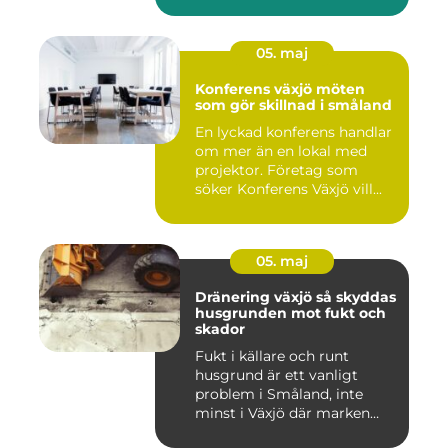
05. maj
Konferens växjö möten
som gör skillnad i småland
En lyckad konferens handlar
om mer än en lokal med
projektor. Företag som
söker Konferens Växjö vill...
05. maj
Dränering växjö så skyddas
husgrunden mot fukt och
skador
Fukt i källare och runt
husgrund är ett vanligt
problem i Småland, inte
minst i Växjö där marken
oft...