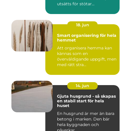
utsätts för stötar...
18. jun
Smart organisering för hela
hemmet
Att organisera hemma kan
kännas som en
överväldigande uppgift, men
med rätt stra...
14. jun
Gjuta husgrund - så skapas
en stabil start för hela
huset
En husgrund är mer än bara
betong i marken. Den bär
hela byggnaden och
påverkar...