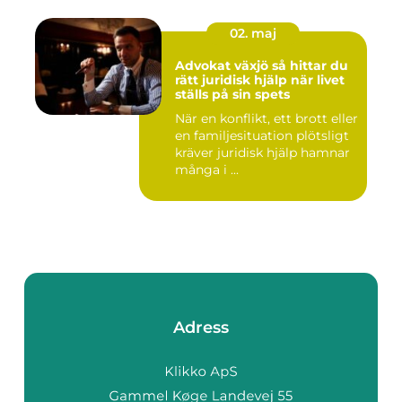
02. maj
Advokat växjö så hittar du
rätt juridisk hjälp när livet
ställs på sin spets
När en konflikt, ett brott eller
en familjesituation plötsligt
kräver juridisk hjälp hamnar
många i ...
Adress