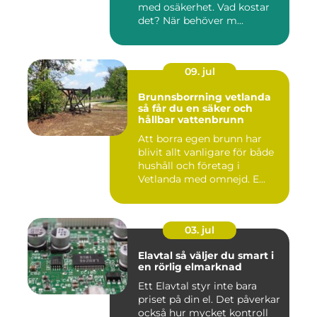
med osäkerhet. Vad kostar
det? När behöver m...
09. jul
Brunnsborrning vetlanda
så får du en säker och
hållbar vattenbrunn
Att borra egen brunn har
blivit allt vanligare för både
hushåll och företag i
Vetlanda med omnejd. E...
03. jul
Elavtal så väljer du smart i
en rörlig elmarknad
Ett Elavtal styr inte bara
priset på din el. Det påverkar
också hur mycket kontroll