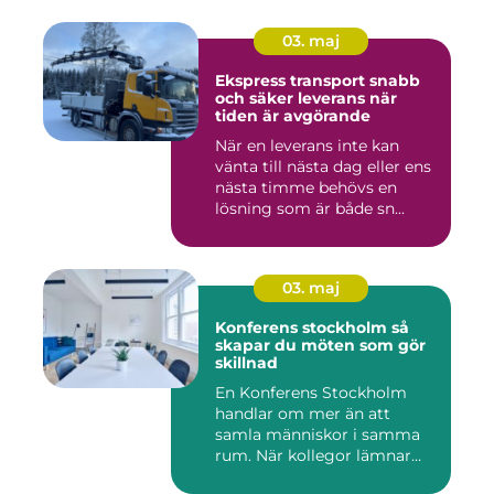
03. maj
Ekspress transport snabb
och säker leverans när
tiden är avgörande
När en leverans inte kan
vänta till nästa dag eller ens
nästa timme behövs en
lösning som är både sn...
03. maj
Konferens stockholm så
skapar du möten som gör
skillnad
En Konferens Stockholm
handlar om mer än att
samla människor i samma
rum. När kollegor lämnar
kontor...