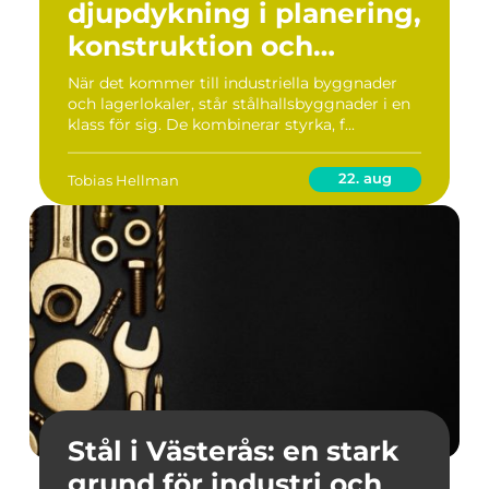
djupdykning i planering,
konstruktion och
underhåll
När det kommer till industriella byggnader
och lagerlokaler, står stålhallsbyggnader i en
klass för sig. De kombinerar styrka, f...
22. aug
Tobias Hellman
Stål i Västerås: en stark
grund för industri och