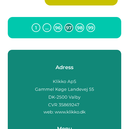
1
…
96
97
98
99
Adress
web:
www.klikko.dk
Menu