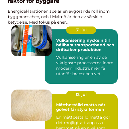
faktor för byggare
Energideklarationen spelar en avgörande roll inom
byggbranschen, och i Malmö är den av särskild
betydelse. Med fokus på ener...
31. jul
Vulkanisering nyckeln till
hållbara transportband och
driftsäker produktion
Vulkanisering är en av de
viktigaste processerna inom
modern industri, men få
utanför branschen vet ...
12. jul
Måttbeställd matta när
golvet får styra formen
En måttbeställd matta gör
det möjligt att anpassa
hemmet på en nivå som