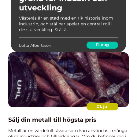
utveckling
Västerås är en stad med en rik historia inom
industrin, och stål har spelat en central roll i
dess utveckling. Stål ä...
11. aug
Lotta Albertsson
01. jul
Sälj din metall till högsta pris
Metall är en värdefull råvara som kan användas i många
olika industrier och tillverkningar. Om du befinner dig i