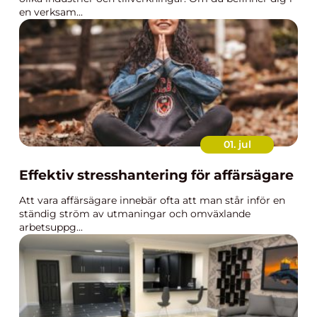
en verksam...
01. jul
Effektiv stresshantering för affärsägare
Att vara affärsägare innebär ofta att man står inför en
ständig ström av utmaningar och omväxlande
arbetsuppg...