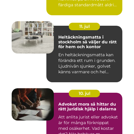
färdiga standardmått aldrig
...
11. jul
Heltäckningsmatta i
stockholm så väljer du rätt
för hem och kontor
En heltäckningsmatta kan
förändra ett rum i grunden.
Ljudnivån sjunker, golvet
känns varmare och hel...
10. jul
Advokat mora så hittar du
rätt juridisk hjälp i dalarna
Att anlita jurist eller advokat
är för många förknippat
med osäkerhet. Vad kostar