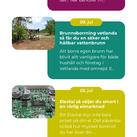
det? När behöver m...
09. jul
Brunnsborrning vetlanda
så får du en säker och
hållbar vattenbrunn
Att borra egen brunn har
blivit allt vanligare för både
hushåll och företag i
Vetlanda med omnejd. E...
03. jul
Elavtal så väljer du smart i
en rörlig elmarknad
Ett Elavtal styr inte bara
priset på din el. Det påverkar
också hur mycket kontroll
du har över din ...