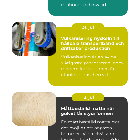
relationer och nya id...
31. jul
Vulkanisering nyckeln till
hållbara transportband och
driftsäker produktion
Vulkanisering är en av de
viktigaste processerna inom
modern industri, men få
utanför branschen vet ...
12. jul
Måttbeställd matta när
golvet får styra formen
En måttbeställd matta gör
det möjligt att anpassa
hemmet på en nivå som
färdiga standardmått aldrig