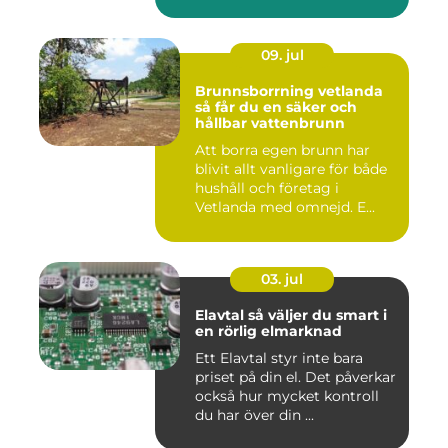
09. jul
Brunnsborrning vetlanda
så får du en säker och
hållbar vattenbrunn
Att borra egen brunn har
blivit allt vanligare för både
hushåll och företag i
Vetlanda med omnejd. E...
03. jul
Elavtal så väljer du smart i
en rörlig elmarknad
Ett Elavtal styr inte bara
priset på din el. Det påverkar
också hur mycket kontroll
du har över din ...