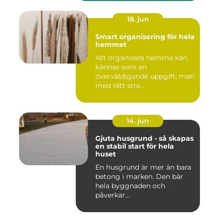
18. jun
Smart organisering för hela
hemmet
Att organisera hemma kan
kännas som en
överväldigande uppgift, men
med rätt stra...
14. jun
Gjuta husgrund - så skapas
en stabil start för hela
huset
En husgrund är mer än bara
betong i marken. Den bär
hela byggnaden och
påverkar...