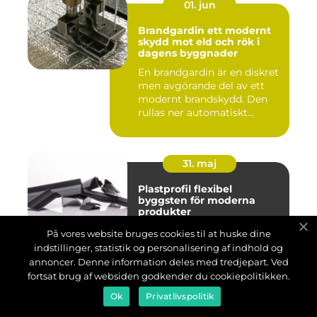
01. jun
Brandgardin ett modernt
skydd mot eld och rök i
dagens byggnader
En brandgardin är en diskret
men avgörande del av ett
modernt brandskydd. Den
rullas ner automatiskt...
31. maj
Plastprofil flexibel
byggsten för moderna
produkter
En plastprofil är en formad
På vores website bruges cookies til at huske dine
plastkomponent som
indstillinger, statistik og personalisering af indhold og
tillverkas genom extrudering
annoncer. Denne information deles med tredjepart. Ved
och används som byggsten...
fortsat brug af websiden godkender du cookiepolitikken.
Ok
Privatlivspolitik