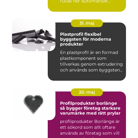
rullas ner automatiskt...
31. maj
Plastprofil flexibel
byggsten för moderna
produkter
En plastprofil är en formad
plastkomponent som
tillverkas genom extrudering
och används som byggsten...
20. maj
Profilprodukter borlänge
så bygger företag starkare
varumärke med rätt prylar
profilprodukter Borlänge är
ett sökord som allt oftare
används av företag som vill