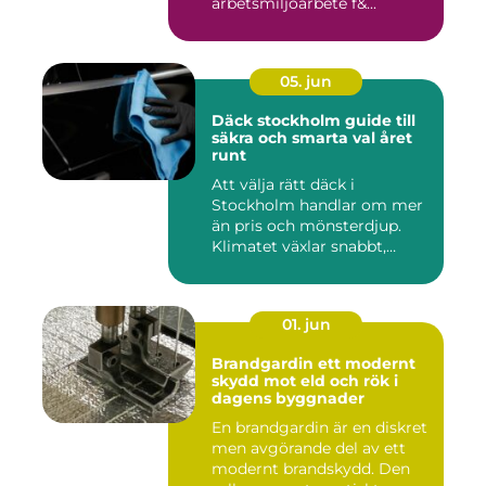
arbetsmiljöarbete f&...
05. jun
Däck stockholm guide till
säkra och smarta val året
runt
Att välja rätt däck i
Stockholm handlar om mer
än pris och mönsterdjup.
Klimatet växlar snabbt,
väga...
01. jun
Brandgardin ett modernt
skydd mot eld och rök i
dagens byggnader
En brandgardin är en diskret
men avgörande del av ett
modernt brandskydd. Den