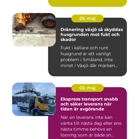
05. maj
Dränering växjö så skyddas
husgrunden mot fukt och
skador
Fukt i källare och runt
husgrund är ett vanligt
problem i Småland, inte
minst i Växjö där marken
oft...
03. maj
Ekspress transport snabb
och säker leverans när
tiden är avgörande
När en leverans inte kan
vänta till nästa dag eller ens
nästa timme behövs en
lösning som är både sn...