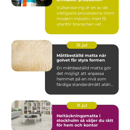
Vulkanisering är en av de
viktigaste processerna inom
modern industri, men få
utanför branschen vet ...
12. jul
Måttbeställd matta när
golvet får styra formen
En måttbeställd matta gör
det möjligt att anpassa
hemmet på en nivå som
färdiga standardmått aldrig
...
11. jul
Heltäckningsmatta i
stockholm så väljer du rätt
för hem och kontor