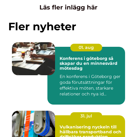
Läs fler inlägg här
Fler nyheter
01. aug
Konferens i göteborg så
skapar du en minnesvärd
mötesdag
En konferens i Göteborg ger
goda förutsättningar för
effektiva möten, starkare
relationer och nya id...
31. jul
Vulkanisering nyckeln till
hållbara transportband och
driftsäker produktion