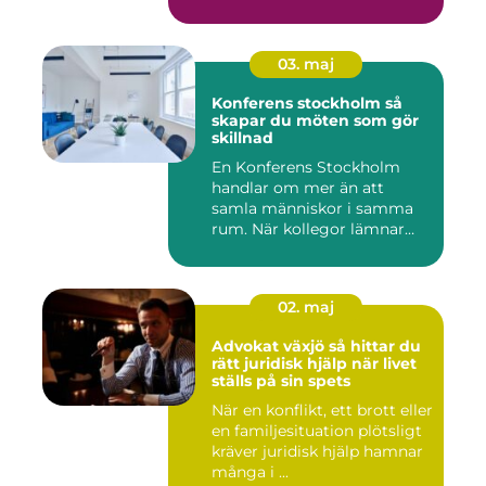
03. maj
Konferens stockholm så
skapar du möten som gör
skillnad
En Konferens Stockholm
handlar om mer än att
samla människor i samma
rum. När kollegor lämnar
kontor...
02. maj
Advokat växjö så hittar du
rätt juridisk hjälp när livet
ställs på sin spets
När en konflikt, ett brott eller
en familjesituation plötsligt
kräver juridisk hjälp hamnar
många i ...