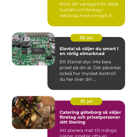
blivit allt vanligare för både
hushåll och företag i
Vetlanda med omnejd. E...
03. jul
Elavtal så väljer du smart i
en rörlig elmarknad
Ett Elavtal styr inte bara
priset på din el. Det påverkar
också hur mycket kontroll
du har över din ...
01. jul
Catering göteborg så väljer
företag och privatpersoner
rätt lösning
Att planera mat till många
gäster innebär ofta en