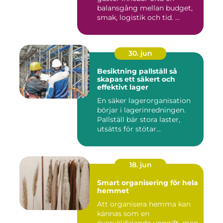
balansgång mellan budget,
smak, logistik och tid. ...
30. jun
Besiktning pallställ så
skapas ett säkert och
effektivt lager
En säker lagerorganisation
börjar i lagerinredningen.
Pallställ bär stora laster,
utsätts för stötar...
18. jun
Smart organisering för hela
hemmet
Att organisera hemma kan
kännas som en
överväldigande uppgift, men