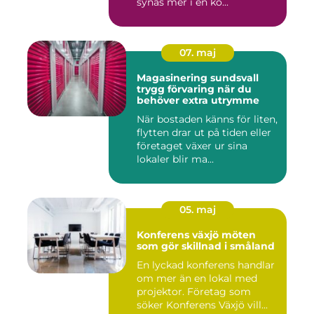
synas mer i en ko...
07. maj
Magasinering sundsvall
trygg förvaring när du
behöver extra utrymme
När bostaden känns för liten,
flytten drar ut på tiden eller
företaget växer ur sina
lokaler blir ma...
05. maj
Konferens växjö möten
som gör skillnad i småland
En lyckad konferens handlar
om mer än en lokal med
projektor. Företag som
söker Konferens Växjö vill...