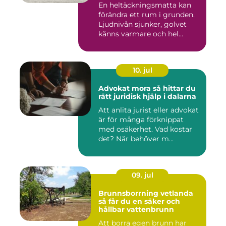
En heltäckningsmatta kan
förändra ett rum i grunden.
Ljudnivån sjunker, golvet
känns varmare och hel...
10. jul
Advokat mora så hittar du
rätt juridisk hjälp i dalarna
Att anlita jurist eller advokat
är för många förknippat
med osäkerhet. Vad kostar
det? När behöver m...
09. jul
Brunnsborrning vetlanda
så får du en säker och
hållbar vattenbrunn
Att borra egen brunn har