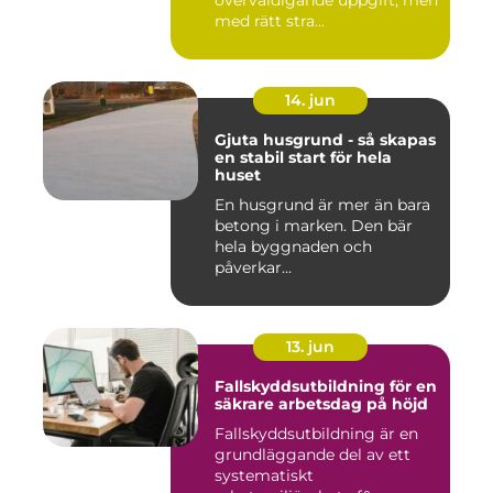
med rätt stra...
14. jun
Gjuta husgrund - så skapas
en stabil start för hela
huset
En husgrund är mer än bara
betong i marken. Den bär
hela byggnaden och
påverkar...
13. jun
Fallskyddsutbildning för en
säkrare arbetsdag på höjd
Fallskyddsutbildning är en
grundläggande del av ett
systematiskt