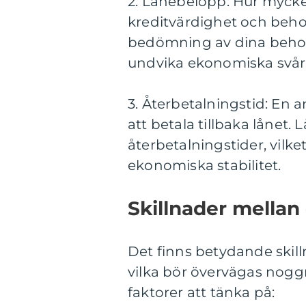
2. Lånebelopp: Hur mycke
kreditvärdighet och behov.
bedömning av dina behov o
undvika ekonomiska svåri
3. Återbetalningstid: En a
att betala tillbaka lånet.
återbetalningstider, vilk
ekonomiska stabilitet.
Skillnader mellan 
Det finns betydande skilln
vilka bör övervägas noggr
faktorer att tänka på: