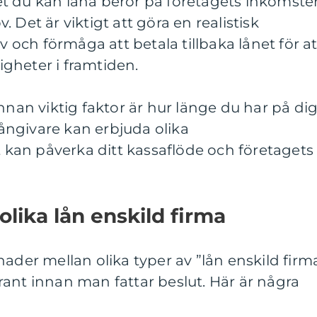
t du kan låna beror på företagets inkomster
 Det är viktigt att göra en realistisk
ch förmåga att betala tillbaka lånet för at
gheter i framtiden.
nnan viktig faktor är hur länge du har på di
 Långivare kan erbjuda olika
et kan påverka ditt kassaflöde och företagets
olika lån enskild firma
ader mellan olika typer av ”lån enskild firma
ant innan man fattar beslut. Här är några