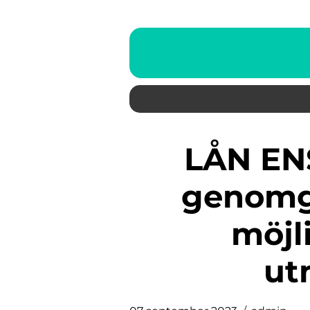
LÅN ENSKILD FIRMA: En
genomg
möjl
ut