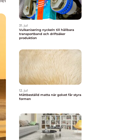
nel
31. jul
Vulkanisering nyckeln till hållbara
transportband och driftsäker
produktion
12. jul
Måttbeställd matta när golvet får styra
formen