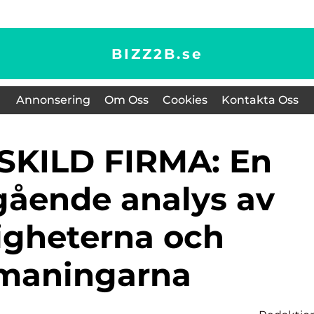
BIZZ2B.
se
Annonsering
Om Oss
Cookies
Kontakta Oss
ående analys av
igheterna och
maningarna