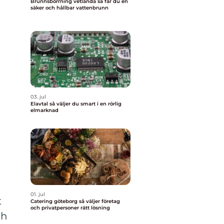
Brunnsborrning vetlanda så får du en
säker och hållbar vattenbrunn
03. jul
Elavtal så väljer du smart i en rörlig
elmarknad
01. jul
t
Catering göteborg så väljer företag
och privatpersoner rätt lösning
ch