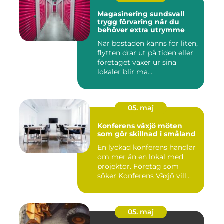
Magasinering sundsvall
trygg förvaring när du
behöver extra utrymme
När bostaden känns för liten,
flytten drar ut på tiden eller
företaget växer ur sina
lokaler blir ma...
05. maj
Konferens växjö möten
som gör skillnad i småland
En lyckad konferens handlar
om mer än en lokal med
projektor. Företag som
söker Konferens Växjö vill...
05. maj