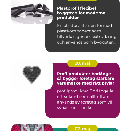
Plastprofil flexibel
byggsten för moderna
produkter
En plastprofil är en formad
plastkomponent som
tillverkas genom extrudering
och används som byggsten...
20. maj
Profilprodukter borlänge
så bygger företag starkare
varumärke med rätt prylar
profilprodukter Borlänge är
ett sökord som allt oftare
används av företag som vill
synas mer i en ko...
07. maj