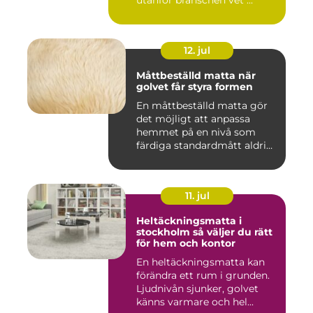
utanför branschen vet ...
12. jul
Måttbeställd matta när
golvet får styra formen
En måttbeställd matta gör
det möjligt att anpassa
hemmet på en nivå som
färdiga standardmått aldrig
...
11. jul
Heltäckningsmatta i
stockholm så väljer du rätt
för hem och kontor
En heltäckningsmatta kan
förändra ett rum i grunden.
Ljudnivån sjunker, golvet
känns varmare och hel...