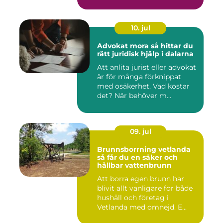
10. jul
Advokat mora så hittar du
rätt juridisk hjälp i dalarna
Att anlita jurist eller advokat
är för många förknippat
med osäkerhet. Vad kostar
det? När behöver m...
09. jul
Brunnsborrning vetlanda
så får du en säker och
hållbar vattenbrunn
Att borra egen brunn har
blivit allt vanligare för både
hushåll och företag i
Vetlanda med omnejd. E...