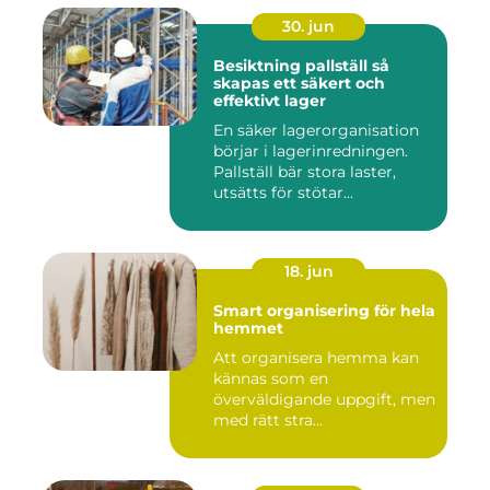
30. jun
Besiktning pallställ så
skapas ett säkert och
effektivt lager
En säker lagerorganisation
börjar i lagerinredningen.
Pallställ bär stora laster,
utsätts för stötar...
18. jun
Smart organisering för hela
hemmet
Att organisera hemma kan
kännas som en
överväldigande uppgift, men
med rätt stra...