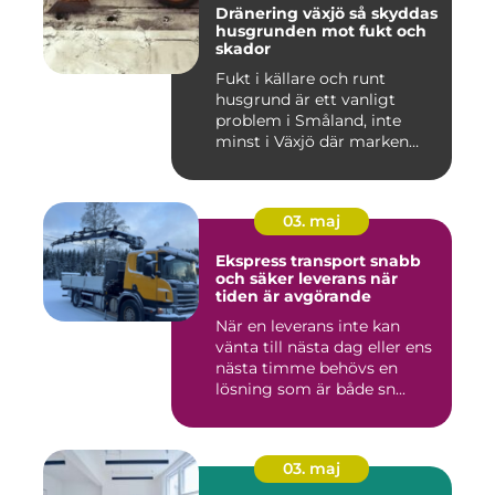
Dränering växjö så skyddas
husgrunden mot fukt och
skador
Fukt i källare och runt
husgrund är ett vanligt
problem i Småland, inte
minst i Växjö där marken
oft...
03. maj
Ekspress transport snabb
och säker leverans när
tiden är avgörande
När en leverans inte kan
vänta till nästa dag eller ens
nästa timme behövs en
lösning som är både sn...
03. maj