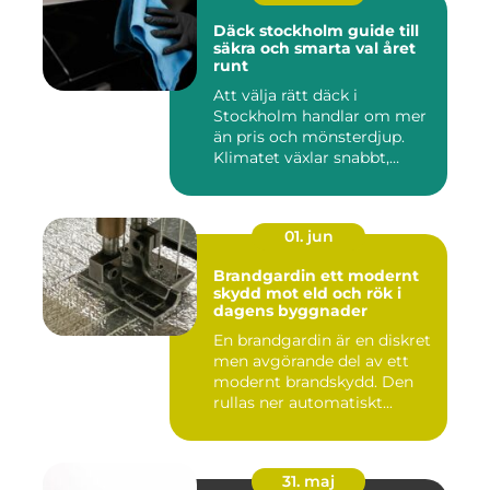
Däck stockholm guide till
säkra och smarta val året
runt
Att välja rätt däck i
Stockholm handlar om mer
än pris och mönsterdjup.
Klimatet växlar snabbt,
väga...
01. jun
Brandgardin ett modernt
skydd mot eld och rök i
dagens byggnader
En brandgardin är en diskret
men avgörande del av ett
modernt brandskydd. Den
rullas ner automatiskt...
31. maj