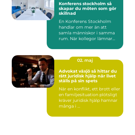
Konferens stockholm så
skapar du möten som gör
skillnad
En Konferens Stockholm
handlar om mer än att
samla människor i samma
rum. När kollegor lämnar
kontor...
02. maj
Advokat växjö så hittar du
rätt juridisk hjälp när livet
ställs på sin spets
När en konflikt, ett brott eller
en familjesituation plötsligt
kräver juridisk hjälp hamnar
många i ...