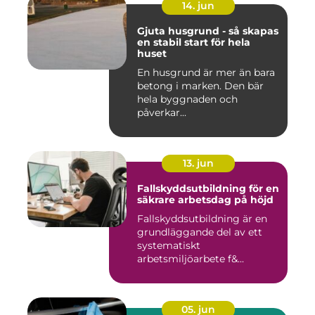
14. jun
Gjuta husgrund - så skapas
en stabil start för hela
huset
En husgrund är mer än bara
betong i marken. Den bär
hela byggnaden och
påverkar...
13. jun
Fallskyddsutbildning för en
säkrare arbetsdag på höjd
Fallskyddsutbildning är en
grundläggande del av ett
systematiskt
arbetsmiljöarbete f&...
05. jun