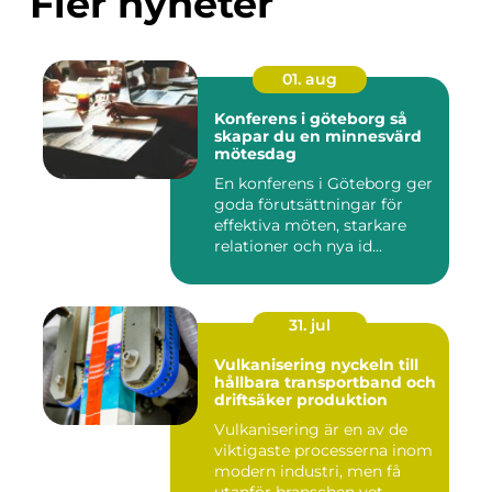
Fler nyheter
01. aug
Konferens i göteborg så
skapar du en minnesvärd
mötesdag
En konferens i Göteborg ger
goda förutsättningar för
effektiva möten, starkare
relationer och nya id...
31. jul
Vulkanisering nyckeln till
hållbara transportband och
driftsäker produktion
Vulkanisering är en av de
viktigaste processerna inom
modern industri, men få