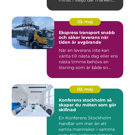
oft...
03. maj
Ekspress transport snabb
och säker leverans när
tiden är avgörande
När en leverans inte kan
vänta till nästa dag eller ens
nästa timme behövs en
lösning som är både sn...
03. maj
Konferens stockholm så
skapar du möten som gör
skillnad
En Konferens Stockholm
handlar om mer än att
samla människor i samma
rum. När kollegor lämnar