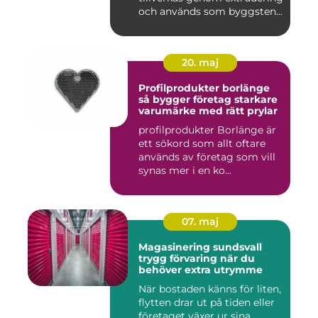
och används som byggsten...
20. maj
Profilprodukter borlänge
så bygger företag starkare
varumärke med rätt prylar
profilprodukter Borlänge är
ett sökord som allt oftare
används av företag som vill
synas mer i en ko...
07. maj
Magasinering sundsvall
trygg förvaring när du
behöver extra utrymme
När bostaden känns för liten,
flytten drar ut på tiden eller
företaget växer ur sina