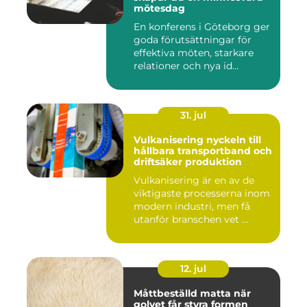
mötesdag
En konferens i Göteborg ger
goda förutsättningar för
effektiva möten, starkare
relationer och nya id...
31. jul
Vulkanisering nyckeln till
hållbara transportband och
driftsäker produktion
Vulkanisering är en av de
viktigaste processerna inom
modern industri, men få
utanför branschen vet ...
12. jul
Måttbeställd matta när
golvet får styra formen