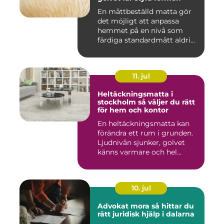
En måttbeställd matta gör
det möjligt att anpassa
hemmet på en nivå som
färdiga standardmått aldrig
...
11. jul
Heltäckningsmatta i
stockholm så väljer du rätt
för hem och kontor
En heltäckningsmatta kan
förändra ett rum i grunden.
Ljudnivån sjunker, golvet
känns varmare och hel...
10. jul
Advokat mora så hittar du
rätt juridisk hjälp i dalarna