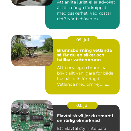
Att anlita jurist eller advokat
är för många förknippat
med osäkerhet. Vad kostar
det? När behöver m...
09. jul
Brunnsborrning vetlanda
så får du en säker och
hållbar vattenbrunn
Att borra egen brunn har
blivit allt vanligare för både
hushåll och företag i
Vetlanda med omnejd. E...
03. jul
Elavtal så väljer du smart i
en rörlig elmarknad
Ett Elavtal styr inte bara