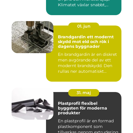
Klimatet växlar snabbt,
väga...
01. jun
Brandgardin ett modernt
skydd mot eld och rök i
dagens byggnader
En brandgardin är en diskret
men avgörande del av ett
modernt brandskydd. Den
rullas ner automatiskt...
31. maj
Plastprofil flexibel
byggsten för moderna
produkter
En plastprofil är en formad
plastkomponent som
tillverkas genom extrudering