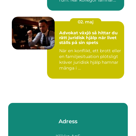
kontor...
02. maj
Advokat växjö så hittar du
rätt juridisk hjälp när livet
ställs på sin spets
När en konflikt, ett brott eller
en familjesituation plötsligt
kräver juridisk hjälp hamnar
många i ...
Adress