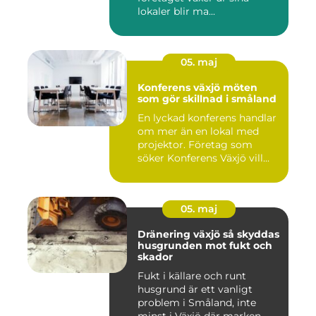
lokaler blir ma...
05. maj
Konferens växjö möten
som gör skillnad i småland
En lyckad konferens handlar
om mer än en lokal med
projektor. Företag som
söker Konferens Växjö vill...
05. maj
Dränering växjö så skyddas
husgrunden mot fukt och
skador
Fukt i källare och runt
husgrund är ett vanligt
problem i Småland, inte
minst i Växjö där marken