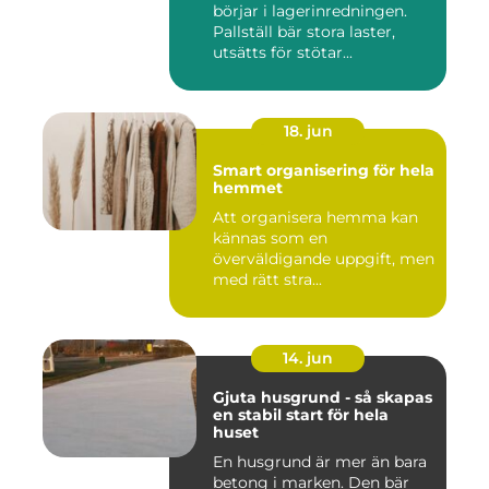
börjar i lagerinredningen.
Pallställ bär stora laster,
utsätts för stötar...
18. jun
Smart organisering för hela
hemmet
Att organisera hemma kan
kännas som en
överväldigande uppgift, men
med rätt stra...
14. jun
Gjuta husgrund - så skapas
en stabil start för hela
huset
En husgrund är mer än bara
betong i marken. Den bär