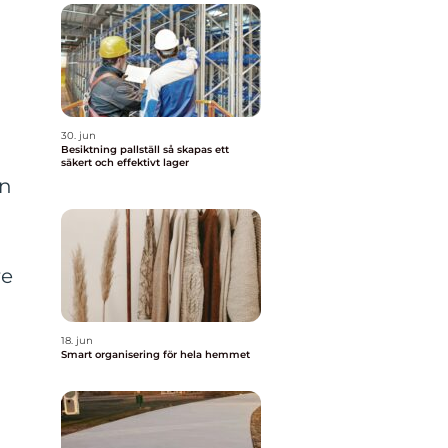
30. jun
Besiktning pallställ så skapas ett
säkert och effektivt lager
en
re
18. jun
Smart organisering för hela hemmet