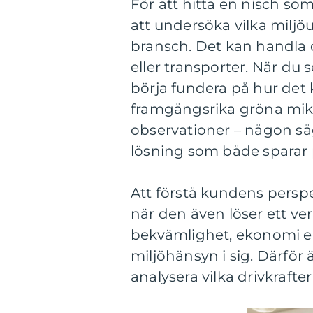
För att hitta en nisch so
att undersöka vilka miljö
bransch. Det kan handla o
eller transporter. När du
börja fundera på hur det 
framgångsrika gröna mikr
observationer – någon så
lösning som både sparar
Att förstå kundens perspek
när den även löser ett ve
bekvämlighet, ekonomi el
miljöhänsyn i sig. Därför 
analysera vilka drivkraft