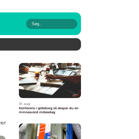
01. aug
Konferens i göteborg så skapar du en
minnesvärd mötesdag
éer