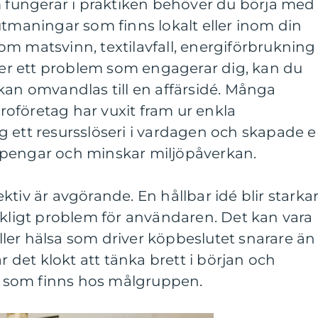
m fungerar i praktiken behöver du börja med
utmaningar som finns lokalt eller inom din
m matsvinn, textilavfall, energiförbrukning
 ser ett problem som engagerar dig, kan du
kan omvandlas till en affärsidé. Många
oföretag har vuxit fram ur enkla
g ett resursslöseri i vardagen och skapade 
 pengar och minskar miljöpåverkan.
tiv är avgörande. En hållbar idé blir starka
rkligt problem för användaren. Det kan vara
ler hälsa som driver köpbeslutet snarare än
är det klokt att tänka brett i början och
er som finns hos målgruppen.