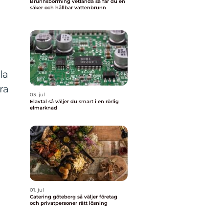
Brunnsborrning vetlanda så får du en
säker och hållbar vattenbrunn
la
ra
03. jul
Elavtal så väljer du smart i en rörlig
elmarknad
01. jul
Catering göteborg så väljer företag
och privatpersoner rätt lösning