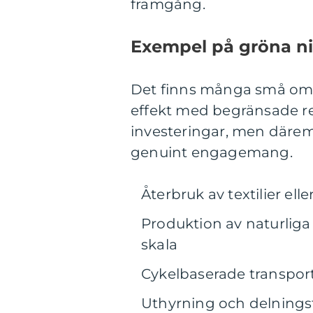
framgång.
Exempel på gröna ni
Det finns många små omr
effekt med begränsade res
investeringar, men därem
genuint engagemang.
Återbruk av textilier el
Produktion av naturliga
skala
Cykelbaserade transport-
Uthyrning och delningst