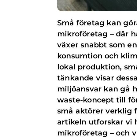
Små företag kan göra
mikroföretag – där hå
växer snabbt som en 
konsumtion och kli
lokal produktion, sm
tänkande visar dess
miljöansvar kan gå h
waste-koncept till f
små aktörer verklig f
artikeln utforskar vi
mikroföretag – och va