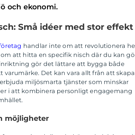
ljö och ekonomi.
isch: Små idéer med stor effekt
företag
handlar inte om att revolutionera he
om att hitta en specifik nisch där du kan gö
g inriktning gör det lättare att bygga både
t varumärke. Det kan vara allt från att skapa
tt erbjuda miljösmarta tjänster som minskar
igger i att kombinera personligt engagemang
hället.
h möjligheter