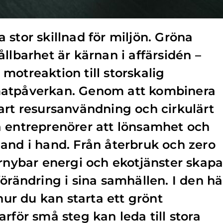
 stor skillnad för miljön. Gröna
llbarhet är kärnan i affärsidén –
motreaktion till storskalig
matpåverkan. Genom att kombinera
art resursanvändning och cirkulärt
a entreprenörer att lönsamhet och
and i hand. Från återbruk och zero
örnybar energi och ekotjänster skapa
örändring i sina samhällen. I den hä
 hur du kan starta ett grönt
rför små steg kan leda till stora