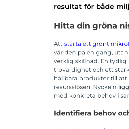
resultat för både mi
Hitta din gröna n
Att
starta ett grönt mikro
världen på en gång, utan 
verklig skillnad. En tydli
trovärdighet och ett stark
hållbara produkter till a
resursslöseri. Nyckeln l
med konkreta behov i sam
Identifiera behov oc