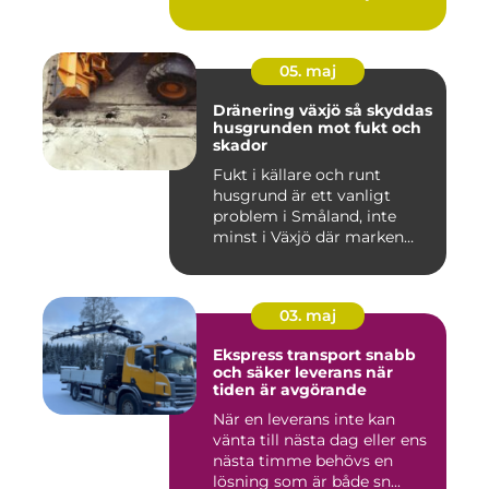
05. maj
Dränering växjö så skyddas
husgrunden mot fukt och
skador
Fukt i källare och runt
husgrund är ett vanligt
problem i Småland, inte
minst i Växjö där marken
oft...
03. maj
Ekspress transport snabb
och säker leverans när
tiden är avgörande
När en leverans inte kan
vänta till nästa dag eller ens
nästa timme behövs en
lösning som är både sn...