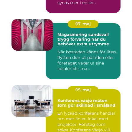
synas mer i en ko...
07. maj
Magasinering sundsvall
trygg förvaring när du
behöver extra utrymme
När bostaden känns för liten,
flytten drar ut på tiden eller
företaget växer ur sina
lokaler blir ma...
05. maj
Konferens växjö möten
som gör skillnad i småland
En lyckad konferens handlar
om mer än en lokal med
projektor. Företag som
söker Konferens Växjö vill...