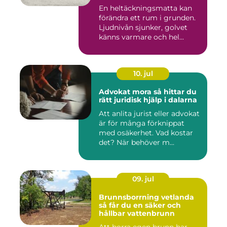
En heltäckningsmatta kan
förändra ett rum i grunden.
Ljudnivån sjunker, golvet
känns varmare och hel...
10. jul
Advokat mora så hittar du
rätt juridisk hjälp i dalarna
Att anlita jurist eller advokat
är för många förknippat
med osäkerhet. Vad kostar
det? När behöver m...
09. jul
Brunnsborrning vetlanda
så får du en säker och
hållbar vattenbrunn