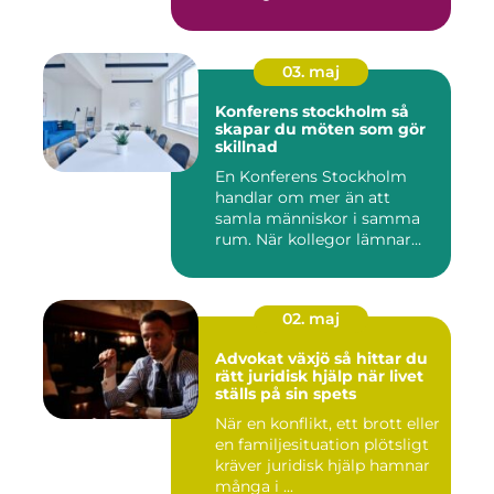
03. maj
Konferens stockholm så
skapar du möten som gör
skillnad
En Konferens Stockholm
handlar om mer än att
samla människor i samma
rum. När kollegor lämnar
kontor...
02. maj
Advokat växjö så hittar du
rätt juridisk hjälp när livet
ställs på sin spets
När en konflikt, ett brott eller
en familjesituation plötsligt
kräver juridisk hjälp hamnar
många i ...