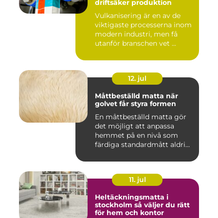
driftsäker produktion
Vulkanisering är en av de
viktigaste processerna inom
modern industri, men få
utanför branschen vet ...
12. jul
Måttbeställd matta när
golvet får styra formen
En måttbeställd matta gör
det möjligt att anpassa
hemmet på en nivå som
färdiga standardmått aldrig
...
11. jul
Heltäckningsmatta i
stockholm så väljer du rätt
för hem och kontor