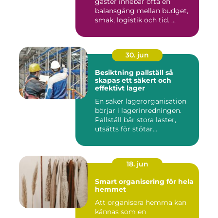
gäster innebär ofta en
balansgång mellan budget,
smak, logistik och tid. ...
30. jun
Besiktning pallställ så
skapas ett säkert och
effektivt lager
En säker lagerorganisation
börjar i lagerinredningen.
Pallställ bär stora laster,
utsätts för stötar...
18. jun
Smart organisering för hela
hemmet
Att organisera hemma kan
kännas som en