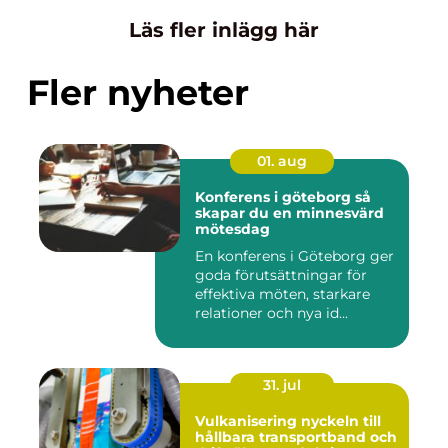
Läs fler inlägg här
Fler nyheter
01. aug
Konferens i göteborg så
skapar du en minnesvärd
mötesdag
En konferens i Göteborg ger
goda förutsättningar för
effektiva möten, starkare
relationer och nya id...
31. jul
Vulkanisering nyckeln till
hållbara transportband och