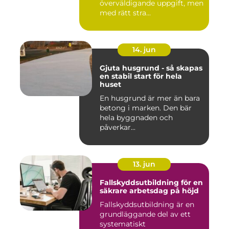
överväldigande uppgift, men
med rätt stra...
14. jun
Gjuta husgrund - så skapas
en stabil start för hela
huset
En husgrund är mer än bara
betong i marken. Den bär
hela byggnaden och
påverkar...
13. jun
Fallskyddsutbildning för en
säkrare arbetsdag på höjd
Fallskyddsutbildning är en
grundläggande del av ett
systematiskt