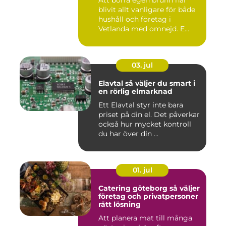
Att borra egen brunn har
blivit allt vanligare för både
hushåll och företag i
Vetlanda med omnejd. E...
03. jul
Elavtal så väljer du smart i
en rörlig elmarknad
Ett Elavtal styr inte bara
priset på din el. Det påverkar
också hur mycket kontroll
du har över din ...
01. jul
Catering göteborg så väljer
företag och privatpersoner
rätt lösning
Att planera mat till många