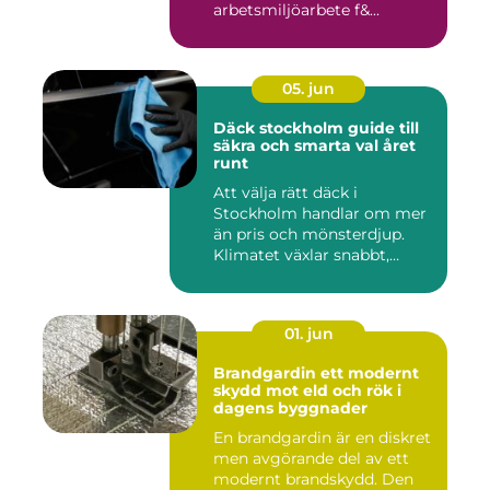
arbetsmiljöarbete f&...
05. jun
Däck stockholm guide till
säkra och smarta val året
runt
Att välja rätt däck i
Stockholm handlar om mer
än pris och mönsterdjup.
Klimatet växlar snabbt,
väga...
01. jun
Brandgardin ett modernt
skydd mot eld och rök i
dagens byggnader
En brandgardin är en diskret
men avgörande del av ett
modernt brandskydd. Den