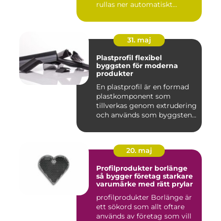
rullas ner automatiskt...
31. maj
Plastprofil flexibel
byggsten för moderna
produkter
En plastprofil är en formad
plastkomponent som
tillverkas genom extrudering
och används som byggsten...
20. maj
Profilprodukter borlänge
så bygger företag starkare
varumärke med rätt prylar
profilprodukter Borlänge är
ett sökord som allt oftare
används av företag som vill